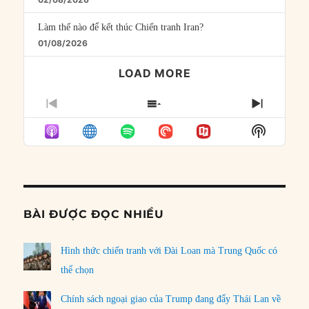
Làm thế nào để kết thúc Chiến tranh Iran?
01/08/2026
LOAD MORE
PREVIOUS
SHOW
NEXT
EPISODE
EPISODES
EPISO
Show
LIST
Podcast
Informat
BÀI ĐƯỢC ĐỌC NHIỀU
Hình thức chiến tranh với Đài Loan mà Trung Quốc có
thể chọn
Chính sách ngoại giao của Trump đang đẩy Thái Lan về