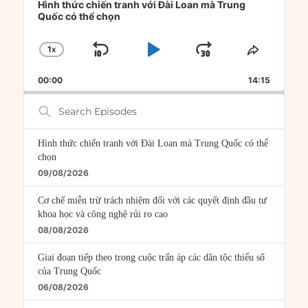
Player
Hình thức chiến tranh với Đài Loan mà Trung
Quốc có thể chọn
1
X
SKIP
PLAY
JUMP
CHANGE
SHARE
PLAYBACK
THIS
BACKWARD
PAUSE
FORWARD
00:00
RATE
14:15
EPISOD
Search
Episodes
Hình thức chiến tranh với Đài Loan mà Trung Quốc có thể
chọn
09/08/2026
Cơ chế miễn trừ trách nhiệm đối với các quyết định đầu tư
khoa học và công nghệ rủi ro cao
08/08/2026
Giai đoạn tiếp theo trong cuộc trấn áp các dân tộc thiểu số
của Trung Quốc
06/08/2026