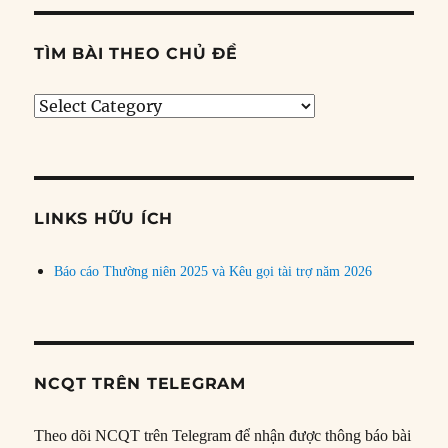
TÌM BÀI THEO CHỦ ĐỀ
Tìm
bài
theo
chủ
đề
LINKS HỮU ÍCH
Báo cáo Thường niên 2025 và Kêu gọi tài trợ năm 2026
NCQT TRÊN TELEGRAM
Theo dõi NCQT trên Telegram để nhận được thông báo bài