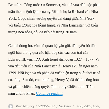
Beaufort, Công tước xứ Somerset, và nhà vua đã buộc phải
tuân theo mệnh lệnh của người anh họ là Richard của Nhà
York. Cuộc chiến vương quyền dai dẳng giữa Nhà York,
với biểu tượng hoa hồng trắng, và Nhà Lancaster, với biểu
tượng hoa hồng đỏ, đã kéo dài trong 30 năm.
Cả hai dòng họ, vốn có quan hệ gần gũi, đã tuyên bố đòi
ngôi báu thông qua các hậu duệ của các con trai của
Edward III, vua nước Anh trong giai đoạn 1327 – 1377. Vị
vua đầu tiên của Nhà Lancaster là Henry IV, lên ngôi năm
1399. Nổi loạn và vô pháp đã xuất hiện trong suốt thời trị vì
của ông. Sau đó, con trai ông, Henry V, đã thành công hơn
và giành chiến thắng quyết định trong Chiến tranh Trăm
“22/05/1455: Chiến tranh Ho
năm chống Pháp.
Continue reading
Author
Posted
Categories
Tags
Kim Phụng
22/05/2017
Sự kiện
1455
,
2205
,
Anh
,