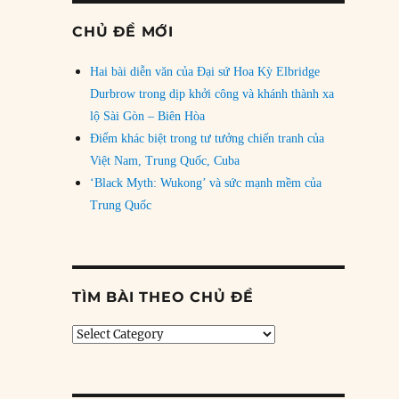
CHỦ ĐỀ MỚI
Hai bài diễn văn của Đại sứ Hoa Kỳ Elbridge
Durbrow trong dịp khởi công và khánh thành xa
lộ Sài Gòn – Biên Hòa
Điểm khác biệt trong tư tưởng chiến tranh của
Việt Nam, Trung Quốc, Cuba
‘Black Myth: Wukong’ và sức mạnh mềm của
Trung Quốc
TÌM BÀI THEO CHỦ ĐỀ
Tìm
bài
theo
chủ