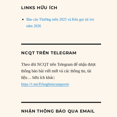
đề
LINKS HỮU ÍCH
Báo cáo Thường niên 2025 và Kêu gọi tài trợ
năm 2026
NCQT TRÊN TELEGRAM
Theo dõi NCQT trên Telegram để nhận được
thông báo bài viết mới và các thông tin, tài
liệu… hữu ích khác:
https://t.me/DAnghiencuuquocte
NHẬN THÔNG BÁO QUA EMAIL