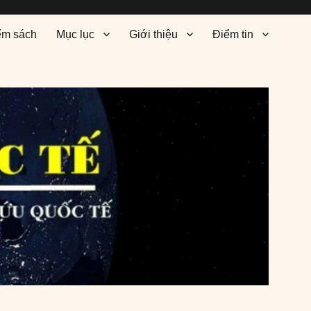
ểm sách
Mục lục
Giới thiệu
Điểm tin