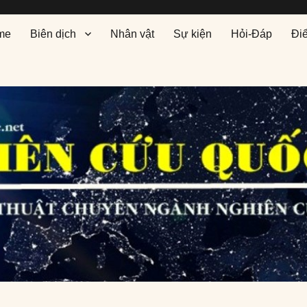
me
Biên dịch
Nhân vật
Sự kiện
Hỏi-Đáp
Đi