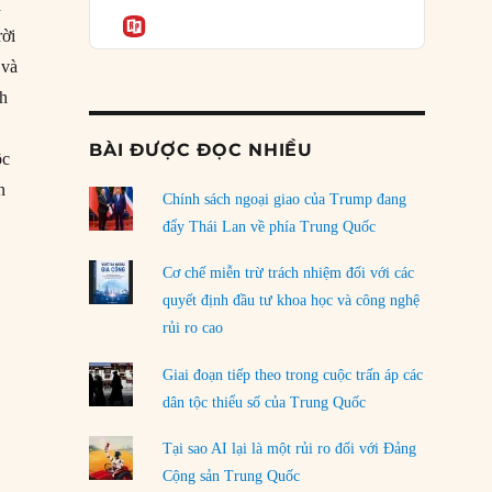
Podcast
a
của phe cánh hữu mới
Informatio
rời
04/08/2026
 và
Tại sao Trung Quốc phủ nhận cuộc gặp với
nh
Ngoại trưởng Nhật Bản?
04/08/2026
BÀI ĐƯỢC ĐỌC NHIỀU
ộc
Điểm mù chiến lược của Trump tại Thái Bình
n
Dương
Chính sách ngoại giao của Trump đang
 cảng Plymouth”
03/08/2026
đẩy Thái Lan về phía Trung Quốc
Đặt cược vào thất bại: Các quỹ đầu tư mạo
Cơ chế miễn trừ trách nhiệm đối với các
hiểm quốc gia và khía cạnh chính trị của vốn
quyết định đầu tư khoa học và công nghệ
rủi ro
rủi ro cao
02/08/2026
Giai đoạn tiếp theo trong cuộc trấn áp các
Làm thế nào để kết thúc Chiến tranh Iran?
dân tộc thiểu số của Trung Quốc
01/08/2026
Tại sao AI lại là một rủi ro đối với Đảng
Chiến lược kế tiếp của Bắc Kinh ở Biển Đông
Cộng sản Trung Quốc
31/07/2026