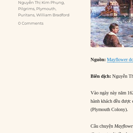
Nguyễn Thị Kim Phụng
,
Pilgrims
,
Plymouth
,
Puritans
,
William Bradford
0 Comments
Nguồn:
Mayflower do
Biên dịch:
Nguyễn Th
Vào ngày này năm 16
hành khách đều được c
(Plymouth Colony).
Câu chuyện
Mayflowe