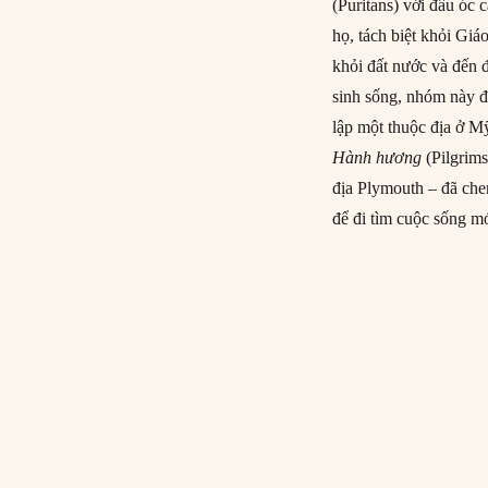
(Puritans) với đầu óc 
họ, tách biệt khỏi Giá
khỏi đất nước và đến 
sinh sống, nhóm này đ
lập một thuộc địa ở M
Hành hương
(Pilgrims
địa Plymouth – đã che
để đi tìm cuộc sống m