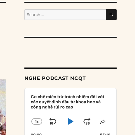
SEARCH
Search
for:
NGHE PODCAST NCQT
Audio
Player
Cơ chế miễn trừ trách nhiệm đối với
các quyết định đầu tư khoa học và
công nghệ rủi ro cao
1
X
SKIP
PLAY
JUMP
CHANGE
SHARE
PLAYBACK
THIS
BACKWARD
PAUSE
FORWARD
00:00
55:10