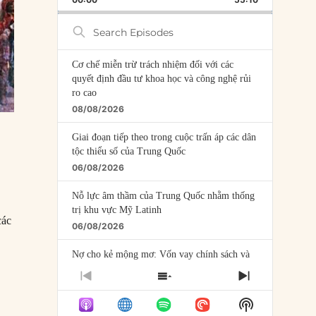
RATE
EPISODE
Search
Episodes
Cơ chế miễn trừ trách nhiệm đối với các
quyết định đầu tư khoa học và công nghệ rủi
ro cao
08/08/2026
Giai đoạn tiếp theo trong cuộc trấn áp các dân
tộc thiểu số của Trung Quốc
06/08/2026
Nỗ lực âm thầm của Trung Quốc nhằm thống
trị khu vực Mỹ Latinh
các
06/08/2026
Nợ cho kẻ mộng mơ: Vốn vay chính sách và
giới hạn của việc cho startup vay vốn
PREVIOUS
SHOW
NEXT
05/08/2026
EPISODE
EPISODES
EPISODE
Show
LIST
Mỹ Latinh đang trở thành “phòng thí nghiệm”