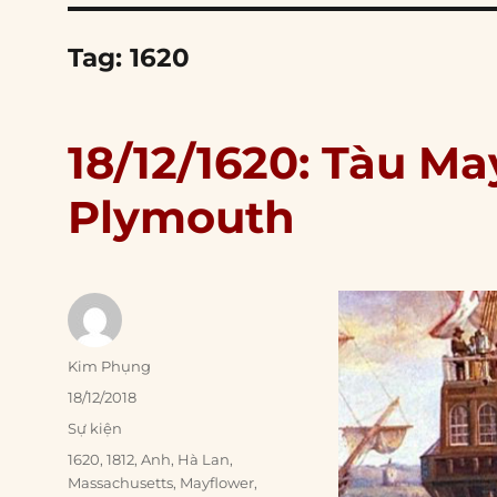
Tag:
1620
18/12/1620: Tàu M
Plymouth
Author
Kim Phụng
Posted
18/12/2018
on
Categories
Sự kiện
Tags
1620
,
1812
,
Anh
,
Hà Lan
,
Massachusetts
,
Mayflower
,