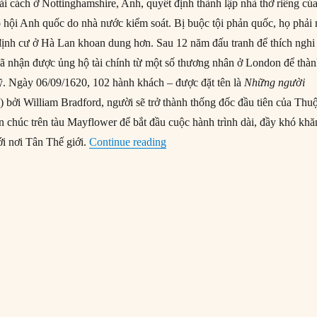
cải cách ở Nottinghamshire, Anh, quyết định thành lập nhà thờ riêng củ
o hội Anh quốc do nhà nước kiểm soát. Bị buộc tội phản quốc, họ phải 
định cư ở Hà Lan khoan dung hơn. Sau 12 năm đấu tranh để thích nghi
ã nhận được ủng hộ tài chính từ một số thương nhân ở London để thà
ỹ. Ngày 06/09/1620, 102 hành khách – được đặt tên là
Những người
) bởi William Bradford, người sẽ trở thành thống đốc đầu tiên của Thu
n chúc trên tàu Mayflower để bắt đầu cuộc hành trình dài, đầy khó khă
“18/12/1620: Tàu Mayflower cập
ới nơi Tân Thế giới.
Continue reading