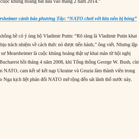
 cuộc khủng hoảng bắt đầu vào tháng 2 năm 2014.”
sheimer cảnh báo phương Tây: “NATO chơi với lửa nên bị bỏng”
hông hề có ý ủng hộ Vladimir Putin: “Rõ ràng là Vladimir Putin khai
ịu trách nhiệm về cách thức nó được tiến hành,” ông viết. Nhưng lập
 sư Mearsheimer là cuộc khủng hoảng thật sự khai màn từ hội nghị
ucharest hồi tháng 4 năm 2008, khi Tổng thống George W. Bush, cù
ên NATO, cam kết sẽ kết nạp Ukraine và Gruzia làm thành viên trong
đạo Nga kịch liệt phản đối NATO mở rộng đến sát lãnh thổ nước này.
sao khủng hoảng Ukraine không hẳn là lỗi của phương Tây?”