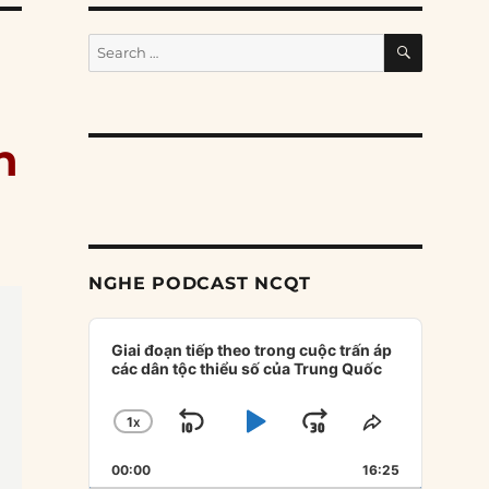
SEARCH
Search
for:
n
NGHE PODCAST NCQT
Audio
Player
Giai đoạn tiếp theo trong cuộc trấn áp
các dân tộc thiểu số của Trung Quốc
1
X
SKIP
PLAY
JUMP
CHANGE
SHARE
PLAYBACK
THIS
BACKWARD
PAUSE
FORWARD
00:00
RATE
16:25
EPISODE