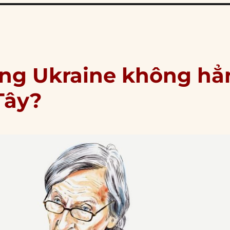
ảng Ukraine không hẳ
Tây?