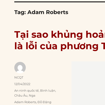
Tag:
Adam Roberts
Tại sao khủng ho
là lỗi của phương 
Author
NCQT
Posted
12/04/2022
on
Categories
An ninh quốc tế
,
Bình luận
,
Châu Âu
,
Nga
Tags
Adam Roberts
,
Đỗ Đặng