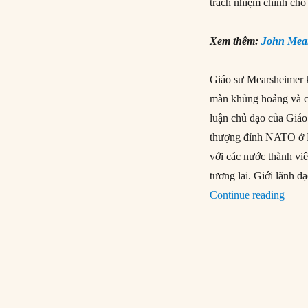
trách nhiệm chính cho
Xem thêm:
John Mear
Giáo sư Mearsheimer k
màn khủng hoảng và ch
luận chủ đạo của Giáo
thượng đỉnh NATO ở B
với các nước thành vi
tương lai. Giới lãnh 
“Tại 
Continue reading