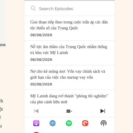
Search
Episodes
Giai đoạn tiếp theo trong cuộc trấn áp các dân
tộc thiểu số của Trung Quốc
06/08/2026
Nỗ lực âm thầm của Trung Quốc nhằm thống
trị khu vực Mỹ Latinh
06/08/2026
Nợ cho kẻ mộng mơ: Vốn vay chính sách và
giới hạn của việc cho startup vay vốn
05/08/2026
Mỹ Latinh đang trở thành “phòng thí nghiệm”
ch
của phe cánh hữu mới
ột
04/08/2026
PREVIOUS
SHOW
NEXT
ề
EPISODE
EPISODES
EPISODE
Tại sao Trung Quốc phủ nhận cuộc gặp với
Show
LIST
ịu
Ngoại trưởng Nhật Bản?
Podcast