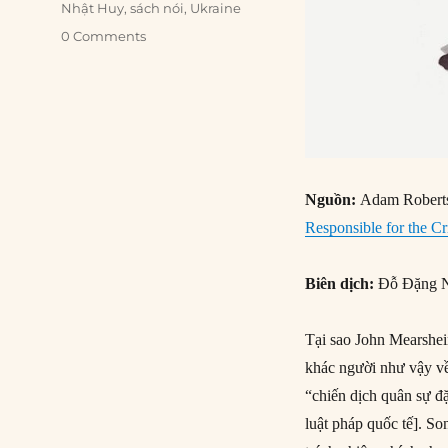
Nhật Huy
,
sách nói
,
Ukraine
0 Comments
Nguồn:
Adam Robert
Responsible for the Cr
Biên dịch:
Đỗ Đặng 
Tại sao John Mearsheim
khác người như vậy về
“chiến dịch quân sự đặ
luật pháp quốc tế]. So