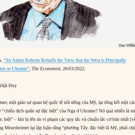
s,
“Sir Adam Roberts Rebuffs the View that the West is Principally
isis in Ukraine”
,
The Economist
, 26/03/2022.
Nhật Huy
er, một giáo sư quan hệ quốc tế nổi tiếng của Mỹ, lại tổng kết một cá
 “chiến dịch quân sự đặc biệt” của Nga ở Ukraine? Nó quả nhiên là m
c biệt” – khi bị lên án vi phạm các quy tắc và chuẩn tắc cơ bản nhất [v
ng Mearsheimer lại lập luận rằng “phương Tây, đặc biệt là Mỹ, phải ch