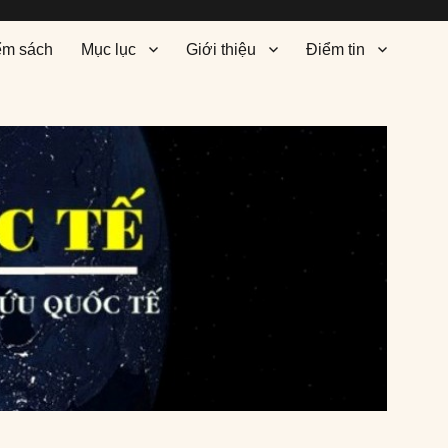
ểm sách
Mục lục
Giới thiệu
Điểm tin