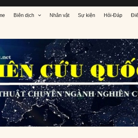
me
Biên dịch
Nhân vật
Sự kiện
Hỏi-Đáp
Đi