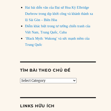
Hai bài diễn văn của Đại sứ Hoa Kỳ Elbridge
Durbrow trong dịp khởi công và khánh thành xa
lộ Sài Gòn – Biên Hòa
Điểm khác biệt trong tư tưởng chiến tranh của
Việt Nam, Trung Quốc, Cuba
‘Black Myth: Wukong’ và sức mạnh mềm của
Trung Quốc
TÌM BÀI THEO CHỦ ĐỀ
Tìm
bài
theo
chủ
đề
LINKS HỮU ÍCH