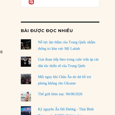
Informatio
04/08/2026
Điểm mù chiến lược của Trump tại Thái Bình
Dương
03/08/2026
BÀI ĐƯỢC ĐỌC NHIỀU
Đặt cược vào thất bại: Các quỹ đầu tư mạo
hiểm quốc gia và khía cạnh chính trị của vốn
rủi ro
Nỗ lực âm thầm của Trung Quốc nhằm
02/08/2026
thống trị khu vực Mỹ Latinh
ng
Làm thế nào để kết thúc Chiến tranh Iran?
Giai đoạn tiếp theo trong cuộc trấn áp các
01/08/2026
dân tộc thiểu số của Trung Quốc
Chiến lược kế tiếp của Bắc Kinh ở Biển Đông
Mối nguy khi Châu Âu do dự hỗ trợ
31/07/2026
phòng không cho Ukraine
Trật tự thế giới mới: Các nước nhỏ sẽ luôn
Thế giới hôm nay: 06/08/2026
phải chịu đựng?
30/07/2026
Kỷ nguyên Ấn Độ Dương - Thái Bình
LOAD MORE