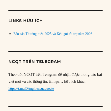
theo
chủ
đề
LINKS HỮU ÍCH
Báo cáo Thường niên 2025 và Kêu gọi tài trợ năm 2026
NCQT TRÊN TELEGRAM
Theo dõi NCQT trên Telegram để nhận được thông báo bài
viết mới và các thông tin, tài liệu… hữu ích khác:
https://t.me/DAnghiencuuquocte