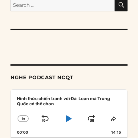
SE
Search
for:
NGHE PODCAST NCQT
Audio
Player
Hình thức chiến tranh với Đài Loan mà Trung
Quốc có thể chọn
1
X
SKIP
PLAY
JUMP
CHANGE
SHARE
PLAYBACK
THIS
BACKWARD
PAUSE
FORWARD
00:00
RATE
14:15
EPISOD