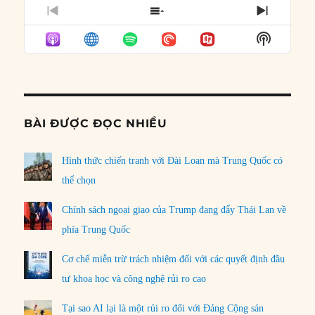
PREVIOUS
SHOW
NEXT
EPISODE
EPISODES
EPISO
Show
LIST
Podcast
Informat
BÀI ĐƯỢC ĐỌC NHIỀU
Hình thức chiến tranh với Đài Loan mà Trung Quốc có
thể chọn
Chính sách ngoại giao của Trump đang đẩy Thái Lan về
phía Trung Quốc
Cơ chế miễn trừ trách nhiệm đối với các quyết định đầu
tư khoa học và công nghệ rủi ro cao
Tại sao AI lại là một rủi ro đối với Đảng Cộng sản