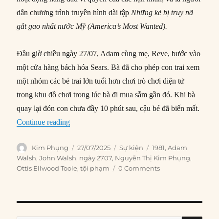
dẫn chương trình truyền hình dài tập
Những kẻ bị truy nã
gắt gao nhất nước Mỹ (America’s Most Wanted
).
Đầu giờ chiều ngày 27/07, Adam cùng mẹ, Reve, bước vào
một cửa hàng bách hóa Sears. Bà đã cho phép con trai xem
một nhóm các bé trai lớn tuổi hơn chơi trò chơi điện tử
trong khu đồ chơi trong lúc bà đi mua sắm gần đó. Khi bà
quay lại đón con chưa đầy 10 phút sau, cậu bé đã biến mất.
“27/07/1981: Cậu bé Adam Walsh bị bắt cóc”
Continue reading
Author
Posted
Categories
Tags
Kim Phụng
27/07/2025
Sự kiện
1981
,
Adam
on
Walsh
,
John Walsh
,
ngày 2707
,
Nguyễn Thị Kim Phụng
,
Ottis Ellwood Toole
,
tội phạm
0 Comments