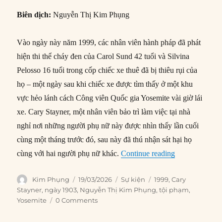
Biên dịch:
Nguyễn Thị Kim Phụng
Vào ngày này năm 1999, các nhân viên hành pháp đã phát
hiện thi thể cháy đen của Carol Sund 42 tuổi và Silvina
Pelosso 16 tuổi trong cốp chiếc xe thuê đã bị thiêu rụi của
họ – một ngày sau khi chiếc xe được tìm thấy ở một khu
vực hẻo lánh cách Công viên Quốc gia Yosemite vài giờ lái
xe. Cary Stayner, một nhân viên bảo trì làm việc tại nhà
nghỉ nơi những người phụ nữ này được nhìn thấy lần cuối
cùng một tháng trước đó, sau này đã thú nhận sát hại họ
“19/03/1999: T
cùng với hai người phụ nữ khác.
Continue reading
Author
Posted
Categories
Tags
Kim Phụng
19/03/2026
Sự kiện
1999
,
Cary
on
Stayner
,
ngày 1903
,
Nguyễn Thị Kim Phụng
,
tội phạm
,
Yosemite
0 Comments