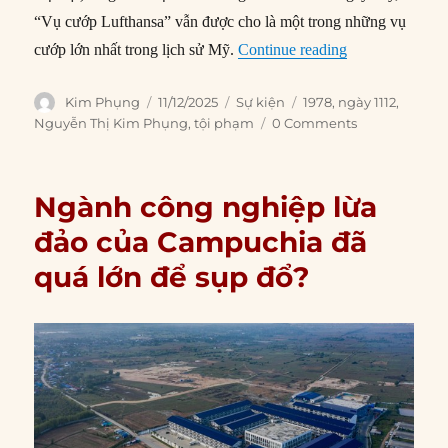
“Vụ cướp Lufthansa” vẫn được cho là một trong những vụ
“11/12/1978: Hà
cướp lớn nhất trong lịch sử Mỹ.
Continue reading
Author
Posted
Categories
Tags
Kim Phụng
11/12/2025
Sự kiện
1978
,
ngày 1112
,
on
Nguyễn Thị Kim Phụng
,
tội phạm
0 Comments
Ngành công nghiệp lừa
đảo của Campuchia đã
quá lớn để sụp đổ?