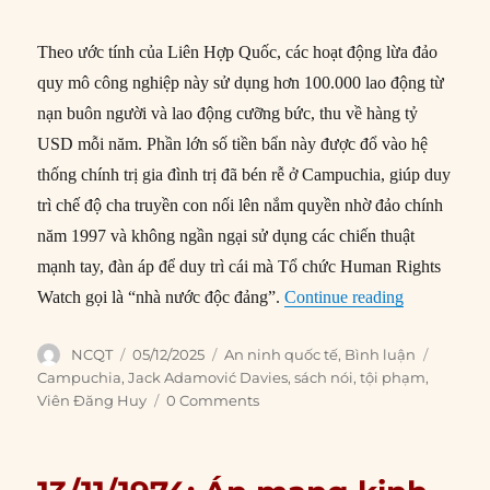
Theo ước tính của Liên Hợp Quốc, các hoạt động lừa đảo
quy mô công nghiệp này sử dụng hơn 100.000 lao động từ
nạn buôn người và lao động cưỡng bức, thu về hàng tỷ
USD mỗi năm. Phần lớn số tiền bẩn này được đổ vào hệ
thống chính trị gia đình trị đã bén rễ ở Campuchia, giúp duy
trì chế độ cha truyền con nối lên nắm quyền nhờ đảo chính
năm 1997 và không ngần ngại sử dụng các chiến thuật
mạnh tay, đàn áp để duy trì cái mà Tổ chức Human Rights
“Ngành công
Watch gọi là “nhà nước độc đảng”.
Continue reading
Author
Posted
Categories
Tags
NCQT
05/12/2025
An ninh quốc tế
,
Bình luận
on
Campuchia
,
Jack Adamović Davies
,
sách nói
,
tội phạm
,
Viên Đăng Huy
0 Comments