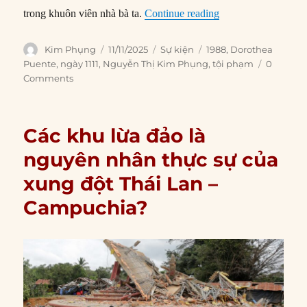
“11/11/1988: Vụ án 
trong khuôn viên nhà bà ta.
Continue reading
Author
Posted
Categories
Tags
Kim Phụng
11/11/2025
Sự kiện
1988
,
Dorothea
on
Puente
,
ngày 1111
,
Nguyễn Thị Kim Phụng
,
tội phạm
0
Comments
Các khu lừa đảo là
nguyên nhân thực sự của
xung đột Thái Lan –
Campuchia?