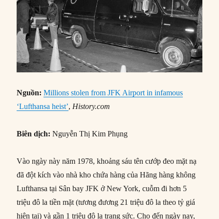
Nguồn:
Millions stolen from JFK Airport in infamous
‘Lufthansa heist’
,
History.com
Biên dịch:
Nguyễn Thị Kim Phụng
Vào ngày này năm 1978, khoảng sáu tên cướp đeo mặt nạ
đã đột kích vào nhà kho chứa hàng của Hãng hàng không
Lufthansa tại Sân bay JFK ở New York, cuỗm đi hơn 5
triệu đô la tiền mặt (tương đương 21 triệu đô la theo tỷ giá
hiện tại) và gần 1 triệu đô la trang sức. Cho đến ngày nay,