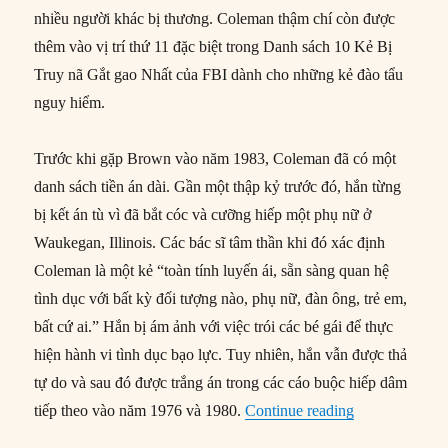
nhiều người khác bị thương. Coleman thậm chí còn được
thêm vào vị trí thứ 11 đặc biệt trong Danh sách 10 Kẻ Bị
Truy nã Gắt gao Nhất của FBI dành cho những kẻ đào tẩu
nguy hiểm.
Trước khi gặp Brown vào năm 1983, Coleman đã có một
danh sách tiền án dài. Gần một thập kỷ trước đó, hắn từng
bị kết án tù vì đã bắt cóc và cưỡng hiếp một phụ nữ ở
Waukegan, Illinois. Các bác sĩ tâm thần khi đó xác định
Coleman là một kẻ “toàn tính luyến ái, sẵn sàng quan hệ
tình dục với bất kỳ đối tượng nào, phụ nữ, đàn ông, trẻ em,
bất cứ ai.” Hắn bị ám ảnh với việc trói các bé gái để thực
hiện hành vi tình dục bạo lực. Tuy nhiên, hắn vẫn được thả
tự do và sau đó được trắng án trong các cáo buộc hiếp dâm
“20/07/1984: 
tiếp theo vào năm 1976 và 1980.
Continue reading