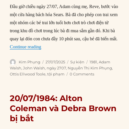
Đầu giờ chiều ngày 27/07, Adam cùng mẹ, Reve, bước vào
một cửa hàng bách hóa Sears. Bà đã cho phép con trai xem
một nhóm các bé trai lớn tuổi hơn chơi trò chơi điện tử
trong khu đồ chơi trong lúc bà đi mua sắm gần đó. Khi bà
quay lại đón con chưa đầy 10 phút sau, cậu bé đã biến mất.
“27/07/1981: Cậu bé Adam Walsh bị bắt cóc”
Continue reading
Author
Posted
Categories
Tags
Kim Phụng
27/07/2025
Sự kiện
1981
,
Adam
on
Walsh
,
John Walsh
,
ngày 2707
,
Nguyễn Thị Kim Phụng
,
Ottis Ellwood Toole
,
tội phạm
0 Comments
20/07/1984: Alton
Coleman và Debra Brown
bị bắt