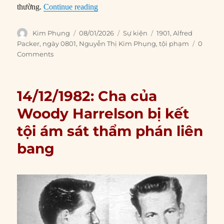
“08/01/1901 “Kẻ ăn thịt người Colorad
thường.
Continue reading
Author
Posted
Categories
Tags
Kim Phụng
08/01/2026
Sự kiện
1901
,
Alfred
on
Packer
,
ngày 0801
,
Nguyễn Thị Kim Phụng
,
tội phạm
0
Comments
14/12/1982: Cha của
Woody Harrelson bị kết
tội ám sát thẩm phán liên
bang