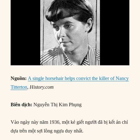
Nguồn:
A single horsehair helps convict the killer of Nancy
Titterton
,
History.com
Biên dịch:
Nguyễn Thị Kim Phụng
Vào ngày này năm 1936, một kẻ giết người đã bị kết án chỉ
dựa trên một sợi lông ngựa duy nhất.