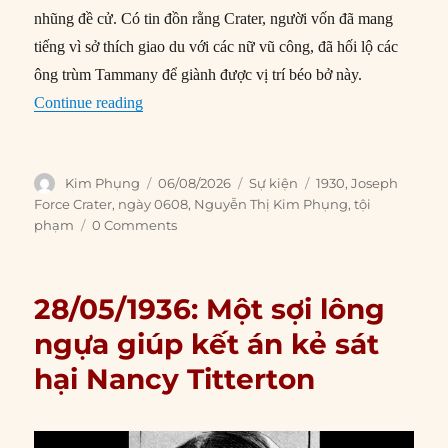
nhũng đề cử. Có tin đồn rằng Crater, người vốn đã mang
tiếng vì sở thích giao du với các nữ vũ công, đã hối lộ các
ông trùm Tammany để giành được vị trí béo bở này.
“06/08/1930: Thẩm phán Crater trở thành “ngườ
Continue reading
Author
Posted
Categories
Tags
Kim Phụng
06/08/2026
Sự kiện
1930
,
Joseph
on
Force Crater
,
ngày 0608
,
Nguyễn Thị Kim Phụng
,
tội
phạm
0 Comments
28/05/1936: Một sợi lông
ngựa giúp kết án kẻ sát
hại Nancy Titterton