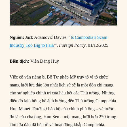
Nguồn:
Jack Adamović Davies, “
Is Cambodia’s Scam
Industry Too Big to Fail?
”,
Foreign Policy
, 01/12/2025
Biên dịch:
Viên Đăng Huy
Việc cố vấn riêng bị Bộ Tư pháp Mỹ truy tố vì tổ chức
mạng lưới lừa đảo lớn nhất lịch sử sẽ là một đòn chí mạng
cho sự nghiệp chính trị của hầu hết các Thủ tướng. Nhưng
điều đó lại không hề ảnh hưởng đến Thủ tướng Campuchia
Hun Manet. Dưới sự bảo hộ của chính phủ ông – và trước
đó là của cha ông, Hun Sen – một mạng lưới hơn 250 trung
tâm lừa đảo đã bén rễ và hoạt động khắp Campuchia.