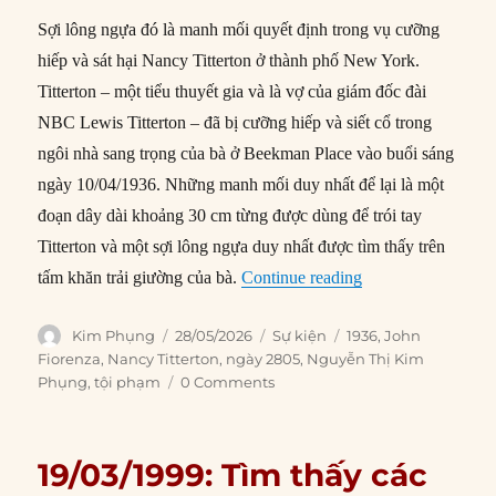
Sợi lông ngựa đó là manh mối quyết định trong vụ cưỡng
hiếp và sát hại Nancy Titterton ở thành phố New York.
Titterton – một tiểu thuyết gia và là vợ của giám đốc đài
NBC Lewis Titterton – đã bị cưỡng hiếp và siết cổ trong
ngôi nhà sang trọng của bà ở Beekman Place vào buổi sáng
ngày 10/04/1936. Những manh mối duy nhất để lại là một
đoạn dây dài khoảng 30 cm từng được dùng để trói tay
Titterton và một sợi lông ngựa duy nhất được tìm thấy trên
“28/05/1936: Một s
tấm khăn trải giường của bà.
Continue reading
Author
Posted
Categories
Tags
Kim Phụng
28/05/2026
Sự kiện
1936
,
John
on
Fiorenza
,
Nancy Titterton
,
ngày 2805
,
Nguyễn Thị Kim
Phụng
,
tội phạm
0 Comments
19/03/1999: Tìm thấy các