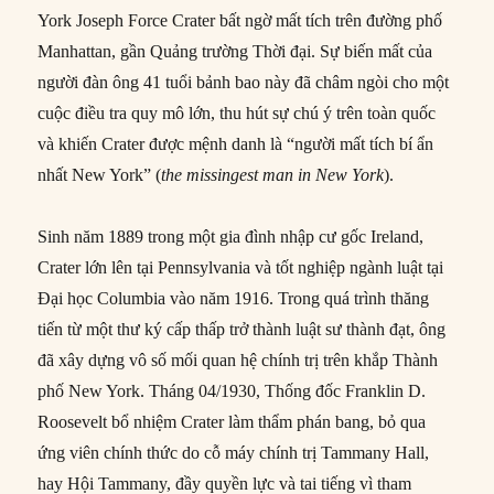
York Joseph Force Crater bất ngờ mất tích trên đường phố
Manhattan, gần Quảng trường Thời đại. Sự biến mất của
người đàn ông 41 tuổi bảnh bao này đã châm ngòi cho một
cuộc điều tra quy mô lớn, thu hút sự chú ý trên toàn quốc
và khiến Crater được mệnh danh là “người mất tích bí ẩn
nhất New York” (
the missingest man in New York
).
Sinh năm 1889 trong một gia đình nhập cư gốc Ireland,
Crater lớn lên tại Pennsylvania và tốt nghiệp ngành luật tại
Đại học Columbia vào năm 1916. Trong quá trình thăng
tiến từ một thư ký cấp thấp trở thành luật sư thành đạt, ông
đã xây dựng vô số mối quan hệ chính trị trên khắp Thành
phố New York. Tháng 04/1930, Thống đốc Franklin D.
Roosevelt bổ nhiệm Crater làm thẩm phán bang, bỏ qua
ứng viên chính thức do cỗ máy chính trị Tammany Hall,
hay Hội Tammany, đầy quyền lực và tai tiếng vì tham