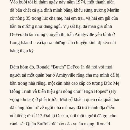
Vào buổi tối bi thảm ngày này năm 1974, một thanh niên
đã bắn chết cả gia đình mình bằng khẩu súng trường Marlin
cỡ nòng 35 trong lúc cha mẹ, hai em trai, và hai em gái của
hắn ta dường như đang ngủ. Vụ sát hại dã man gia đình
DeFeo đã làm rung chuyển thị trấn Amityville yên bình ở
Long Island – và tạo ra những câu chuyện kinh dị kéo dài
hàng thập kỷ.
Đêm hôm đó, Ronald “Butch” DeFeo Jr. đã nói với mọi
người tại một quán bar ở Amityville rằng cha mẹ mình đã bị
bắn trong nhà riêng, một căn nhà cao cấp có tượng Đức Mẹ
Đồng Trinh và biển hiệu ghi dòng chữ “High Hopes” (Hy
vọng lớn lao) ở phía trước. Một số khách quen của quán bar
đã cùng hắn trở về ngôi nhà mà nay đã trở thành địa điểm
nổi tiếng ở số 112 Đại lộ Ocean, nơi một người đã gọi cho
cảnh sát Quận Suffolk để báo cáo vụ án mạng. Ronald