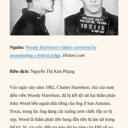
Nguồn:
Woody Harrelson’s father convicted for
assassinating a federal judge
,
History.com
Biên dịch:
Nguyễn Thị Kim Phụng
Vào ngày này năm 1982, Charles Harrelson, cha của nam
diễn viên Woody Harrelson, đã bị kết tội sát hại thẩm phán
John Wood bên ngoài nhà riêng của ông ở San Antonio,
Texas, trong lúc ông đang cúi xuống xem chiếc lốp xe bị
xẹp. Wood là thẩm phán liên bang đầu tiên bị ám sát trong
thế kỷ 20, và cuộc điều tra kéo dài ba năm của FBI về vụ