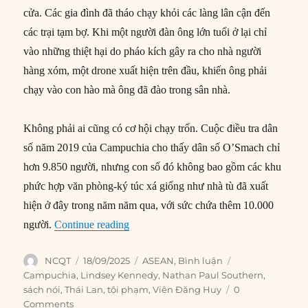
cửa. Các gia đình đã tháo chạy khỏi các làng lân cận đến
các trại tạm bợ. Khi một người đàn ông lớn tuổi ở lại chỉ
vào những thiệt hại do pháo kích gây ra cho nhà người
hàng xóm, một drone xuất hiện trên đầu, khiến ông phải
chạy vào con hào mà ông đã đào trong sân nhà.
Không phải ai cũng có cơ hội chạy trốn. Cuộc điều tra dân
số năm 2019 của Campuchia cho thấy dân số O’Smach chỉ
hơn 9.850 người, nhưng con số đó không bao gồm các khu
phức hợp văn phòng-ký túc xá giống như nhà tù đã xuất
hiện ở đây trong năm năm qua, với sức chứa thêm 10.000
“Các khu lừa đảo là nguyên nhân thực s
người.
Continue reading
Author
Posted
Categories
Tags
NCQT
18/09/2025
ASEAN
,
Bình luận
on
Campuchia
,
Lindsey Kennedy
,
Nathan Paul Southern
,
sách nói
,
Thái Lan
,
tội phạm
,
Viên Đăng Huy
0
Comments