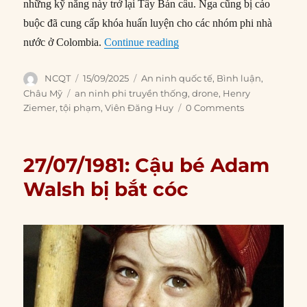
những kỹ năng này trở lại Tây Bán cầu. Nga cũng bị cáo
buộc đã cung cấp khóa huấn luyện cho các nhóm phi nhà
“Sử dụng drone trong hoạt độ
nước ở Colombia.
Continue reading
Author
Posted
Categories
NCQT
15/09/2025
An ninh quốc tế
,
Bình luận
,
on
Tags
Châu Mỹ
an ninh phi truyền thống
,
drone
,
Henry
Ziemer
,
tội phạm
,
Viên Đăng Huy
0 Comments
27/07/1981: Cậu bé Adam
Walsh bị bắt cóc