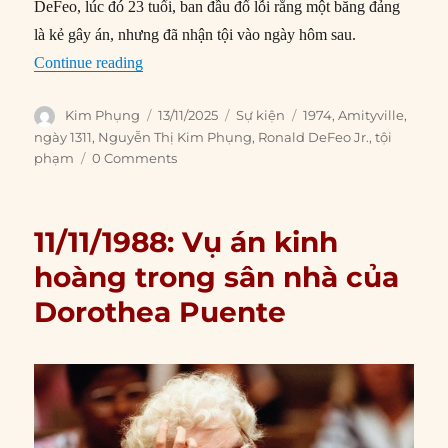
DeFeo, lúc đó 23 tuổi, ban đầu đổ lỗi rằng một băng đảng
là kẻ gây án, nhưng đã nhận tội vào ngày hôm sau.
“13/11/1974: Án mạng kinh hoàng tại Amityvill
Continue reading
Author
Posted
Categories
Tags
Kim Phụng
13/11/2025
Sự kiện
1974
,
Amityville
,
on
ngày 1311
,
Nguyễn Thị Kim Phụng
,
Ronald DeFeo Jr.
,
tội
phạm
0 Comments
11/11/1988: Vụ án kinh
hoàng trong sân nhà của
Dorothea Puente