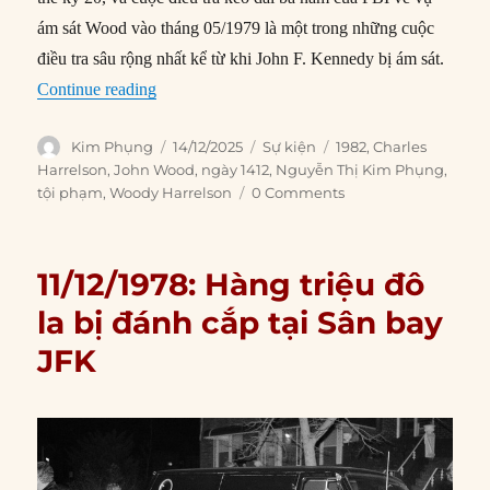
ám sát Wood vào tháng 05/1979 là một trong những cuộc
điều tra sâu rộng nhất kể từ khi John F. Kennedy bị ám sát.
“14/12/1982: Cha của Woody Harrelson bị kết tộ
Continue reading
Author
Posted
Categories
Tags
Kim Phụng
14/12/2025
Sự kiện
1982
,
Charles
on
Harrelson
,
John Wood
,
ngày 1412
,
Nguyễn Thị Kim Phụng
,
tội phạm
,
Woody Harrelson
0 Comments
11/12/1978: Hàng triệu đô
la bị đánh cắp tại Sân bay
JFK