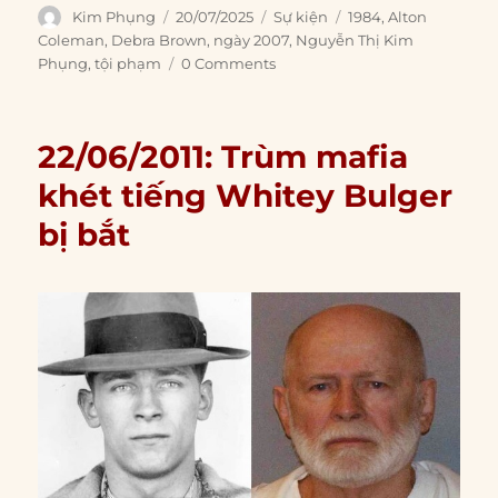
Author
Posted
Categories
Tags
Kim Phụng
20/07/2025
Sự kiện
1984
,
Alton
on
Coleman
,
Debra Brown
,
ngày 2007
,
Nguyễn Thị Kim
Phụng
,
tội phạm
0 Comments
22/06/2011: Trùm mafia
khét tiếng Whitey Bulger
bị bắt