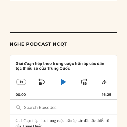
NGHE PODCAST NCQT
Audio
Player
Giai đoạn tiếp theo trong cuộc trấn áp các dân
tộc thiểu số của Trung Quốc
1
X
SKIP
PLAY
JUMP
CHANGE
SHARE
PLAYBACK
THIS
BACKWARD
PAUSE
FORWARD
00:00
RATE
16:25
EPISOD
Search
Episodes
Giai đoạn tiếp theo trong cuộc trấn áp các dân tộc thiểu số
của Trung Quốc