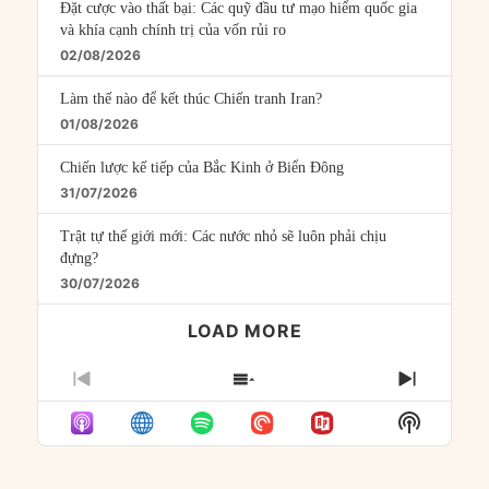
Đặt cược vào thất bại: Các quỹ đầu tư mạo hiểm quốc gia
và khía cạnh chính trị của vốn rủi ro
02/08/2026
Làm thế nào để kết thúc Chiến tranh Iran?
01/08/2026
Chiến lược kế tiếp của Bắc Kinh ở Biển Đông
31/07/2026
Trật tự thế giới mới: Các nước nhỏ sẽ luôn phải chịu
đựng?
30/07/2026
LOAD MORE
PREVIOUS
SHOW
NEXT
EPISODE
EPISODES
EPISO
Show
LIST
Podcast
Informat