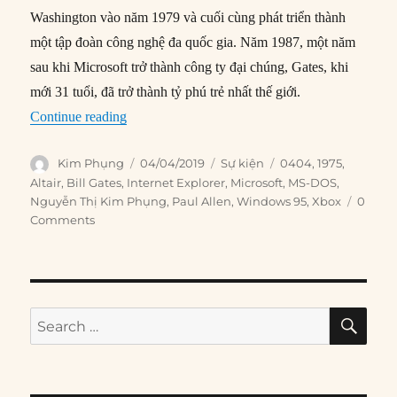
Washington vào năm 1979 và cuối cùng phát triển thành
một tập đoàn công nghệ đa quốc gia. Năm 1987, một năm
sau khi Microsoft trở thành công ty đại chúng, Gates, khi
mới 31 tuổi, đã trở thành tỷ phú trẻ nhất thế giới.
“04/04/1975: Microsoft được thành lập”
Continue reading
Author
Posted
Categories
Tags
Kim Phụng
04/04/2019
Sự kiện
0404
,
1975
,
on
Altair
,
Bill Gates
,
Internet Explorer
,
Microsoft
,
MS-DOS
,
Nguyễn Thị Kim Phụng
,
Paul Allen
,
Windows 95
,
Xbox
0
Comments
SE
Search
for: