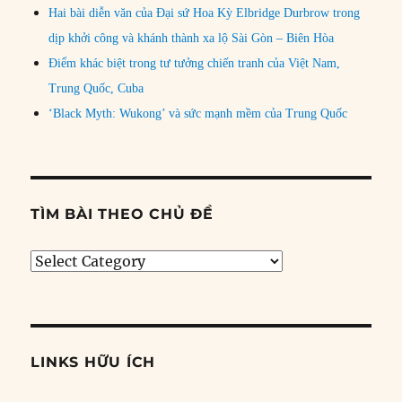
Hai bài diễn văn của Đại sứ Hoa Kỳ Elbridge Durbrow trong
dịp khởi công và khánh thành xa lộ Sài Gòn – Biên Hòa
Điểm khác biệt trong tư tưởng chiến tranh của Việt Nam,
Trung Quốc, Cuba
‘Black Myth: Wukong’ và sức mạnh mềm của Trung Quốc
TÌM BÀI THEO CHỦ ĐỀ
Tìm
bài
theo
chủ
đề
LINKS HỮU ÍCH