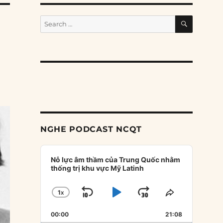
SEARCH
Search
for:
NGHE PODCAST NCQT
Audio
Player
Nỗ lực âm thầm của Trung Quốc nhằm
thống trị khu vực Mỹ Latinh
1
X
SKIP
PLAY
JUMP
CHANGE
SHARE
PLAYBACK
THIS
BACKWARD
PAUSE
FORWARD
00:00
RATE
21:08
EPISODE