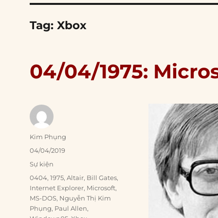
Tag:
Xbox
04/04/1975: Micro
Author
Kim Phụng
Posted
04/04/2019
on
Categories
Sự kiện
Tags
0404
,
1975
,
Altair
,
Bill Gates
,
Internet Explorer
,
Microsoft
,
MS-DOS
,
Nguyễn Thị Kim
Phụng
,
Paul Allen
,