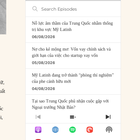
Search
Episodes
Nỗ lực âm thầm của Trung Quốc nhằm thống
trị khu vực Mỹ Latinh
06/08/2026
Nợ cho kẻ mộng mơ: Vốn vay chính sách và
giới hạn của việc cho startup vay vốn
05/08/2026
Mỹ Latinh đang trở thành “phòng thí nghiệm”
của phe cánh hữu mới
hữ,
04/08/2026
uất
Tại sao Trung Quốc phủ nhận cuộc gặp với
Ngoại trưởng Nhật Bản?
ốc
04/08/2026
i,
PREVIOUS
SHOW
NEXT
EPISODE
EPISODES
EPISODE
Điểm mù chiến lược của Trump tại Thái Bình
Show
LIST
Dương
Podcast