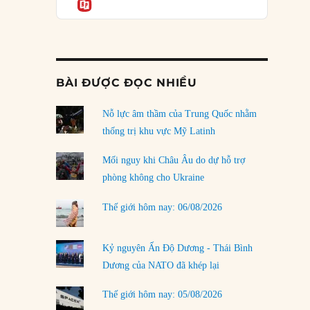
Informatio
03/08/2026
Đặt cược vào thất bại: Các quỹ đầu tư mạo
hiểm quốc gia và khía cạnh chính trị của vốn
rủi ro
02/08/2026
BÀI ĐƯỢC ĐỌC NHIỀU
Làm thế nào để kết thúc Chiến tranh Iran?
Nỗ lực âm thầm của Trung Quốc nhằm
01/08/2026
thống trị khu vực Mỹ Latinh
Chiến lược kế tiếp của Bắc Kinh ở Biển Đông
31/07/2026
Mối nguy khi Châu Âu do dự hỗ trợ
phòng không cho Ukraine
Trật tự thế giới mới: Các nước nhỏ sẽ luôn
phải chịu đựng?
Thế giới hôm nay: 06/08/2026
30/07/2026
Tập tìm cách chôn vùi bê bối chấn động vòng
Kỷ nguyên Ấn Độ Dương - Thái Bình
tròn thân cận của mình
Dương của NATO đã khép lại
29/07/2026
Thế giới hôm nay: 05/08/2026
LOAD MORE