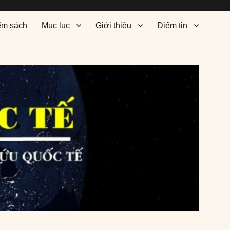
ểm sách
Mục lục
Giới thiệu
Điểm tin