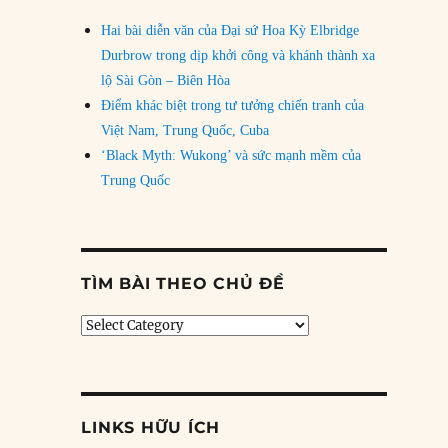
Hai bài diễn văn của Đại sứ Hoa Kỳ Elbridge
Durbrow trong dịp khởi công và khánh thành xa
lộ Sài Gòn – Biên Hòa
Điểm khác biệt trong tư tưởng chiến tranh của
Việt Nam, Trung Quốc, Cuba
‘Black Myth: Wukong’ và sức mạnh mềm của
Trung Quốc
TÌM BÀI THEO CHỦ ĐỀ
Tìm
bài
theo
chủ
đề
LINKS HỮU ÍCH