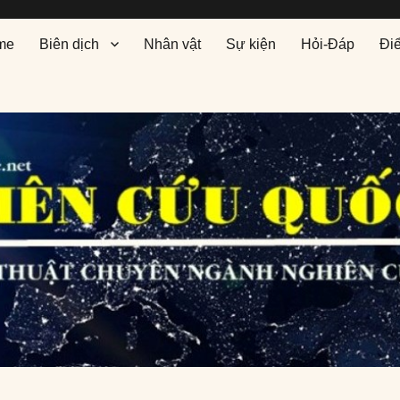
me
Biên dịch
Nhân vật
Sự kiện
Hỏi-Đáp
Đi