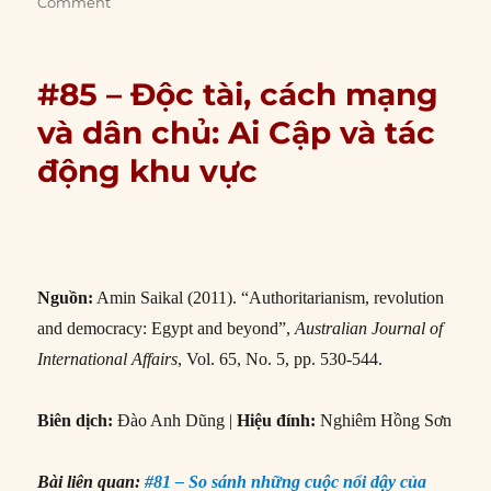
Comment
#85 – Độc tài, cách mạng
và dân chủ: Ai Cập và tác
động khu vực
Nguồn:
Amin Saikal (2011). “Authoritarianism, revolution
and democracy: Egypt and beyond”,
Australian Journal of
International Affairs
, Vol. 65, No. 5, pp. 530-544.
Biên dịch:
Đào Anh Dũng |
Hiệu đính:
Nghiêm Hồng Sơn
Bài liên quan:
#81 – So sánh những cuộc nổi dậy của