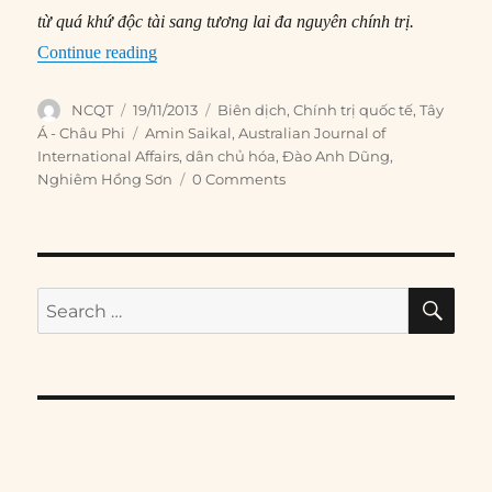
từ quá khứ độc tài sang tương lai đa nguyên chính trị.
“#85 – Độc tài, cách mạng và dân chủ: Ai Cập 
Continue reading
Author
Posted
Categories
NCQT
19/11/2013
Biên dịch
,
Chính trị quốc tế
,
Tây
on
Tags
Á - Châu Phi
Amin Saikal
,
Australian Journal of
International Affairs
,
dân chủ hóa
,
Đào Anh Dũng
,
Nghiêm Hồng Sơn
0 Comments
SE
Search
for: