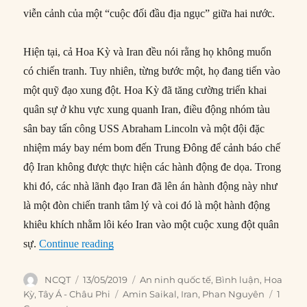
viễn cảnh của một “cuộc đối đầu địa ngục” giữa hai nước.
Hiện tại, cả Hoa Kỳ và Iran đều nói rằng họ không muốn
có chiến tranh. Tuy nhiên, từng bước một, họ đang tiến vào
một quỹ đạo xung đột. Hoa Kỳ đã tăng cường triển khai
quân sự ở khu vực xung quanh Iran, điều động nhóm tàu
sân bay tấn công USS Abraham Lincoln và một đội đặc
nhiệm máy bay ném bom đến Trung Đông để cảnh báo chế
độ Iran không được thực hiện các hành động đe dọa. Trong
khi đó, các nhà lãnh đạo Iran đã lên án hành động này như
là một đòn chiến tranh tâm lý và coi đó là một hành động
khiêu khích nhằm lôi kéo Iran vào một cuộc xung đột quân
“Viễn cảnh địa ngục của chiến tranh Mỹ – I
sự.
Continue reading
Author
Posted
Categories
NCQT
13/05/2019
An ninh quốc tế
,
Bình luận
,
Hoa
on
Tags
Kỳ
,
Tây Á - Châu Phi
Amin Saikal
,
Iran
,
Phan Nguyên
1