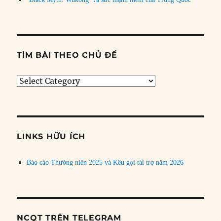
TÌM BÀI THEO CHỦ ĐỀ
Tìm
bài
theo
chủ
đề
LINKS HỮU ÍCH
Báo cáo Thường niên 2025 và Kêu gọi tài trợ năm 2026
NCQT TRÊN TELEGRAM