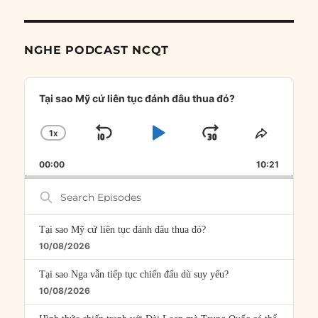
NGHE PODCAST NCQT
Audio
Player
Tại sao Mỹ cứ liên tục đánh đâu thua đó?
1
X
SKIP
PLAY
JUMP
CHANGE
SHARE
PLAYBACK
THIS
BACKWARD
PAUSE
FORWARD
00:00
RATE
10:21
EPISOD
Search
Episodes
Tại sao Mỹ cứ liên tục đánh đâu thua đó?
10/08/2026
Tại sao Nga vẫn tiếp tục chiến đấu dù suy yếu?
10/08/2026