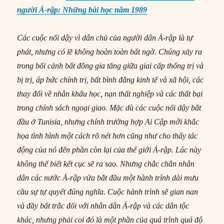
người Ả-rập: Những bài học năm 1989
Các cuộc nổi dậy vì dân chủ của người dân Ả-rập là tự
phát, nhưng có lẽ không hoàn toàn bất ngờ. Chúng xảy ra
trong bối cảnh bất đồng gia tăng giữa giai cấp thống trị và
bị trị, áp bức chính trị, bất bình đẳng kinh tế và xã hội, các
thay đổi về nhân khẩu học, nạn thất nghiệp và các thất bại
trong chính sách ngoại giao. Mặc dù các cuộc nổi dậy bắt
đầu ở Tunisia, nhưng chính trường hợp Ai Cập mới khắc
họa tình hình một cách rõ nét hơn cũng như cho thấy tác
động của nó đến phần còn lại của thế giới Ả-rập. Lúc này
không thể biết kết cục sẽ ra sao. Nhưng chắc chắn nhân
dân các nước Ả-rập vừa bắt đầu một hành trình dài mưu
cầu sự tự quyết đúng nghĩa. Cuộc hành trình sẽ gian nan
và đầy bất trắc đối với nhân dân Ả-rập và các dân tộc
khác, nhưng phải coi đó là một phần của quá trình quá độ