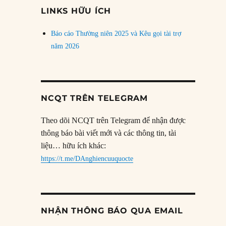
đề
LINKS HỮU ÍCH
Báo cáo Thường niên 2025 và Kêu gọi tài trợ
năm 2026
NCQT TRÊN TELEGRAM
Theo dõi NCQT trên Telegram để nhận được
thông báo bài viết mới và các thông tin, tài
liệu… hữu ích khác:
https://t.me/DAnghiencuuquocte
NHẬN THÔNG BÁO QUA EMAIL