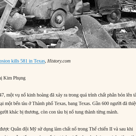
losion kills 581 in Texas
,
History.com
ị Kim Phụng
, một vụ nổ kinh hoàng đã xảy ra trong quá trình chất phân bón lên t
i một bến tàu ở Thành phố Texas, bang Texas. Gần 600 người đã thiệ
ười khác bị thương, còn con tàu bị nổ tung thành từng mảnh.
ược Quân đội Mỹ sử dụng làm chất nổ trong Thế chiến II và sau khi