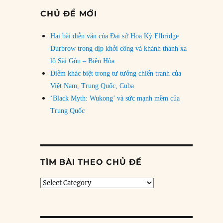
CHỦ ĐỀ MỚI
Hai bài diễn văn của Đại sứ Hoa Kỳ Elbridge
Durbrow trong dịp khởi công và khánh thành xa
lộ Sài Gòn – Biên Hòa
Điểm khác biệt trong tư tưởng chiến tranh của
Việt Nam, Trung Quốc, Cuba
‘Black Myth: Wukong’ và sức mạnh mềm của
Trung Quốc
TÌM BÀI THEO CHỦ ĐỀ
Tìm
bài
theo
chủ