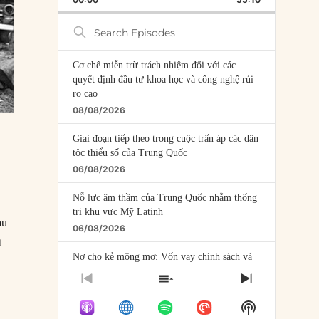
RATE
EPISODE
Search
Episodes
Cơ chế miễn trừ trách nhiệm đối với các
quyết định đầu tư khoa học và công nghệ rủi
ro cao
08/08/2026
Giai đoạn tiếp theo trong cuộc trấn áp các dân
tộc thiểu số của Trung Quốc
06/08/2026
Nỗ lực âm thầm của Trung Quốc nhằm thống
trị khu vực Mỹ Latinh
àu
06/08/2026
t
Nợ cho kẻ mộng mơ: Vốn vay chính sách và
giới hạn của việc cho startup vay vốn
PREVIOUS
SHOW
NEXT
05/08/2026
EPISODE
EPISODES
EPISODE
Show
LIST
Mỹ Latinh đang trở thành “phòng thí nghiệm”