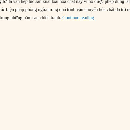
người ta vẫn tiếp tục sản xuất loại hóa chất này vì nó được phép dùng l
các biện pháp phòng ngừa trong quá trình vận chuyển hóa chất đã trở 
“16/04/1947: Nổ ph
u trong những năm sau chiến tranh.
Continue reading