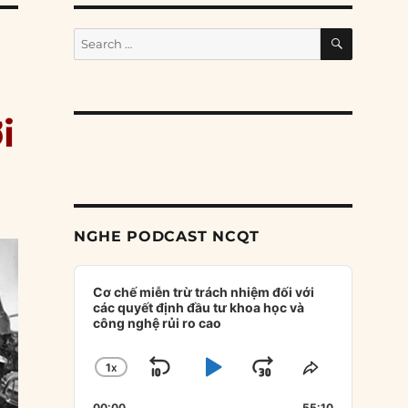
SEARCH
Search
for:
i
NGHE PODCAST NCQT
Audio
Player
Cơ chế miễn trừ trách nhiệm đối với
các quyết định đầu tư khoa học và
công nghệ rủi ro cao
1
X
SKIP
PLAY
JUMP
CHANGE
SHARE
PLAYBACK
THIS
BACKWARD
PAUSE
FORWARD
00:00
55:10