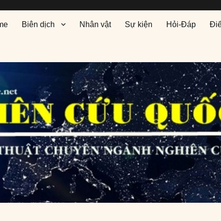
me
Biên dịch
Nhân vật
Sự kiện
Hỏi-Đáp
Đi