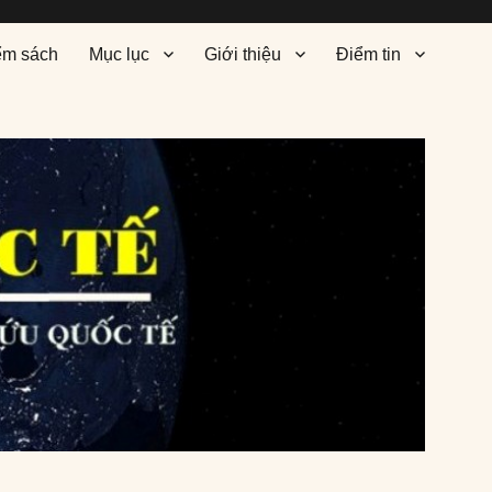
ểm sách
Mục lục
Giới thiệu
Điểm tin