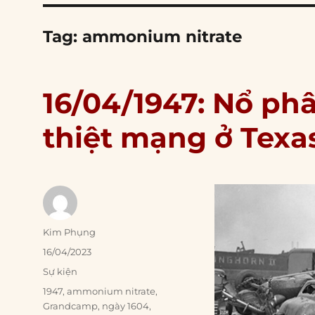
Tag:
ammonium nitrate
16/04/1947: Nổ ph
thiệt mạng ở Texa
Author
Kim Phụng
Posted
16/04/2023
on
Categories
Sự kiện
Tags
1947
,
ammonium nitrate
,
Grandcamp
,
ngày 1604
,