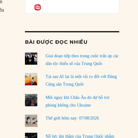
Podcast
àm
của phe cánh hữu mới
Informatio
nên
04/08/2026
ân bón khiến 581 người thiệt mạng ở Texas”
Tại sao Trung Quốc phủ nhận cuộc gặp với
Ngoại trưởng Nhật Bản?
04/08/2026
BÀI ĐƯỢC ĐỌC NHIỀU
Điểm mù chiến lược của Trump tại Thái Bình
Dương
Giai đoạn tiếp theo trong cuộc trấn áp các
03/08/2026
dân tộc thiểu số của Trung Quốc
Đặt cược vào thất bại: Các quỹ đầu tư mạo
Tại sao AI lại là một rủi ro đối với Đảng
hiểm quốc gia và khía cạnh chính trị của vốn
Cộng sản Trung Quốc
rủi ro
02/08/2026
Mối nguy khi Châu Âu do dự hỗ trợ
phòng không cho Ukraine
Làm thế nào để kết thúc Chiến tranh Iran?
01/08/2026
Thế giới hôm nay: 07/08/2026
Chiến lược kế tiếp của Bắc Kinh ở Biển Đông
31/07/2026
Nỗ lực âm thầm của Trung Quốc nhằm