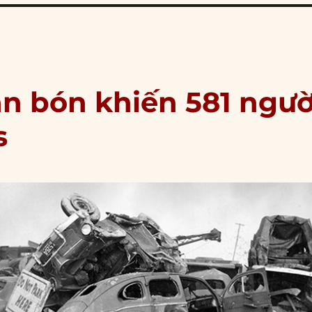
ân bón khiến 581 ngườ
s