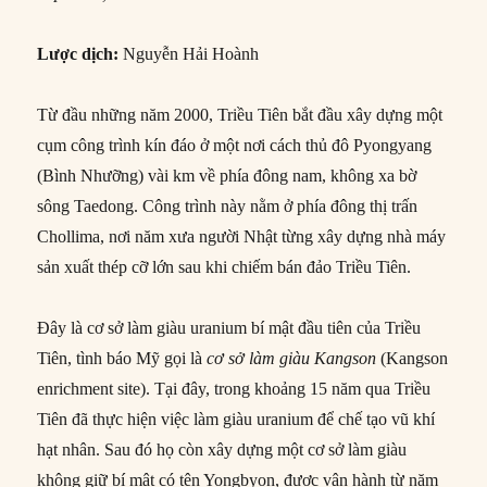
Lược dịch:
Nguyễn Hải Hoành
Từ đầu những năm 2000, Triều Tiên bắt đầu xây dựng một
cụm công trình kín đáo ở một nơi cách thủ đô Pyongyang
(Bình Nhưỡng) vài km về phía đông nam, không xa bờ
sông Taedong. Công trình này nằm ở phía đông thị trấn
Chollima, nơi năm xưa người Nhật từng xây dựng nhà máy
sản xuất thép cỡ lớn sau khi chiếm bán đảo Triều Tiên.
Đây là cơ sở làm giàu uranium bí mật đầu tiên của Triều
Tiên, tình báo Mỹ gọi là
cơ sở làm giàu Kangson
(Kangson
enrichment site). Tại đây, trong khoảng 15 năm qua Triều
Tiên đã thực hiện việc làm giàu uranium để chế tạo vũ khí
hạt nhân. Sau đó họ còn xây dựng một cơ sở làm giàu
không giữ bí mật có tên Yongbyon, được vận hành từ năm