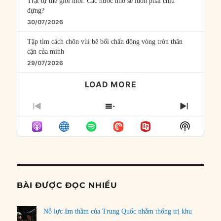
Trật tự thế giới mới: Các nước nhỏ sẽ luôn phải chịu
đựng?
30/07/2026
Tập tìm cách chôn vùi bê bối chấn động vòng tròn thân
cận của mình
29/07/2026
LOAD MORE
PREVIOUS
SHOW
NEXT
EPISODE
EPISODES
EPISO
Show
LIST
Podcast
Informat
BÀI ĐƯỢC ĐỌC NHIỀU
Nỗ lực âm thầm của Trung Quốc nhằm thống trị khu