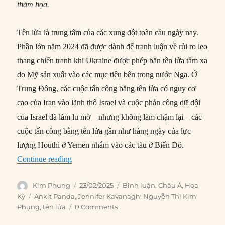
thảm họa.
Tên lửa là trung tâm của các xung đột toàn cầu ngày nay.
Phần lớn năm 2024 đã được dành để tranh luận về rủi ro leo
thang chiến tranh khi Ukraine được phép bắn tên lửa tầm xa
do Mỹ sản xuất vào các mục tiêu bên trong nước Nga. Ở
Trung Đông, các cuộc tấn công bằng tên lửa có nguy cơ
cao của Iran vào lãnh thổ Israel và cuộc phản công dữ dội
của Israel đã làm lu mờ – nhưng không làm chậm lại – các
cuộc tấn công bằng tên lửa gần như hàng ngày của lực
lượng Houthi ở Yemen nhắm vào các tàu ở Biển Đỏ.
“Cuộc khủng hoảng tên lửa đầu tiên của thế kỷ 
Continue reading
Author
Posted
Categories
Kim Phụng
23/02/2025
Bình luận
,
Châu Á
,
Hoa
on
Tags
Kỳ
Ankit Panda
,
Jennifer Kavanagh
,
Nguyễn Thị Kim
Phụng
,
tên lửa
0 Comments