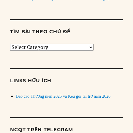
TÌM BÀI THEO CHỦ ĐỀ
Tìm
bài
theo
chủ
đề
LINKS HỮU ÍCH
Báo cáo Thường niên 2025 và Kêu gọi tài trợ năm 2026
NCQT TRÊN TELEGRAM