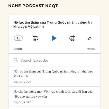
NGHE PODCAST NCQT
Audio
Player
Nỗ lực âm thầm của Trung Quốc nhằm thống trị
khu vực Mỹ Latinh
1
X
SKIP
PLAY
JUMP
CHANGE
SHARE
PLAYBACK
THIS
BACKWARD
PAUSE
FORWARD
00:00
RATE
21:08
EPISOD
Search
Episodes
Nỗ lực âm thầm của Trung Quốc nhằm thống trị khu vực
Mỹ Latinh
06/08/2026
Nợ cho kẻ mộng mơ: Vốn vay chính sách và giới hạn của
việc cho startup vay vốn
05/08/2026