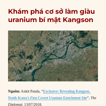
Khám phá cơ sở làm giàu
uranium bí mật Kangson
Nguồn:
Ankit Panda, “
Exclusive: Revealing Kangson,
North Korea’s First Covert Uranium Enrichment Site
”,
The
Diplomat,
13/07/2018.