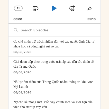
1
X
SKIP
PLAY
JUMP
CHANGE
SHARE
PLAYBACK
THIS
BACKWARD
PAUSE
FORWARD
00:00
RATE
55:10
EPISOD
Search
Episodes
Cơ chế miễn trừ trách nhiệm đối với các quyết định đầu tư
khoa học và công nghệ rủi ro cao
08/08/2026
Giai đoạn tiếp theo trong cuộc trấn áp các dân tộc thiểu số
của Trung Quốc
06/08/2026
Nỗ lực âm thầm của Trung Quốc nhằm thống trị khu vực
Mỹ Latinh
06/08/2026
Nợ cho kẻ mộng mơ: Vốn vay chính sách và giới hạn của
việc cho startup vay vốn