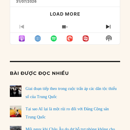
31/07/2026
LOAD MORE
PREVIOUS
SHOW
NEXT
EPISODE
EPISODES
EPISO
Show
LIST
Podcast
Informat
BÀI ĐƯỢC ĐỌC NHIỀU
Giai đoạn tiếp theo trong cuộc trấn áp các dân tộc thiểu
số của Trung Quốc
Tại sao AI lại là một rủi ro đối với Đảng Cộng sản
Trung Quốc
Mối nguy khi Châu Âu do dự hỗ trợ phòng không cho