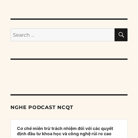
SE
Search
for:
NGHE PODCAST NCQT
Audio
Player
Cơ chế miễn trừ trách nhiệm đối với các quyết
định đầu tư khoa học và công nghệ rủi ro cao