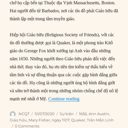
chở họ cập bến tại Thuộc địa Vịnh Massachusetts, Boston.
Hai người đến từ Barbados, nơi các tín đồ phái Giáo hữu đã
thành lập một trung tâm truyền giáo.
Hiệp hội Giáo hữu (Religious Society of Friends), với các
tín đồ thường được gọi là Quaker, là một phong trào Kitô
giáo do George Fox khởi xướng tại Anh vào đầu những
năm 1650. Những người theo Giáo hữu phản đối việc đến
nhà thờ, thay vào đó, họ ưu tiên tìm kiếm sự thấu hiểu về
tâm linh và sự đồng thuận qua các cuộc gặp bình đẳng giữa
các tín đồ. Họ cũng là những người ủng hộ bình đẳng giới
và sớm trở thành một trong những nhóm chống chế độ nô lệ
“11/07/1656: Những tín đồ
mạnh mẽ nhất ở Mỹ.
Continue reading
Author
Posted
Categories
Tags
NCQT
10/07/2020
Sự kiện
1656
,
Ann Austin
,
on
Giáo hữu
,
Mary Fisher
,
ngày 1107
,
Quaker
,
Trần Mẫn Linh
0 Comments