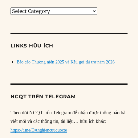
Tìm
bài
theo
chủ
đề
LINKS HỮU ÍCH
Báo cáo Thường niên 2025 và Kêu gọi tài trợ năm 2026
NCQT TRÊN TELEGRAM
Theo dõi NCQT trên Telegram để nhận được thông báo bài
viết mới và các thông tin, tài liệu… hữu ích khác:
https://t.me/DAnghiencuuquocte