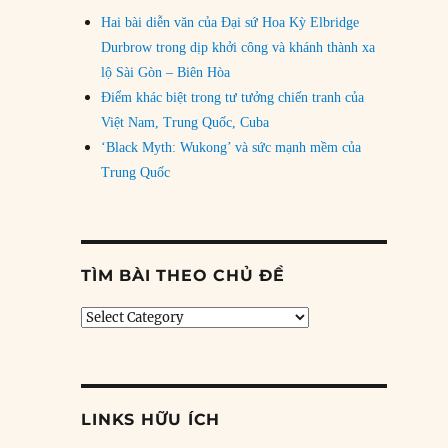
Hai bài diễn văn của Đại sứ Hoa Kỳ Elbridge
Durbrow trong dịp khởi công và khánh thành xa
lộ Sài Gòn – Biên Hòa
Điểm khác biệt trong tư tưởng chiến tranh của
Việt Nam, Trung Quốc, Cuba
‘Black Myth: Wukong’ và sức mạnh mềm của
Trung Quốc
TÌM BÀI THEO CHỦ ĐỀ
Tìm
bài
theo
chủ
đề
LINKS HỮU ÍCH