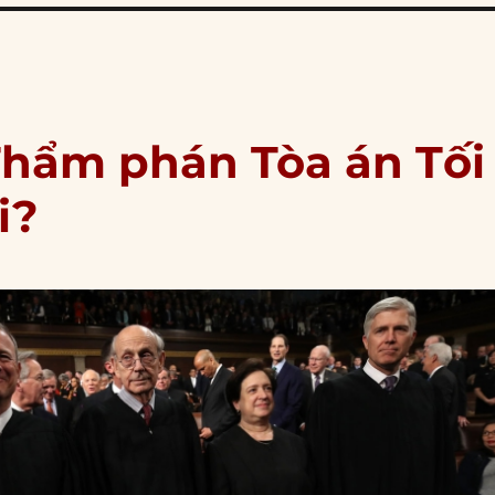
Thẩm phán Tòa án Tối
i?