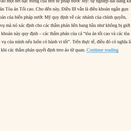
 vào một nét đặc trưng của nền tư pháp nước Mỹ: sự nghiệp dài đáng k
n Tòa án Tối cao. Cho đến này, Điều III vẫn là điều khoản ngắn gọn
hoản của hiến pháp nước Mỹ quy định về các nhánh của chính quyền,
ụ mà nó xác định cho các thẩm phán liên bang hầu như không bị giới
 khoản này quy định – các thẩm phán của cả “tòa án tối cao và các tòa
ụ của mình nếu luôn có hành vi tốt”. Trên thực tế, điều đó có nghĩa l
“Tại s
 khi các thẩm phán quyết định treo áo từ quan.
Continue reading