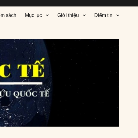
ểm sách
Mục lục
Giới thiệu
Điểm tin