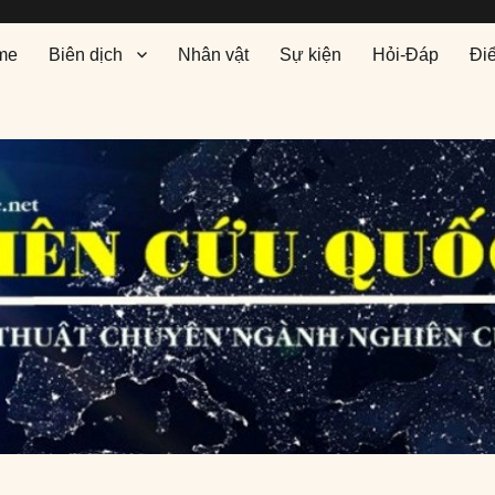
me
Biên dịch
Nhân vật
Sự kiện
Hỏi-Đáp
Đi