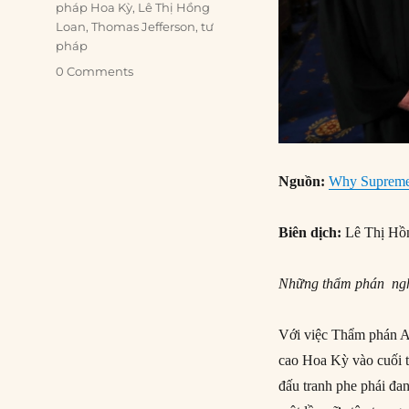
pháp Hoa Kỳ
,
Lê Thị Hồng
Loan
,
Thomas Jefferson
,
tư
pháp
0 Comments
Nguồn:
Why Supreme C
Biên dịch:
Lê Thị Hồ
Những thẩm phán nghỉ
Với việc Thẩm phán A
cao Hoa Kỳ vào cuối t
đấu tranh phe phái đa