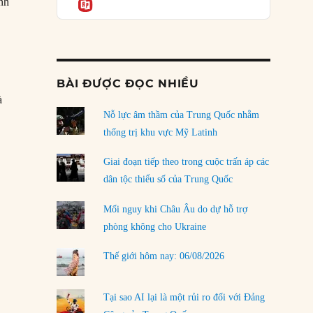
Informatio
inh
04/08/2026
Điểm mù chiến lược của Trump tại Thái Bình
Dương
03/08/2026
BÀI ĐƯỢC ĐỌC NHIỀU
Đặt cược vào thất bại: Các quỹ đầu tư mạo
à
hiểm quốc gia và khía cạnh chính trị của vốn
rủi ro
Nỗ lực âm thầm của Trung Quốc nhằm
ao nhiệm kỳ Thẩm phán Tòa án Tối cao Hoa Kỳ kéo dài?”
02/08/2026
thống trị khu vực Mỹ Latinh
Làm thế nào để kết thúc Chiến tranh Iran?
Giai đoạn tiếp theo trong cuộc trấn áp các
01/08/2026
dân tộc thiểu số của Trung Quốc
Chiến lược kế tiếp của Bắc Kinh ở Biển Đông
Mối nguy khi Châu Âu do dự hỗ trợ
31/07/2026
phòng không cho Ukraine
Trật tự thế giới mới: Các nước nhỏ sẽ luôn
Thế giới hôm nay: 06/08/2026
phải chịu đựng?
30/07/2026
Tại sao AI lại là một rủi ro đối với Đảng
LOAD MORE