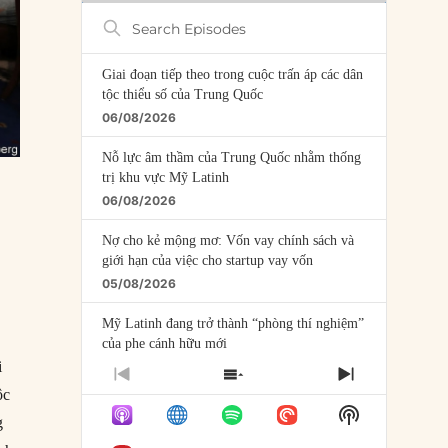
Search
Episodes
Giai đoạn tiếp theo trong cuộc trấn áp các dân
tộc thiểu số của Trung Quốc
06/08/2026
Nỗ lực âm thầm của Trung Quốc nhằm thống
trị khu vực Mỹ Latinh
06/08/2026
Nợ cho kẻ mộng mơ: Vốn vay chính sách và
giới hạn của việc cho startup vay vốn
05/08/2026
Mỹ Latinh đang trở thành “phòng thí nghiệm”
của phe cánh hữu mới
i
04/08/2026
PREVIOUS
SHOW
NEXT
ộc
EPISODE
EPISODES
EPISODE
Tại sao Trung Quốc phủ nhận cuộc gặp với
Show
LIST
g
Ngoại trưởng Nhật Bản?
Podcast