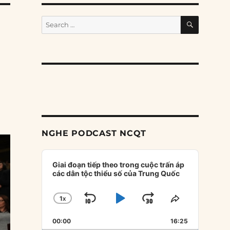
SEARCH
Search
for:
NGHE PODCAST NCQT
Audio
Player
Giai đoạn tiếp theo trong cuộc trấn áp
các dân tộc thiểu số của Trung Quốc
1
X
SKIP
PLAY
JUMP
CHANGE
SHARE
PLAYBACK
THIS
BACKWARD
PAUSE
FORWARD
00:00
RATE
16:25
EPISODE