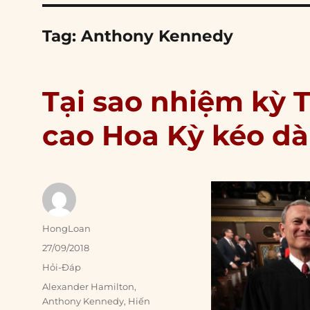
Tag:
Anthony Kennedy
Tại sao nhiệm kỳ 
cao Hoa Kỳ kéo dà
Author
HongLoan
Posted
27/09/2018
on
Categories
Hỏi-Đáp
Tags
Alexander Hamilton
,
Anthony Kennedy
,
Hiến