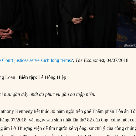
ourt justices serve such long terms?
,
The Economist
, 04/07/2018.
ng Loan |
Biên tập
: Lê Hồng Hiệp
 hưu gần đây nhất đã phục vụ gần ba thập niên.
nthony Kennedy kết thúc 30 năm ngồi trên ghế Thẩm phán Tòa án Tố
háng 07/2018, vài ngày sau sinh nhật lần thứ 82 của ông, cùng một cu
ng âm ỉ ở Thượng viện để tìm người kế vị ông, sự chú ý của công chún