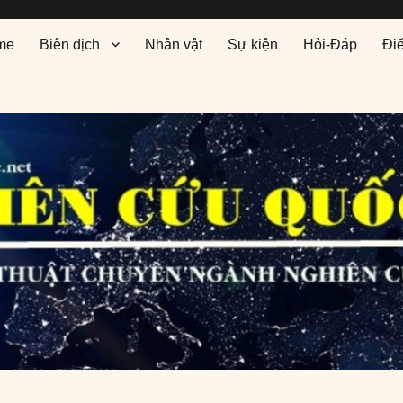
me
Biên dịch
Nhân vật
Sự kiện
Hỏi-Đáp
Đi