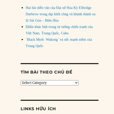
Hai bài diễn văn của Đại sứ Hoa Kỳ Elbridge
Durbrow trong dịp khởi công và khánh thành xa
lộ Sài Gòn – Biên Hòa
Điểm khác biệt trong tư tưởng chiến tranh của
Việt Nam, Trung Quốc, Cuba
‘Black Myth: Wukong’ và sức mạnh mềm của
Trung Quốc
TÌM BÀI THEO CHỦ ĐỀ
Tìm
bài
theo
chủ
đề
LINKS HỮU ÍCH