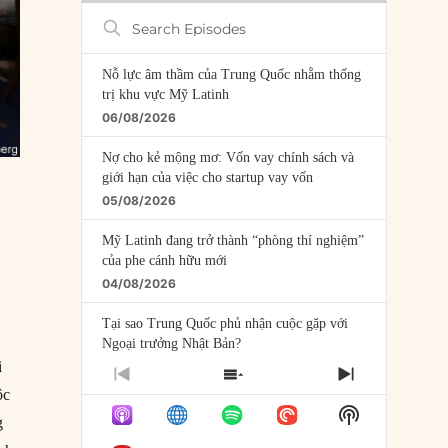
Search
Episodes
Nỗ lực âm thầm của Trung Quốc nhằm thống
trị khu vực Mỹ Latinh
06/08/2026
Nợ cho kẻ mộng mơ: Vốn vay chính sách và
giới hạn của việc cho startup vay vốn
05/08/2026
Mỹ Latinh đang trở thành “phòng thí nghiệm”
của phe cánh hữu mới
04/08/2026
Tại sao Trung Quốc phủ nhận cuộc gặp với
Ngoại trưởng Nhật Bản?
i
04/08/2026
PREVIOUS
SHOW
NEXT
ộc
EPISODE
EPISODES
EPISODE
Điểm mù chiến lược của Trump tại Thái Bình
Show
LIST
g
Dương
Podcast