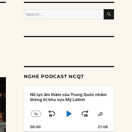
SEARCH
Search
for:
NGHE PODCAST NCQT
Audio
Player
Nỗ lực âm thầm của Trung Quốc nhằm
thống trị khu vực Mỹ Latinh
1
X
SKIP
PLAY
JUMP
CHANGE
SHARE
PLAYBACK
THIS
BACKWARD
PAUSE
FORWARD
00:00
RATE
21:08
EPISODE