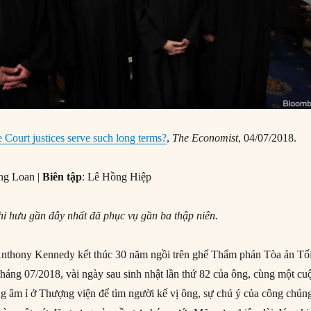
ourt justices serve such long terms?
,
The Economist
, 04/07/2018.
ng Loan |
Biên tập
: Lê Hồng Hiệp
 hưu gần đây nhất đã phục vụ gần ba thập niên.
nthony Kennedy kết thúc 30 năm ngồi trên ghế Thẩm phán Tòa án Tố
háng 07/2018, vài ngày sau sinh nhật lần thứ 82 của ông, cùng một cu
ng âm ỉ ở Thượng viện để tìm người kế vị ông, sự chú ý của công chún