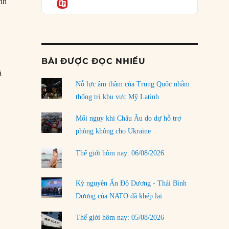
Informatio
inh
03/08/2026
Đặt cược vào thất bại: Các quỹ đầu tư mạo
hiểm quốc gia và khía cạnh chính trị của vốn
rủi ro
02/08/2026
BÀI ĐƯỢC ĐỌC NHIỀU
à
Làm thế nào để kết thúc Chiến tranh Iran?
Nỗ lực âm thầm của Trung Quốc nhằm
01/08/2026
ao nhiệm kỳ Thẩm phán Tòa án Tối cao Hoa Kỳ kéo dài?”
thống trị khu vực Mỹ Latinh
Chiến lược kế tiếp của Bắc Kinh ở Biển Đông
31/07/2026
Mối nguy khi Châu Âu do dự hỗ trợ
phòng không cho Ukraine
Trật tự thế giới mới: Các nước nhỏ sẽ luôn
phải chịu đựng?
Thế giới hôm nay: 06/08/2026
30/07/2026
Tập tìm cách chôn vùi bê bối chấn động vòng
Kỷ nguyên Ấn Độ Dương - Thái Bình
tròn thân cận của mình
Dương của NATO đã khép lại
29/07/2026
Thế giới hôm nay: 05/08/2026
LOAD MORE