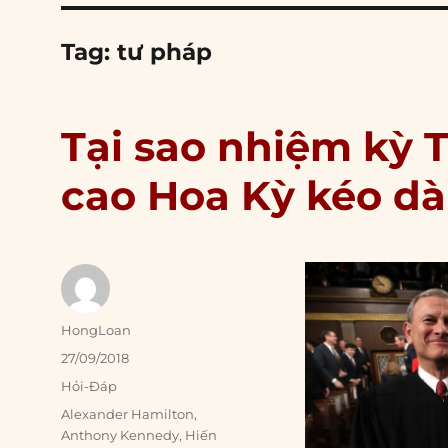
Tag:
tư pháp
Tại sao nhiệm kỳ 
cao Hoa Kỳ kéo dà
Author
HongLoan
Posted
27/09/2018
on
Categories
Hỏi-Đáp
Tags
Alexander Hamilton
,
Anthony Kennedy
,
Hiến