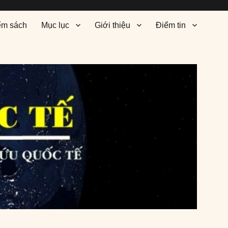
ểm sách
Mục lục
Giới thiệu
Điểm tin