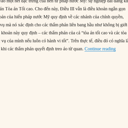
 vào một nét đặc trưng của nền tư pháp nước Mỹ: sự nghiệp dài đáng k
n Tòa án Tối cao. Cho đến này, Điều III vẫn là điều khoản ngắn gọn
hoản của hiến pháp nước Mỹ quy định về các nhánh của chính quyền,
ụ mà nó xác định cho các thẩm phán liên bang hầu như không bị giới
 khoản này quy định – các thẩm phán của cả “tòa án tối cao và các tòa
ụ của mình nếu luôn có hành vi tốt”. Trên thực tế, điều đó có nghĩa l
“Tại s
 khi các thẩm phán quyết định treo áo từ quan.
Continue reading