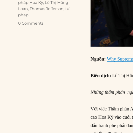
pháp Hoa Kỳ
,
Lê Thị Hồng
Loan
,
Thomas Jefferson
,
tư
pháp
0 Comments
Nguồn:
Why Supreme C
Biên dịch:
Lê Thị Hồ
Những thẩm phán nghỉ
Với việc Thẩm phán A
cao Hoa Kỳ vào cuối t
đấu tranh phe phái đa