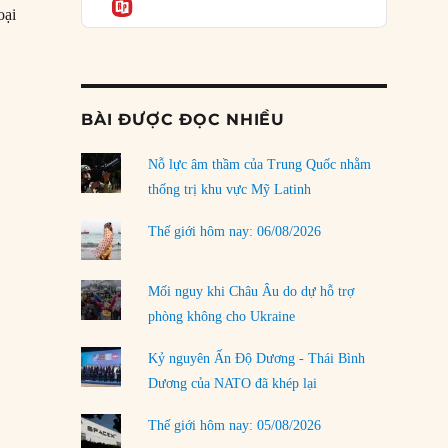
Informatio
03/08/2026
oại
ế xuất khẩu một loại khoáng sản quan trọng khác”
Đặt cược vào thất bại: Các quỹ đầu tư mạo
hiểm quốc gia và khía cạnh chính trị của vốn
rủi ro
02/08/2026
BÀI ĐƯỢC ĐỌC NHIỀU
Làm thế nào để kết thúc Chiến tranh Iran?
Nỗ lực âm thầm của Trung Quốc nhằm
01/08/2026
thống trị khu vực Mỹ Latinh
Chiến lược kế tiếp của Bắc Kinh ở Biển Đông
31/07/2026
Thế giới hôm nay: 06/08/2026
Trật tự thế giới mới: Các nước nhỏ sẽ luôn
phải chịu đựng?
Mối nguy khi Châu Âu do dự hỗ trợ
30/07/2026
phòng không cho Ukraine
Tập tìm cách chôn vùi bê bối chấn động vòng
Kỷ nguyên Ấn Độ Dương - Thái Bình
tròn thân cận của mình
Dương của NATO đã khép lại
29/07/2026
Thế giới hôm nay: 05/08/2026
LOAD MORE