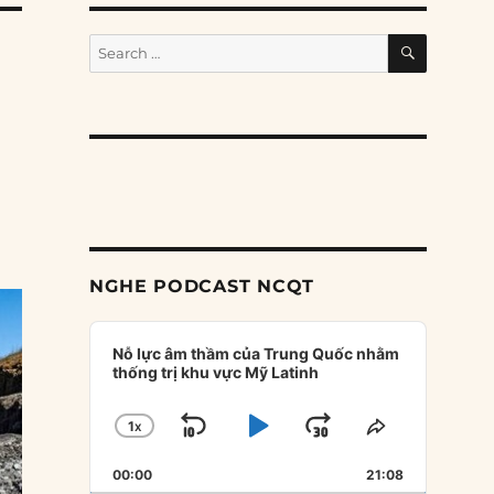
SEARCH
Search
for:
NGHE PODCAST NCQT
Audio
Player
Nỗ lực âm thầm của Trung Quốc nhằm
thống trị khu vực Mỹ Latinh
1
X
SKIP
PLAY
JUMP
CHANGE
SHARE
PLAYBACK
THIS
BACKWARD
PAUSE
FORWARD
00:00
RATE
21:08
EPISODE