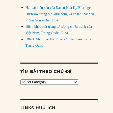
Hai bài diễn văn của Đại sứ Hoa Kỳ Elbridge
Durbrow trong dịp khởi công và khánh thành xa
lộ Sài Gòn – Biên Hòa
Điểm khác biệt trong tư tưởng chiến tranh của
Việt Nam, Trung Quốc, Cuba
‘Black Myth: Wukong’ và sức mạnh mềm của
Trung Quốc
TÌM BÀI THEO CHỦ ĐỀ
Tìm
bài
theo
chủ
đề
LINKS HỮU ÍCH