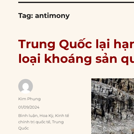
Tag:
antimony
Trung Quốc lại hạ
loại khoáng sản q
Author
Kim Phụng
Posted
01/09/2024
on
Categories
Bình luận
,
Hoa Kỳ
,
Kinh tế
chính trị quốc tế
,
Trung
Quốc