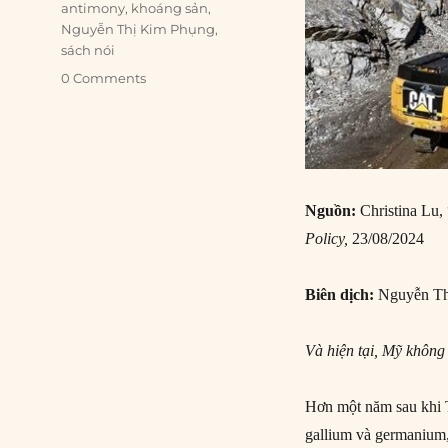
Tags
antimony
,
khoáng sản
,
Nguyễn Thị Kim Phụng
,
sách nói
0 Comments
Nguồn:
Christina Lu,
Policy,
23/08/2024
Biên dịch:
Nguyễn Th
Và hiện tại, Mỹ không
Hơn một năm sau khi T
gallium và germanium, 