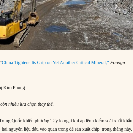
 “
China Tightens Its Grip on Yet Another Critical Mineral,”
Foreign
ị Kim Phụng
 còn nhiều lựa chọn thay thế.
rung Quốc khiến phương Tây lo ngại khi áp lệnh kiểm soát xuất khẩu
hai nguyên liệu đầu vào quan trọng để sản xuất chip, trong tháng này,