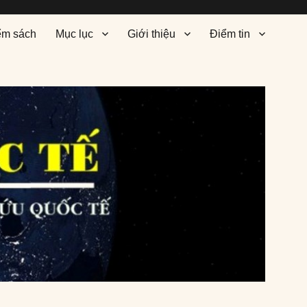
ểm sách
Mục lục
Giới thiệu
Điểm tin