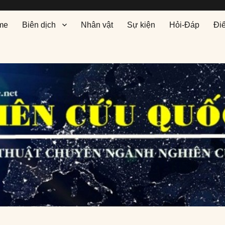
me
Biên dịch
Nhân vật
Sự kiện
Hỏi-Đáp
Đi