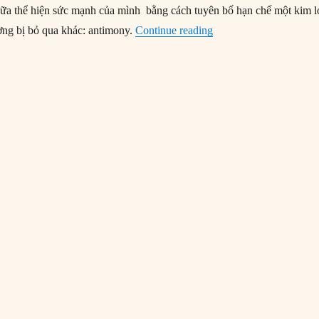
nữa thể hiện sức mạnh của mình bằng cách tuyên bố hạn chế một kim l
“Trung Quốc lại hạn ch
ờng bị bỏ qua khác: antimony.
Continue reading