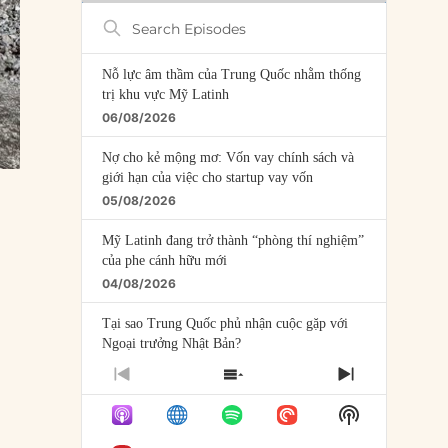
Search
Episodes
Nỗ lực âm thầm của Trung Quốc nhằm thống
trị khu vực Mỹ Latinh
06/08/2026
Nợ cho kẻ mộng mơ: Vốn vay chính sách và
giới hạn của việc cho startup vay vốn
05/08/2026
Mỹ Latinh đang trở thành “phòng thí nghiệm”
của phe cánh hữu mới
04/08/2026
Tại sao Trung Quốc phủ nhận cuộc gặp với
Ngoại trưởng Nhật Bản?
04/08/2026
PREVIOUS
SHOW
NEXT
EPISODE
EPISODES
EPISODE
Điểm mù chiến lược của Trump tại Thái Bình
Show
LIST
Dương
Podcast