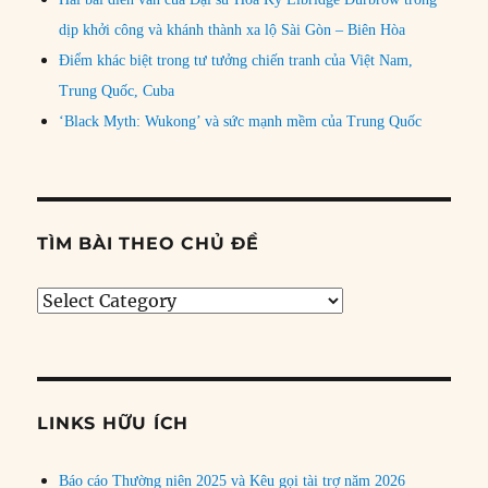
dịp khởi công và khánh thành xa lộ Sài Gòn – Biên Hòa
Điểm khác biệt trong tư tưởng chiến tranh của Việt Nam,
Trung Quốc, Cuba
‘Black Myth: Wukong’ và sức mạnh mềm của Trung Quốc
TÌM BÀI THEO CHỦ ĐỀ
Tìm
bài
theo
chủ
đề
LINKS HỮU ÍCH
Báo cáo Thường niên 2025 và Kêu gọi tài trợ năm 2026