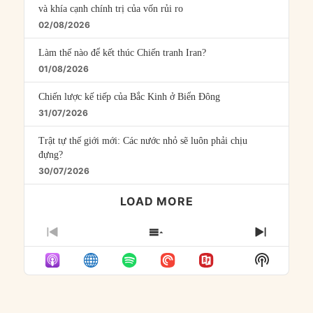
và khía cạnh chính trị của vốn rủi ro
02/08/2026
Làm thế nào để kết thúc Chiến tranh Iran?
01/08/2026
Chiến lược kế tiếp của Bắc Kinh ở Biển Đông
31/07/2026
Trật tự thế giới mới: Các nước nhỏ sẽ luôn phải chịu
đựng?
30/07/2026
LOAD MORE
PREVIOUS
SHOW
NEXT
EPISODE
EPISODES
EPISO
Show
LIST
Podcast
Informat