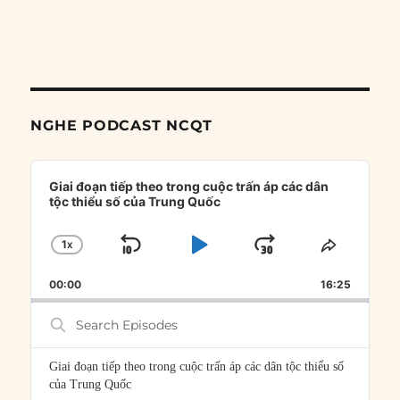
NGHE PODCAST NCQT
Audio
Player
Giai đoạn tiếp theo trong cuộc trấn áp các dân
tộc thiểu số của Trung Quốc
1
X
SKIP
PLAY
JUMP
CHANGE
SHARE
PLAYBACK
THIS
BACKWARD
PAUSE
FORWARD
00:00
RATE
16:25
EPISOD
Search
Episodes
Giai đoạn tiếp theo trong cuộc trấn áp các dân tộc thiểu số
của Trung Quốc