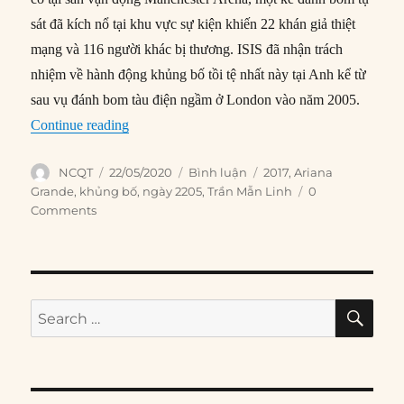
sát đã kích nổ tại khu vực sự kiện khiến 22 khán giả thiệt
mạng và 116 người khác bị thương. ISIS đã nhận trách
nhiệm về hành động khủng bố tồi tệ nhất này tại Anh kể từ
sau vụ đánh bom tàu điện ngầm ở London vào năm 2005.
“22/05/2017: Buổi biểu diễn của Ariana Grand
Continue reading
Author
Posted
Categories
Tags
NCQT
22/05/2020
Bình luận
2017
,
Ariana
on
Grande
,
khủng bố
,
ngày 2205
,
Trần Mẫn Linh
0
Comments
SE
Search
for: