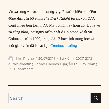
Vụ xả súng Aurora diễn ra ngay giữa suất chiếu ban đêm
đông đúc của bộ phim
The Dark Knight Rises
, vốn được
công chiếu trên toàn nước Mỹ trong ngày hôm đó. Đó là vụ
xả súng hàng loạt nguy hiểm nhất ở Colorado kể từ vụ
Columbus năm 1999, trong đó 12 học sinh trung học và
“20/07/2012: Thảm s
một giáo viên đã bị sát hại.
Continue reading
Author
Posted
Categories
Tags
Kim Phụng
20/07/2019
Sự kiện
2007
,
2012
,
on
Aurora shooting
,
James Holmes
,
Nguyễn Thị Kim Phụng
0 Comments
SE
Search
for: