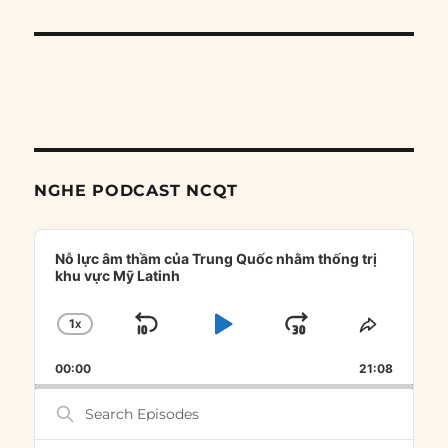
NGHE PODCAST NCQT
Audio
Player
Nỗ lực âm thầm của Trung Quốc nhằm thống trị
khu vực Mỹ Latinh
1
X
SKIP
PLAY
JUMP
CHANGE
SHARE
PLAYBACK
THIS
BACKWARD
PAUSE
FORWARD
00:00
RATE
21:08
EPISOD
Search
Episodes