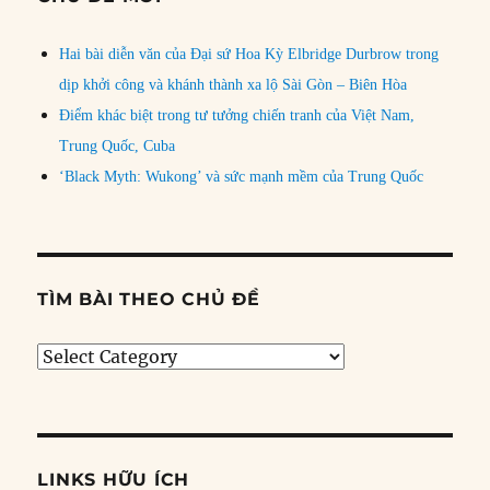
Hai bài diễn văn của Đại sứ Hoa Kỳ Elbridge Durbrow trong
dịp khởi công và khánh thành xa lộ Sài Gòn – Biên Hòa
Điểm khác biệt trong tư tưởng chiến tranh của Việt Nam,
Trung Quốc, Cuba
‘Black Myth: Wukong’ và sức mạnh mềm của Trung Quốc
TÌM BÀI THEO CHỦ ĐỀ
Tìm
bài
theo
chủ
đề
LINKS HỮU ÍCH