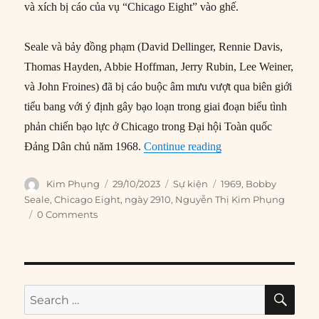
và xích bị cáo của vụ “Chicago Eight” vào ghế.
Seale và bảy đồng phạm (David Dellinger, Rennie Davis,
Thomas Hayden, Abbie Hoffman, Jerry Rubin, Lee Weiner,
và John Froines) đã bị cáo buộc âm mưu vượt qua biên giới
tiểu bang với ý định gây bạo loạn trong giai đoạn biểu tình
phản chiến bạo lực ở Chicago trong Đại hội Toàn quốc
“29/10/1969: Bobby Se
Đảng Dân chủ năm 1968.
Continue reading
Author
Posted
Categories
Tags
Kim Phụng
29/10/2023
Sự kiện
1969
,
Bobby
on
Seale
,
Chicago Eight
,
ngày 2910
,
Nguyễn Thị Kim Phụng
0 Comments
SE
Search
for: