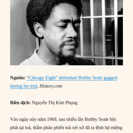
Nguồn:
“Chicago Eight” defendant Bobby Seale gagged
during his trial
,
History.com
Biên dịch:
Nguyễn Thị Kim Phụng
Vào ngày này năm 1969, sau nhiều lần Bobby Seale bộc
phát tại toà, thẩm phán phiên toà xét xử đã ra lệnh bịt miệng