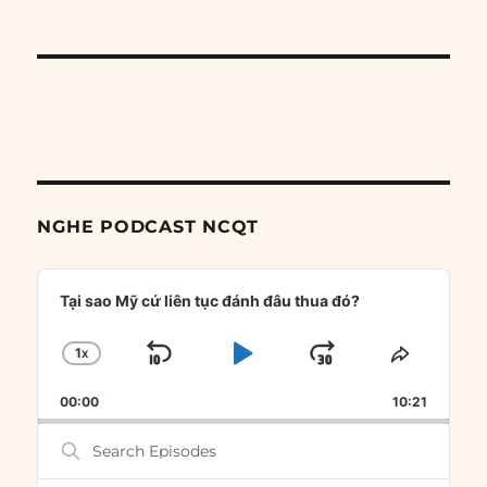
NGHE PODCAST NCQT
Audio
Player
Tại sao Mỹ cứ liên tục đánh đâu thua đó?
1
X
SKIP
PLAY
JUMP
CHANGE
SHARE
PLAYBACK
THIS
BACKWARD
PAUSE
FORWARD
00:00
RATE
10:21
EPISOD
Search
Episodes