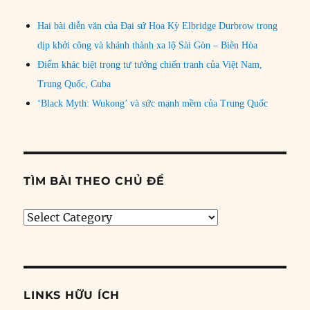
Hai bài diễn văn của Đại sứ Hoa Kỳ Elbridge Durbrow trong
dịp khởi công và khánh thành xa lộ Sài Gòn – Biên Hòa
Điểm khác biệt trong tư tưởng chiến tranh của Việt Nam,
Trung Quốc, Cuba
‘Black Myth: Wukong’ và sức mạnh mềm của Trung Quốc
TÌM BÀI THEO CHỦ ĐỀ
Tìm
bài
theo
chủ
đề
LINKS HỮU ÍCH