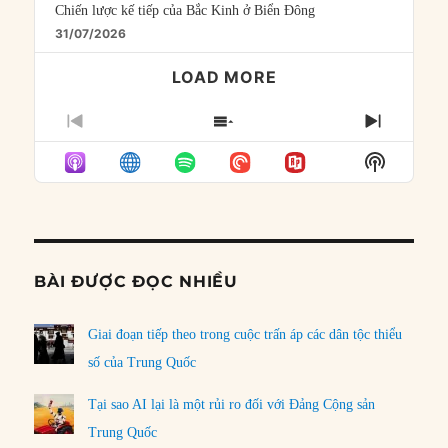
Chiến lược kế tiếp của Bắc Kinh ở Biển Đông
31/07/2026
LOAD MORE
PREVIOUS
SHOW
NEXT
EPISODE
EPISODES
EPISO
Show
LIST
Podcast
Informat
BÀI ĐƯỢC ĐỌC NHIỀU
Giai đoạn tiếp theo trong cuộc trấn áp các dân tộc thiểu
số của Trung Quốc
Tại sao AI lại là một rủi ro đối với Đảng Cộng sản
Trung Quốc