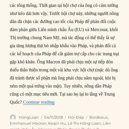
các tổng thống. Thời gian tại hội chợ của ông có cảm tưởng
như kéo dài hơn vậy. Trước hội chợ này, những người nông
dân đã chặn các đường cao tốc của Pháp để phản đối cuộc
đàm phán giữa Liên minh châu Âu (EU) và Mercosur, khối
Thị trường chung Nam Mỹ, mà tác động có thể thấy là sự
gia tăng lượng thịt bò nhập khẩu vào Pháp, và phản đối cả
các kế hoạch của Pháp để cắt giảm trợ cấp cho các trang trại
gặp khó khăn. Ông Macron đã phải chịu một sự tiếp đón
thiếu thân thiện trong một vài khu vực hội chợ (mặc dù ông
đã tránh được số phận mà ông phải chịu năm ngoái, khi bị
ném một quả trứng vào mặt). Tuy nhiên, nông dân Pháp
cũng có một mục tiêu mới. Tại sao họ lại lo lắng về Trung
“Tại sao nông dân Pháp lo lắng về Trun
Quốc?
Continue reading
Author
Posted
Categories
Tags
HongLoan
04/11/2018
Hỏi-Đáp
Bordeaux
,
on
Emmanuel Macron
,
Keqin Hu
,
Lê Thị Hồng Loan
,
Liên