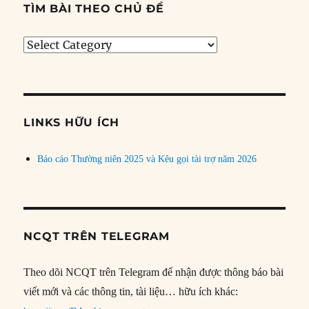
TÌM BÀI THEO CHỦ ĐỀ
Tìm
bài
theo
chủ
đề
LINKS HỮU ÍCH
Báo cáo Thường niên 2025 và Kêu gọi tài trợ năm 2026
NCQT TRÊN TELEGRAM
Theo dõi NCQT trên Telegram để nhận được thông báo bài
viết mới và các thông tin, tài liệu… hữu ích khác: