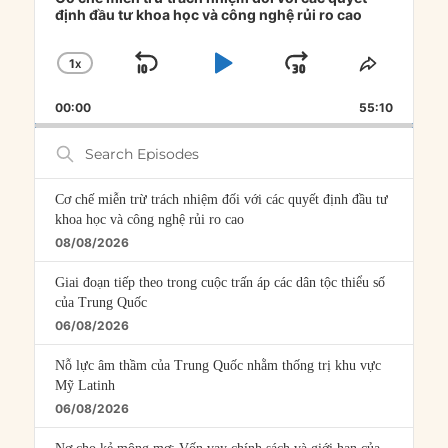
định đầu tư khoa học và công nghệ rủi ro cao
1
X
SKIP
PLAY
JUMP
CHANGE
SHARE
PLAYBACK
THIS
BACKWARD
PAUSE
FORWARD
00:00
RATE
55:10
EPISOD
Search
Episodes
Cơ chế miễn trừ trách nhiệm đối với các quyết định đầu tư
khoa học và công nghệ rủi ro cao
08/08/2026
Giai đoạn tiếp theo trong cuộc trấn áp các dân tộc thiểu số
của Trung Quốc
06/08/2026
Nỗ lực âm thầm của Trung Quốc nhằm thống trị khu vực
Mỹ Latinh
06/08/2026