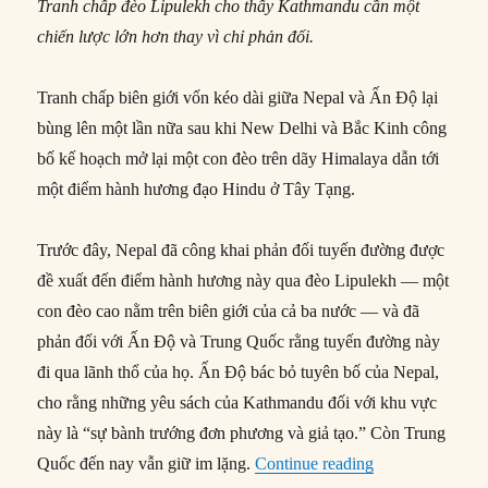
Tranh chấp đèo Lipulekh cho thấy Kathmandu cần một
chiến lược lớn hơn thay vì chỉ phản đối.
Tranh chấp biên giới vốn kéo dài giữa Nepal và Ấn Độ lại
bùng lên một lần nữa sau khi New Delhi và Bắc Kinh công
bố kế hoạch mở lại một con đèo trên dãy Himalaya dẫn tới
một điểm hành hương đạo Hindu ở Tây Tạng.
Trước đây, Nepal đã công khai phản đối tuyến đường được
đề xuất đến điểm hành hương này qua đèo Lipulekh — một
con đèo cao nằm trên biên giới của cả ba nước — và đã
phản đối với Ấn Độ và Trung Quốc rằng tuyến đường này
đi qua lãnh thổ của họ. Ấn Độ bác bỏ tuyên bố của Nepal,
cho rằng những yêu sách của Kathmandu đối với khu vực
này là “sự bành trướng đơn phương và giả tạo.” Còn Trung
“Nepal phải tìm
Quốc đến nay vẫn giữ im lặng.
Continue reading