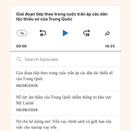
Audio
Player
Giai đoạn tiếp theo trong cuộc trấn áp các dân
tộc thiểu số của Trung Quốc
1
X
SKIP
PLAY
JUMP
CHANGE
SHARE
PLAYBACK
THIS
BACKWARD
PAUSE
FORWARD
00:00
RATE
16:25
EPISOD
Search
Episodes
Giai đoạn tiếp theo trong cuộc trấn áp các dân tộc thiểu số
của Trung Quốc
06/08/2026
Nỗ lực âm thầm của Trung Quốc nhằm thống trị khu vực
Mỹ Latinh
06/08/2026
Nợ cho kẻ mộng mơ: Vốn vay chính sách và giới hạn của
việc cho startup vay vốn