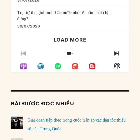
31/07/2026
Trật tự thế giới mới: Các nước nhỏ sẽ luôn phải chịu
đựng?
30/07/2026
LOAD MORE
PREVIOUS
SHOW
NEXT
EPISODE
EPISODES
EPISO
Show
LIST
Podcast
Informat
BÀI ĐƯỢC ĐỌC NHIỀU
Giai đoạn tiếp theo trong cuộc trấn áp các dân tộc thiểu
số của Trung Quốc