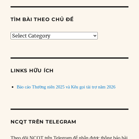
TÌM BÀI THEO CHỦ ĐỀ
Tìm
bài
theo
chủ
đề
LINKS HỮU ÍCH
Báo cáo Thường niên 2025 và Kêu gọi tài trợ năm 2026
NCQT TRÊN TELEGRAM
Theo dõi NCQT trên Telegram để nhận được thông báo bài