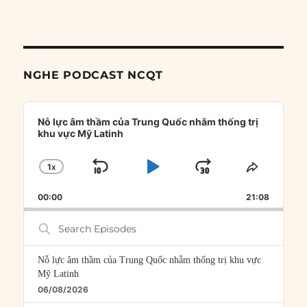
NGHE PODCAST NCQT
Audio
Player
Nỗ lực âm thầm của Trung Quốc nhằm thống trị
khu vực Mỹ Latinh
1
X
SKIP
PLAY
JUMP
CHANGE
SHARE
PLAYBACK
THIS
BACKWARD
PAUSE
FORWARD
00:00
RATE
21:08
EPISOD
Search
Episodes
Nỗ lực âm thầm của Trung Quốc nhằm thống trị khu vực
Mỹ Latinh
06/08/2026