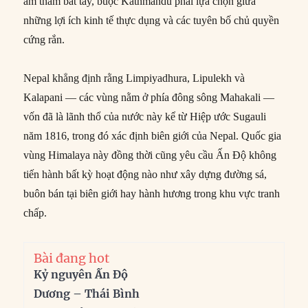
âm thầm bắt tay, buộc Kathmandu phải lựa chọn giữa
những lợi ích kinh tế thực dụng và các tuyên bố chủ quyền
cứng rắn.
Nepal khẳng định rằng Limpiyadhura, Lipulekh và
Kalapani — các vùng nằm ở phía đông sông Mahakali —
vốn đã là lãnh thổ của nước này kể từ Hiệp ước Sugauli
năm 1816, trong đó xác định biên giới của Nepal. Quốc gia
vùng Himalaya này đồng thời cũng yêu cầu Ấn Độ không
tiến hành bất kỳ hoạt động nào như xây dựng đường sá,
buôn bán tại biên giới hay hành hương trong khu vực tranh
chấp.
Bài đang hot
Kỷ nguyên Ấn Độ
Dương – Thái Bình