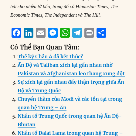
bài cho nhiều tờ báo, trong đó có Hindustan Times, The
Economic Times, The Independent và The Hill.
F
Li
E
M
W
T
P
S
a
n
m
e
h
el
ri
h
Có Thể Bạn Quan Tâm:
c
k
ai
ss
at
e
n
a
Thế kỷ Châu Á đã kết thúc?
e
e
l
e
s
g
t
re
Ấn Độ và Taliban xích lại gần nhau nhờ
b
d
n
A
r
Pakistan và Afghanistan leo thang xung đột
o
I
g
p
a
Sự xích lại gần nhau đầy thận trọng giữa Ấn
o
n
er
p
m
Độ và Trung Quốc
k
Chuyến thăm của Modi và các tồn tại trong
quan hệ Trung – Ấn
Nhân tố Trung Quốc trong quan hệ Ấn Độ-
Bhutan
Nhân tố Dalai Lama trong quan hệ Trung –