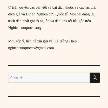
© Bản quyền các bài viết và bài dịch thuộc về các tác giả,
dịch giả và Dự án Nghiên cứu Quốc tế. Mọi bài đăng lại,
trích dẫn phải ghi rõ nguồn và dẫn link tới bài gốc trên
Nghiencuuquocte.org
Mọi góp ý, liên hệ xin gửi về: Lê Hồng Hiệp,
nghiencuuquocte@gmail.com
SE
Search
for: