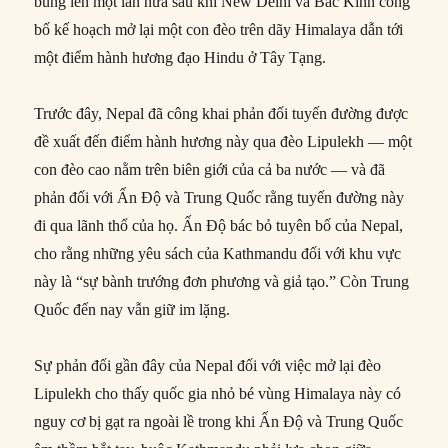
bùng lên một lần nữa sau khi New Delhi và Bắc Kinh công
bố kế hoạch mở lại một con đèo trên dãy Himalaya dẫn tới
một điểm hành hương đạo Hindu ở Tây Tạng.
Trước đây, Nepal đã công khai phản đối tuyến đường được
đề xuất đến điểm hành hương này qua đèo Lipulekh — một
con đèo cao nằm trên biên giới của cả ba nước — và đã
phản đối với Ấn Độ và Trung Quốc rằng tuyến đường này
đi qua lãnh thổ của họ. Ấn Độ bác bỏ tuyên bố của Nepal,
cho rằng những yêu sách của Kathmandu đối với khu vực
này là “sự bành trướng đơn phương và giả tạo.” Còn Trung
Quốc đến nay vẫn giữ im lặng.
Sự phản đối gần đây của Nepal đối với việc mở lại đèo
Lipulekh cho thấy quốc gia nhỏ bé vùng Himalaya này có
nguy cơ bị gạt ra ngoài lề trong khi Ấn Độ và Trung Quốc