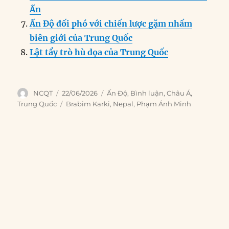
Ấn
Ấn Độ đối phó với chiến lược gặm nhấm
biên giới của Trung Quốc
Lật tẩy trò hù dọa của Trung Quốc
Author
Posted
Categories
NCQT
22/06/2026
Ấn Độ
,
Bình luận
,
Châu Á
,
on
Tags
Trung Quốc
Brabim Karki
,
Nepal
,
Phạm Ánh Minh