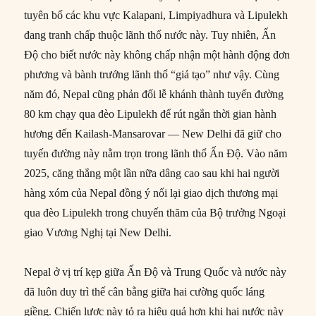
tuyên bố các khu vực Kalapani, Limpiyadhura và Lipulekh
đang tranh chấp thuộc lãnh thổ nước này. Tuy nhiên, Ấn
Độ cho biết nước này không chấp nhận một hành động đơn
phương và bành trướng lãnh thổ “giả tạo” như vậy. Cùng
năm đó, Nepal cũng phản đối lễ khánh thành tuyến đường
80 km chạy qua đèo Lipulekh để rút ngắn thời gian hành
hương đến Kailash-Mansarovar — New Delhi đã giữ cho
tuyến đường này nằm trọn trong lãnh thổ Ấn Độ. Vào năm
2025, căng thẳng một lần nữa dâng cao sau khi hai người
hàng xóm của Nepal đồng ý nối lại giao dịch thương mại
qua đèo Lipulekh trong chuyến thăm của Bộ trưởng Ngoại
giao Vương Nghị tại New Delhi.
Nepal ở vị trí kẹp giữa Ấn Độ và Trung Quốc và nước này
đã luôn duy trì thế cân bằng giữa hai cường quốc láng
giềng. Chiến lược này tỏ ra hiệu quả hơn khi hai nước này