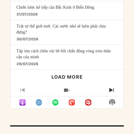
Chiến lược kế tiếp của Bắc Kinh ở Biển Đông
31/07/2026
Trật tự thế giới mới: Các nước nhỏ sẽ luôn phải chịu
đựng?
30/07/2026
Tập tìm cách chôn vùi bê bối chấn động vòng tròn thân
cận của mình
29/07/2026
LOAD MORE
PREVIOUS
SHOW
NEXT
EPISODE
EPISODES
EPISO
Show
LIST
Podcast
Informat