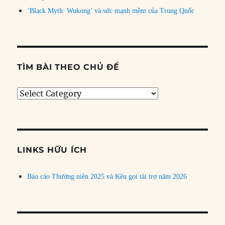
‘Black Myth: Wukong’ và sức mạnh mềm của Trung Quốc
TÌM BÀI THEO CHỦ ĐỀ
Tìm
bài
theo
chủ
đề
LINKS HỮU ÍCH
Báo cáo Thường niên 2025 và Kêu gọi tài trợ năm 2026