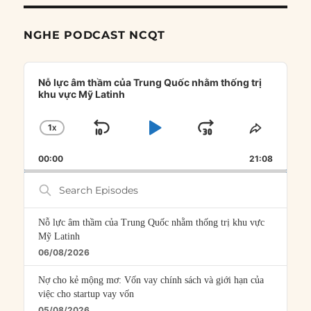
NGHE PODCAST NCQT
Audio
Player
Nỗ lực âm thầm của Trung Quốc nhằm thống trị
khu vực Mỹ Latinh
1
X
SKIP
PLAY
JUMP
CHANGE
SHARE
PLAYBACK
THIS
BACKWARD
PAUSE
FORWARD
00:00
RATE
21:08
EPISOD
Search
Episodes
Nỗ lực âm thầm của Trung Quốc nhằm thống trị khu vực
Mỹ Latinh
06/08/2026
Nợ cho kẻ mộng mơ: Vốn vay chính sách và giới hạn của
việc cho startup vay vốn
05/08/2026