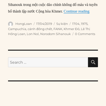
Sihanouk trong một cuộc đảo chính không đổ máu và tuyên
“17/04/197
bố thành lập nước Cộng hòa Khmer.
Continue reading
Author
Posted
Categories
Tags
HongLoan
17/04/2019
Sự kiện
1704
,
1975
,
on
Campuchia
,
cánh đồng chết
,
FANK
,
Khmer Đỏ
,
Lê Thị
Hồng Loan
,
Lon Nol
,
Norodom Sihanouk
0 Comments
SE
Search
for: