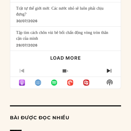
Trật tự thế giới mới: Các nước nhỏ sẽ luôn phải chịu
đựng?
30/07/2026
Tập tìm cách chôn vùi bê bối chấn động vòng tròn thân
cận của mình
29/07/2026
LOAD MORE
PREVIOUS
SHOW
NEXT
EPISODE
EPISODES
EPISO
Show
LIST
Podcast
Informat
BÀI ĐƯỢC ĐỌC NHIỀU