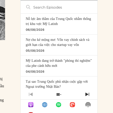
Search
Episodes
Nỗ lực âm thầm của Trung Quốc nhằm thống
trị khu vực Mỹ Latinh
06/08/2026
Nợ cho kẻ mộng mơ: Vốn vay chính sách và
giới hạn của việc cho startup vay vốn
05/08/2026
Mỹ Latinh đang trở thành “phòng thí nghiệm”
của phe cánh hữu mới
04/08/2026
hị
Tại sao Trung Quốc phủ nhận cuộc gặp với
cầu
Ngoại trưởng Nhật Bản?
04/08/2026
PREVIOUS
SHOW
NEXT
ũng
EPISODE
EPISODES
EPISODE
Điểm mù chiến lược của Trump tại Thái Bình
Show
LIST
Dương
Podcast