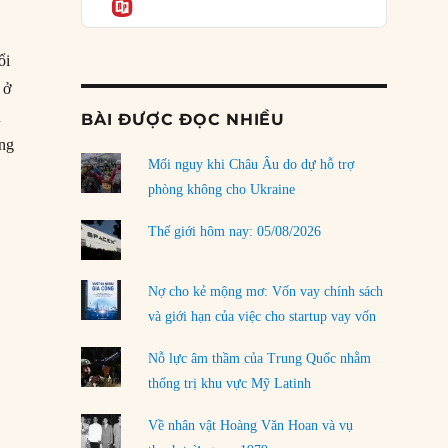
Informatio
03/08/2026
Đặt cược vào thất bại: Các quỹ đầu tư mạo
ổi
hiểm quốc gia và khía cạnh chính trị của vốn
rủi ro
 ở
02/08/2026
ụ
BÀI ĐƯỢC ĐỌC NHIỀU
ợng
Làm thế nào để kết thúc Chiến tranh Iran?
Mối nguy khi Châu Âu do dự hỗ trợ
01/08/2026
ennedy gây tai nạn chết người”
phòng không cho Ukraine
Chiến lược kế tiếp của Bắc Kinh ở Biển Đông
31/07/2026
Thế giới hôm nay: 05/08/2026
Trật tự thế giới mới: Các nước nhỏ sẽ luôn
phải chịu đựng?
Nợ cho kẻ mộng mơ: Vốn vay chính sách
30/07/2026
và giới hạn của việc cho startup vay vốn
Tập tìm cách chôn vùi bê bối chấn động vòng
Nỗ lực âm thầm của Trung Quốc nhằm
tròn thân cận của mình
thống trị khu vực Mỹ Latinh
29/07/2026
Về nhân vật Hoàng Văn Hoan và vụ
LOAD MORE