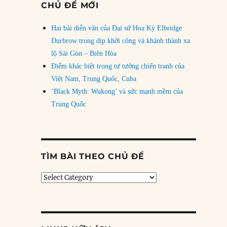
CHỦ ĐỀ MỚI
Hai bài diễn văn của Đại sứ Hoa Kỳ Elbridge
Durbrow trong dịp khởi công và khánh thành xa
lộ Sài Gòn – Biên Hòa
Điểm khác biệt trong tư tưởng chiến tranh của
Việt Nam, Trung Quốc, Cuba
‘Black Myth: Wukong’ và sức mạnh mềm của
Trung Quốc
TÌM BÀI THEO CHỦ ĐỀ
Tìm
bài
theo
chủ
đề