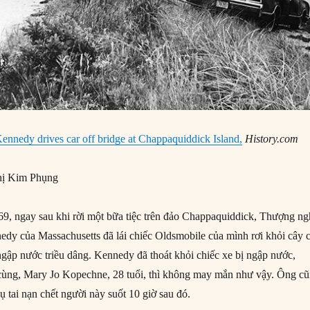
ennedy drives car off bridge at Chappaquiddick Island,
History.com
ị Kim Phụng
, ngay sau khi rời một bữa tiệc trên đảo Chappaquiddick, Thượng ng
dy của Massachusetts đã lái chiếc Oldsmobile của mình rơi khỏi cây 
ngập nước triều dâng. Kennedy đã thoát khỏi chiếc xe bị ngập nước,
cùng, Mary Jo Kopechne, 28 tuổi, thì không may mắn như vậy. Ông c
 tai nạn chết người này suốt 10 giờ sau đó.