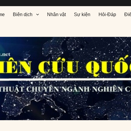
me
Biên dịch
Nhân vật
Sự kiện
Hỏi-Đáp
Đi