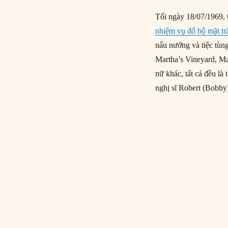
Tối ngày 18/07/1969, 
nhiệm vụ đổ bộ mặt tr
nấu nướng và tiệc tùn
Martha’s Vineyard, Ma
nữ khác, tất cả đều l
nghị sĩ Robert (Bobb