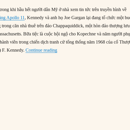
trong khi hầu hết người dân Mỹ ở nhà xem tin tức trên truyền hình về
ăng Apollo 11
, Kennedy và anh họ Joe Gargan lại đang tổ chức một bu
g trong căn nhà thuê trên đảo Chappaquiddick, một hòn đảo thượng lưu
ssachusetts. Bữa tiệc là cuộc hội ngộ cho Kopechne và năm người ph
à thành viên trong chiến dịch tranh cử tổng thống năm 1968 của cố Thư
“18/07/1969: Thượng nghị sĩ Edward K
y) F. Kennedy.
Continue reading