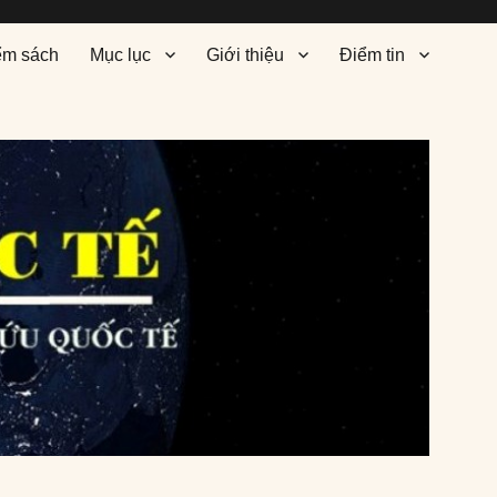
ểm sách
Mục lục
Giới thiệu
Điểm tin