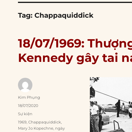
Tag:
Chappaquiddick
18/07/1969: Thượn
Kennedy gây tai n
Author
Kim Phụng
Posted
18/07/2020
on
Categories
Sự kiện
Tags
1969
,
Chappaquiddick
,
Mary Jo Kopechne
,
ngày