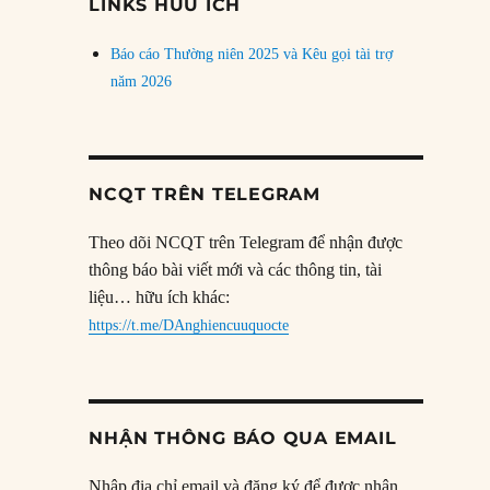
LINKS HỮU ÍCH
Báo cáo Thường niên 2025 và Kêu gọi tài trợ
năm 2026
NCQT TRÊN TELEGRAM
Theo dõi NCQT trên Telegram để nhận được
thông báo bài viết mới và các thông tin, tài
liệu… hữu ích khác:
https://t.me/DAnghiencuuquocte
NHẬN THÔNG BÁO QUA EMAIL
Nhập địa chỉ email và đăng ký để được nhận