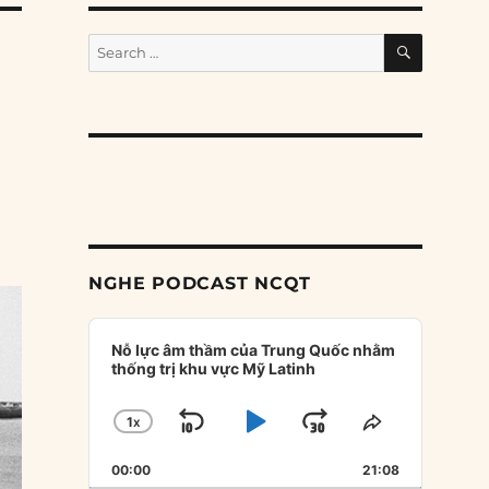
SEARCH
Search
for:
NGHE PODCAST NCQT
Audio
Player
Nỗ lực âm thầm của Trung Quốc nhằm
thống trị khu vực Mỹ Latinh
1
X
SKIP
PLAY
JUMP
CHANGE
SHARE
PLAYBACK
THIS
BACKWARD
PAUSE
FORWARD
00:00
RATE
21:08
EPISODE