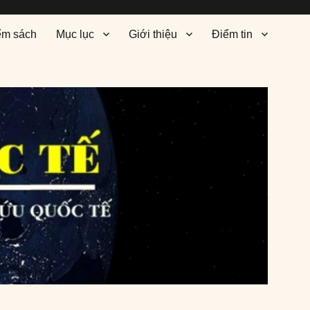
ểm sách
Mục lục
Giới thiệu
Điểm tin