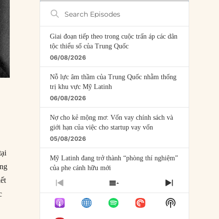
Search
Episodes
Giai đoạn tiếp theo trong cuộc trấn áp các dân
tộc thiểu số của Trung Quốc
06/08/2026
Nỗ lực âm thầm của Trung Quốc nhằm thống
trị khu vực Mỹ Latinh
06/08/2026
Nợ cho kẻ mộng mơ: Vốn vay chính sách và
giới hạn của việc cho startup vay vốn
05/08/2026
tại
Mỹ Latinh đang trở thành “phòng thí nghiệm”
ang
của phe cánh hữu mới
04/08/2026
ết
PREVIOUS
SHOW
NEXT
c
EPISODE
EPISODES
EPISODE
Tại sao Trung Quốc phủ nhận cuộc gặp với
Show
LIST
Ngoại trưởng Nhật Bản?
Podcast