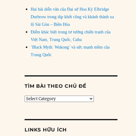
Hai bài diễn văn của Đại sứ Hoa Kỳ Elbridge
Durbrow trong dịp khởi công và khánh thành xa
lộ Sài Gòn – Biên Hòa
Điểm khác biệt trong tư tưởng chiến tranh của
Việt Nam, Trung Quốc, Cuba
‘Black Myth: Wukong’ và sức mạnh mềm của
Trung Quốc
TÌM BÀI THEO CHỦ ĐỀ
Tìm
bài
theo
chủ
đề
LINKS HỮU ÍCH