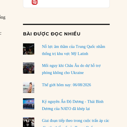
Informatio
04/08/2026
Điểm mù chiến lược của Trump tại Thái Bình
ống
Dương
03/08/2026
c
BÀI ĐƯỢC ĐỌC NHIỀU
Đặt cược vào thất bại: Các quỹ đầu tư mạo
hiểm quốc gia và khía cạnh chính trị của vốn
rủi ro
Nỗ lực âm thầm của Trung Quốc nhằm
ái Charles Manson sát hại năm người”
02/08/2026
thống trị khu vực Mỹ Latinh
Làm thế nào để kết thúc Chiến tranh Iran?
Mối nguy khi Châu Âu do dự hỗ trợ
01/08/2026
phòng không cho Ukraine
Chiến lược kế tiếp của Bắc Kinh ở Biển Đông
Thế giới hôm nay: 06/08/2026
31/07/2026
Trật tự thế giới mới: Các nước nhỏ sẽ luôn
Kỷ nguyên Ấn Độ Dương - Thái Bình
phải chịu đựng?
Dương của NATO đã khép lại
30/07/2026
Giai đoạn tiếp theo trong cuộc trấn áp các
LOAD MORE