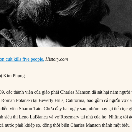
n cult kills five people,
History.com
ị Kim Phụng
, các thành viên của giáo phái Charles Manson đã sát hại năm người 
n Roman Polanski tại Beverly Hills, California, bao gồm cả người vợ đ
diễn viên Sharon Tate. Chưa đầy hai ngày sau, nhóm này lại tiếp tục gi
nh siêu thị Leno LaBianca và vợ Rosemary tại nhà của họ. Những tội á
cả nước phải khiếp sợ, đồng thời biến Charles Manson thành một biểu