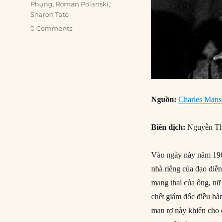
Phụng
,
Roman Polanski
,
Sharon Tate
0 Comments
Nguồn:
Charles Manso
Biên dịch:
Nguyễn Th
Vào ngày này năm 1969
nhà riêng của đạo diễ
mang thai của ông, nữ 
chết giám đốc điều hà
man rợ này khiến cho 