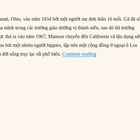
nnati, Ohio, vào năm 1934 bởi một người mẹ đơn thân 16 tuổi. Gã đã s
ủa mình trong các trường giáo dưỡng vị thành niên, sau đó thì trưởng
ược thả ra vào năm 1967, Manson chuyển đến California và tận dụng sứ
thu hút một nhóm người hippies, lập nên một cộng đồng ở ngoại ô Los
“09/08/1969: Giáo ph
 đời sống trụy lạc rất phổ biến.
Continue reading