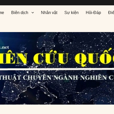
me
Biên dịch
Nhân vật
Sự kiện
Hỏi-Đáp
Đi