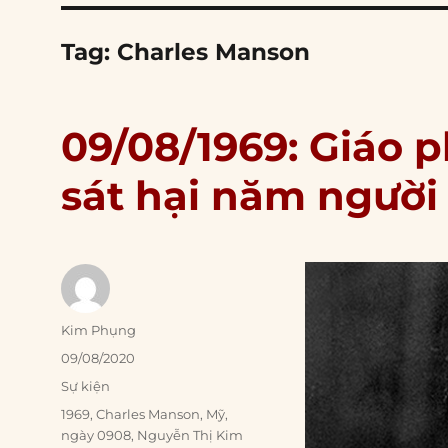
Tag:
Charles Manson
09/08/1969: Giáo 
sát hại năm người
Author
Kim Phụng
Posted
09/08/2020
on
Categories
Sự kiện
Tags
1969
,
Charles Manson
,
Mỹ
,
ngày 0908
,
Nguyễn Thị Kim