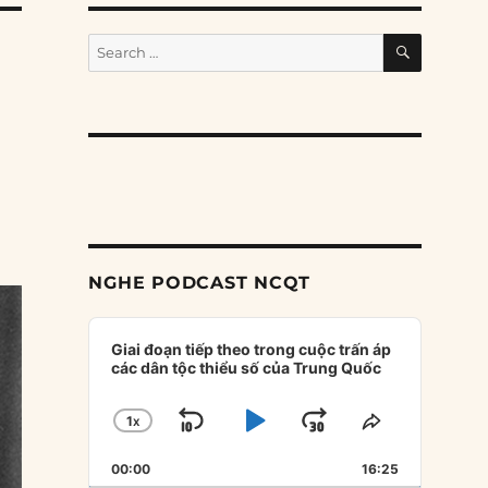
SEARCH
Search
for:
NGHE PODCAST NCQT
Audio
Player
Giai đoạn tiếp theo trong cuộc trấn áp
các dân tộc thiểu số của Trung Quốc
1
X
SKIP
PLAY
JUMP
CHANGE
SHARE
PLAYBACK
THIS
BACKWARD
PAUSE
FORWARD
00:00
RATE
16:25
EPISODE