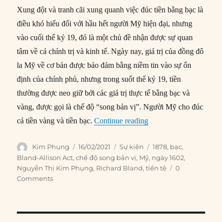
Xung đột và tranh cãi xung quanh việc đúc tiền bằng bạc là
điều khó hiểu đối với hầu hết người Mỹ hiện đại, nhưng
vào cuối thế kỷ 19, đó là một chủ đề nhận được sự quan
tâm về cả chính trị và kinh tế. Ngày nay, giá trị của đồng đô
la Mỹ về cơ bản được bảo đảm bằng niềm tin vào sự ổn
định của chính phủ, nhưng trong suốt thế kỷ 19, tiền
thường được neo giữ bởi các giá trị thực tế bằng bạc và
vàng, được gọi là chế độ “song bản vị”. Người Mỹ cho đúc
“16/02/1878: Mỹ quay l
cả tiền vàng và tiền bạc.
Continue reading
Author
Posted
Categories
Tags
Kim Phụng
16/02/2021
Sự kiện
1878
,
bạc
,
on
Bland-Allison Act
,
chế độ song bản vị
,
Mỹ
,
ngày 1602
,
Nguyễn Thị Kim Phụng
,
Richard Bland
,
tiền tệ
0
Comments