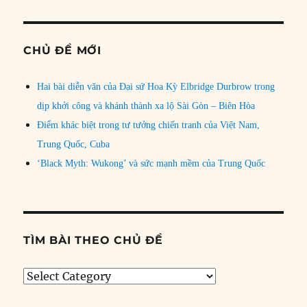
CHỦ ĐỀ MỚI
Hai bài diễn văn của Đại sứ Hoa Kỳ Elbridge Durbrow trong
dịp khởi công và khánh thành xa lộ Sài Gòn – Biên Hòa
Điểm khác biệt trong tư tưởng chiến tranh của Việt Nam,
Trung Quốc, Cuba
‘Black Myth: Wukong’ và sức mạnh mềm của Trung Quốc
TÌM BÀI THEO CHỦ ĐỀ
Tìm
bài