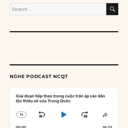
SE
Search
for:
NGHE PODCAST NCQT
Audio
Player
Giai đoạn tiếp theo trong cuộc trấn áp các dân
tộc thiểu số của Trung Quốc
1
X
SKIP
PLAY
JUMP
CHANGE
SHARE
PLAYBACK
THIS
BACKWARD
PAUSE
FORWARD
00:00
16:25