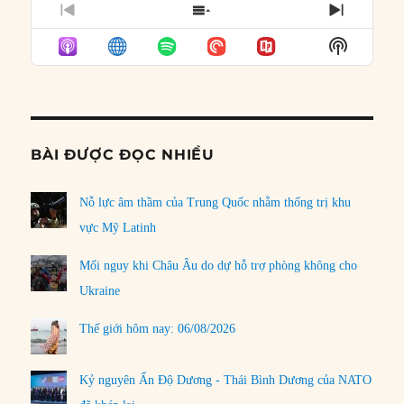
PREVIOUS
SHOW
NEXT
EPISODE
EPISODES
EPISO
Show
LIST
Podcast
Informat
BÀI ĐƯỢC ĐỌC NHIỀU
Nỗ lực âm thầm của Trung Quốc nhằm thống trị khu
vực Mỹ Latinh
Mối nguy khi Châu Âu do dự hỗ trợ phòng không cho
Ukraine
Thế giới hôm nay: 06/08/2026
Kỷ nguyên Ấn Độ Dương - Thái Bình Dương của NATO