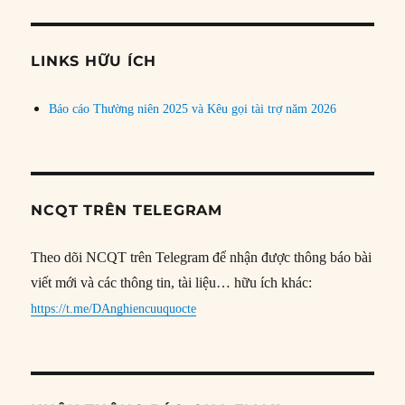
theo
chủ
đề
LINKS HỮU ÍCH
Báo cáo Thường niên 2025 và Kêu gọi tài trợ năm 2026
NCQT TRÊN TELEGRAM
Theo dõi NCQT trên Telegram để nhận được thông báo bài
viết mới và các thông tin, tài liệu… hữu ích khác:
https://t.me/DAnghiencuuquocte