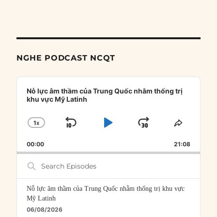
NGHE PODCAST NCQT
Audio
Player
Nỗ lực âm thầm của Trung Quốc nhằm thống trị
khu vực Mỹ Latinh
1
X
SKIP
PLAY
JUMP
CHANGE
SHARE
PLAYBACK
THIS
BACKWARD
PAUSE
FORWARD
00:00
RATE
21:08
EPISOD
Search
Episodes
Nỗ lực âm thầm của Trung Quốc nhằm thống trị khu vực
Mỹ Latinh
06/08/2026