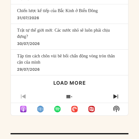
Chiến lược kế tiếp của Bắc Kinh ở Biển Đông
31/07/2026
Trật tự thế giới mới: Các nước nhỏ sẽ luôn phải chịu
đựng?
30/07/2026
Tập tìm cách chôn vùi bê bối chấn động vòng tròn thân
cận của mình
29/07/2026
LOAD MORE
PREVIOUS
SHOW
NEXT
EPISODE
EPISODES
EPISO
Show
LIST
Podcast
Informat