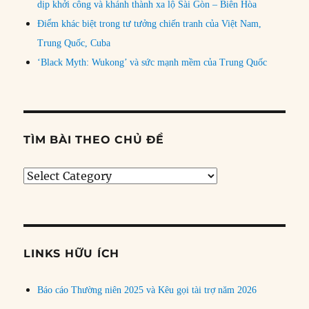
dịp khởi công và khánh thành xa lộ Sài Gòn – Biên Hòa
Điểm khác biệt trong tư tưởng chiến tranh của Việt Nam,
Trung Quốc, Cuba
‘Black Myth: Wukong’ và sức mạnh mềm của Trung Quốc
TÌM BÀI THEO CHỦ ĐỀ
Tìm
bài
theo
chủ
đề
LINKS HỮU ÍCH
Báo cáo Thường niên 2025 và Kêu gọi tài trợ năm 2026