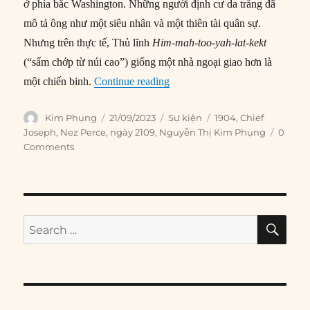
ở phía bắc Washington. Những người định cư da trắng đã
mô tả ông như một siêu nhân và một thiên tài quân sự.
Nhưng trên thực tế, Thủ lĩnh
Him-mah-too-yah-lat-kekt
(“sấm chớp từ núi cao”) giống một nhà ngoại giao hơn là
“21/09/1904: Tù trưởng Joseph
một chiến binh.
Continue reading
Author
Posted
Categories
Tags
Kim Phụng
21/09/2023
Sự kiện
1904
,
Chief
on
Joseph
,
Nez Perce
,
ngày 2109
,
Nguyễn Thị Kim Phụng
0
Comments
SE
Search
for: