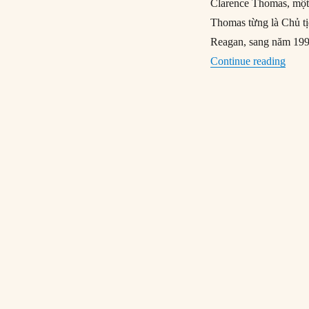
Clarence Thomas, một 
Thomas từng là Chủ t
Reagan, sang năm 199
“15/1
Continue reading