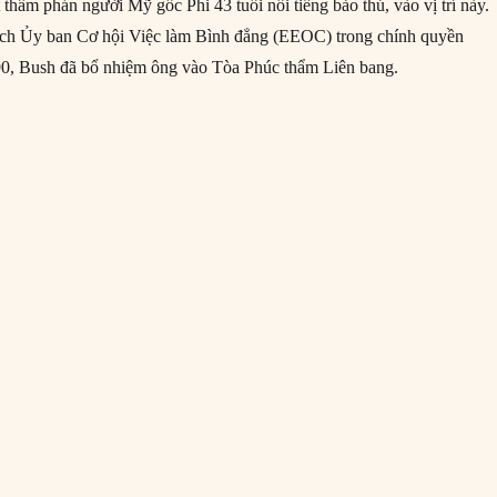
thẩm phán người Mỹ gốc Phi 43 tuổi nổi tiếng bảo thủ, vào vị trí này.
ịch Ủy ban Cơ hội Việc làm Bình đẳng (EEOC) trong chính quyền
0, Bush đã bổ nhiệm ông vào Tòa Phúc thẩm Liên bang.
0/1991: Clarence Thomas trở thành Thẩm phán Tối cao Pháp viện”