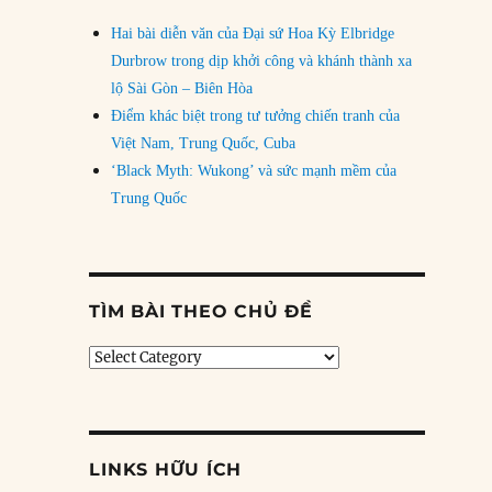
Hai bài diễn văn của Đại sứ Hoa Kỳ Elbridge
Durbrow trong dịp khởi công và khánh thành xa
lộ Sài Gòn – Biên Hòa
Điểm khác biệt trong tư tưởng chiến tranh của
Việt Nam, Trung Quốc, Cuba
‘Black Myth: Wukong’ và sức mạnh mềm của
Trung Quốc
TÌM BÀI THEO CHỦ ĐỀ
Tìm
bài
theo
chủ
đề
LINKS HỮU ÍCH