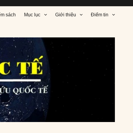
ểm sách
Mục lục
Giới thiệu
Điểm tin