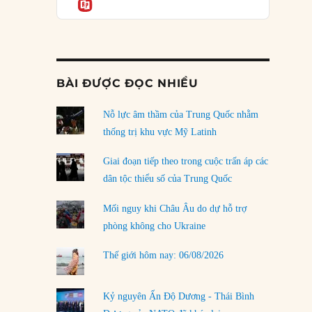
Informatio
04/08/2026
Điểm mù chiến lược của Trump tại Thái Bình
Dương
03/08/2026
BÀI ĐƯỢC ĐỌC NHIỀU
Đặt cược vào thất bại: Các quỹ đầu tư mạo
hiểm quốc gia và khía cạnh chính trị của vốn
rủi ro
Nỗ lực âm thầm của Trung Quốc nhằm
02/08/2026
thống trị khu vực Mỹ Latinh
Làm thế nào để kết thúc Chiến tranh Iran?
Giai đoạn tiếp theo trong cuộc trấn áp các
01/08/2026
dân tộc thiểu số của Trung Quốc
Chiến lược kế tiếp của Bắc Kinh ở Biển Đông
Mối nguy khi Châu Âu do dự hỗ trợ
31/07/2026
phòng không cho Ukraine
Trật tự thế giới mới: Các nước nhỏ sẽ luôn
Thế giới hôm nay: 06/08/2026
phải chịu đựng?
30/07/2026
Kỷ nguyên Ấn Độ Dương - Thái Bình
LOAD MORE