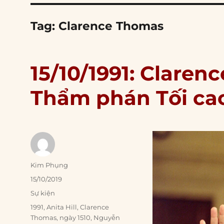
Tag:
Clarence Thomas
15/10/1991: Claren
Thẩm phán Tối ca
Author
Kim Phụng
Posted
15/10/2019
on
Categories
Sự kiện
Tags
1991
,
Anita Hill
,
Clarence
Thomas
,
ngày 1510
,
Nguyễn