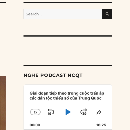
SEARCH
Search
for:
NGHE PODCAST NCQT
Audio
Player
Giai đoạn tiếp theo trong cuộc trấn áp
các dân tộc thiểu số của Trung Quốc
1
X
SKIP
PLAY
JUMP
CHANGE
SHARE
PLAYBACK
THIS
BACKWARD
PAUSE
FORWARD
00:00
RATE
16:25
EPISODE