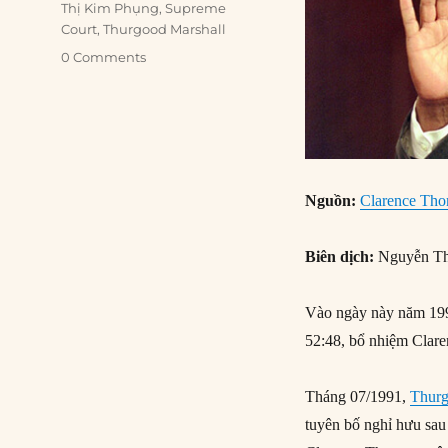
Thị Kim Phụng
,
Supreme
Court
,
Thurgood Marshall
0 Comments
Nguồn:
Clarence Tho
Biên dịch:
Nguyễn Th
Vào ngày này năm 1991
52:48, bổ nhiệm Clare
Tháng 07/1991,
Thurg
tuyên bố nghỉ hưu sa