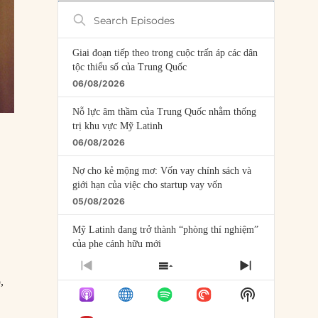
Search
Episodes
Giai đoạn tiếp theo trong cuộc trấn áp các dân
tộc thiểu số của Trung Quốc
06/08/2026
Nỗ lực âm thầm của Trung Quốc nhằm thống
trị khu vực Mỹ Latinh
06/08/2026
Nợ cho kẻ mộng mơ: Vốn vay chính sách và
giới hạn của việc cho startup vay vốn
05/08/2026
Mỹ Latinh đang trở thành “phòng thí nghiệm”
của phe cánh hữu mới
04/08/2026
PREVIOUS
SHOW
NEXT
,
EPISODE
EPISODES
EPISODE
Tại sao Trung Quốc phủ nhận cuộc gặp với
Show
LIST
Ngoại trưởng Nhật Bản?
Podcast