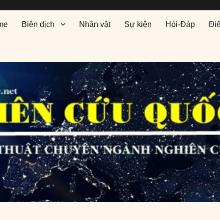
me
Biên dịch
Nhân vật
Sự kiện
Hỏi-Đáp
Đi