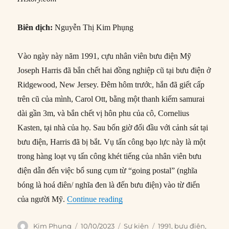
Biên dịch:
Nguyễn Thị Kim Phụng
Vào ngày này năm 1991, cựu nhân viên bưu điện Mỹ
Joseph Harris đã bắn chết hai đồng nghiệp cũ tại bưu điện ở
Ridgewood, New Jersey. Đêm hôm trước, hắn đã giết cấp
trên cũ của mình, Carol Ott, bằng một thanh kiếm samurai
dài gần 3m, và bắn chết vị hôn phu của cô, Cornelius
Kasten, tại nhà của họ. Sau bốn giờ đối đầu với cảnh sát tại
bưu điện, Harris đã bị bắt. Vụ tấn công bạo lực này là một
trong hàng loạt vụ tấn công khét tiếng của nhân viên bưu
điện dẫn đến việc bổ sung cụm từ “going postal” (nghĩa
bóng là hoá điên/ nghĩa đen là đến bưu điện) vào từ điển
“10/10/1991: Cựu nhân viên bưu 
của người Mỹ.
Continue reading
Author
Posted
Categories
Tags
Kim Phụng
10/10/2023
Sự kiện
1991
,
bưu điện
,