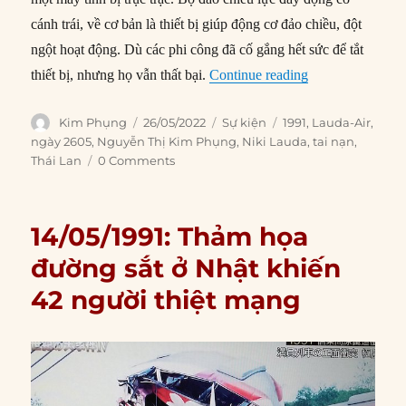
cánh trái, về cơ bản là thiết bị giúp động cơ đảo chiều, đột
ngột hoạt động. Dù các phi công đã cố gắng hết sức để tắt
“26/05/1991: Má
thiết bị, nhưng họ vẫn thất bại.
Continue reading
Author
Posted
Categories
Tags
Kim Phụng
26/05/2022
Sự kiện
1991
,
Lauda-Air
,
on
ngày 2605
,
Nguyễn Thị Kim Phụng
,
Niki Lauda
,
tai nạn
,
Thái Lan
0 Comments
14/05/1991: Thảm họa
đường sắt ở Nhật khiến
42 người thiệt mạng