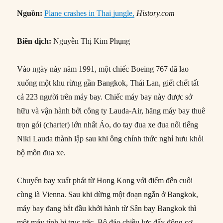
Nguồn:
Plane crashes in Thai jungle,
History.com
Biên dịch:
Nguyễn Thị Kim Phụng
Vào ngày này năm 1991, một chiếc Boeing 767 đã lao
xuống một khu rừng gần Bangkok, Thái Lan, giết chết tất
cả 223 người trên máy bay. Chiếc máy bay này được sở
hữu và vận hành bởi công ty Lauda-Air, hãng máy bay thuê
trọn gói (charter) lớn nhất Áo, do tay đua xe đua nổi tiếng
Niki Lauda thành lập sau khi ông chính thức nghỉ hưu khỏi
bộ môn đua xe.
Chuyến bay xuất phát từ Hong Kong với điểm đến cuối
cùng là Vienna. Sau khi dừng một đoạn ngắn ở Bangkok,
máy bay đang bắt đầu khởi hành từ Sân bay Bangkok thì
một máy tính bị trục trặc. Bộ đảo chiều lực đẩy động cơ