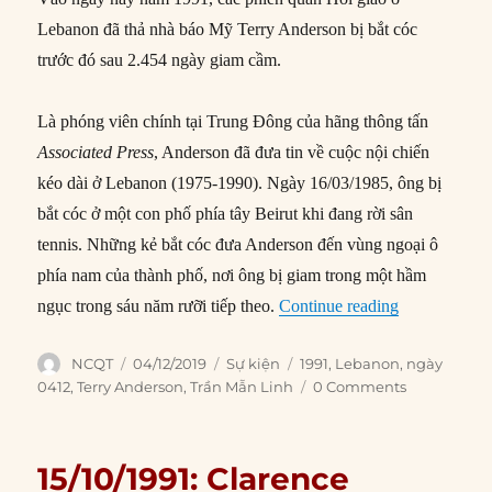
Lebanon đã thả nhà báo Mỹ Terry Anderson bị bắt cóc
trước đó sau 2.454 ngày giam cầm.
Là phóng viên chính tại Trung Đông của hãng thông tấn
Associated Press
, Anderson đã đưa tin về cuộc nội chiến
kéo dài ở Lebanon (1975-1990). Ngày 16/03/1985, ông bị
bắt cóc ở một con phố phía tây Beirut khi đang rời sân
tennis. Những kẻ bắt cóc đưa Anderson đến vùng ngoại ô
phía nam của thành phố, nơi ông bị giam trong một hầm
“04/12/1991:
ngục trong sáu năm rưỡi tiếp theo.
Continue reading
Author
Posted
Categories
Tags
NCQT
04/12/2019
Sự kiện
1991
,
Lebanon
,
ngày
on
0412
,
Terry Anderson
,
Trần Mẫn Linh
0 Comments
15/10/1991: Clarence