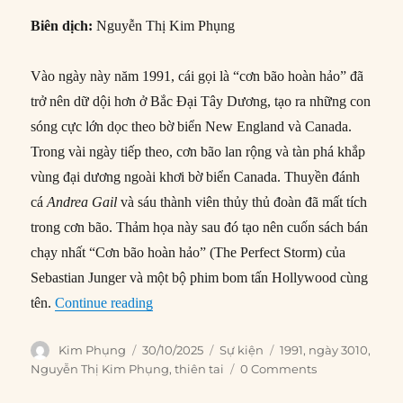
Biên dịch:
Nguyễn Thị Kim Phụng
Vào ngày này năm 1991, cái gọi là “cơn bão hoàn hảo” đã
trở nên dữ dội hơn ở Bắc Đại Tây Dương, tạo ra những con
sóng cực lớn dọc theo bờ biển New England và Canada.
Trong vài ngày tiếp theo, cơn bão lan rộng và tàn phá khắp
vùng đại dương ngoài khơi bờ biển Canada. Thuyền đánh
cá
Andrea Gail
và sáu thành viên thủy thủ đoàn đã mất tích
trong cơn bão. Thảm họa này sau đó tạo nên cuốn sách bán
chạy nhất “Cơn bão hoàn hảo” (The Perfect Storm) của
Sebastian Junger và một bộ phim bom tấn Hollywood cùng
“30/10/1991: Cơn bão “hoàn hảo” trở nên 
tên.
Continue reading
Author
Posted
Categories
Tags
Kim Phụng
30/10/2025
Sự kiện
1991
,
ngày 3010
,
on
Nguyễn Thị Kim Phụng
,
thiên tai
0 Comments