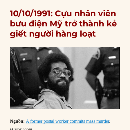
10/10/1991: Cựu nhân viên
bưu điện Mỹ trở thành kẻ
giết người hàng loạt
Nguồn:
A former postal worker commits mass murder
,
History.com