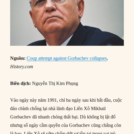
Nguồn:
Coup attempt against Gorbachev collapses
,
History.com
Biên dịch:
Nguyễn Thị Kim Phụng
Vào ngày này năm 1991, chỉ ba ngày sau khi bắt đầu, cuộc
đảo chính chống lại nhà lãnh đạo Liên Xô Mikhail
Gorbachev đã nhanh chóng thất bại. Dù không bị lật đổ
nhưng số ngày cầm quyền của Gorbachev cũng chẳng còn
là bao. Liên Xô sẽ sớm chấm dứt sự tồn tại trong vai trò