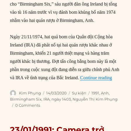
cho “Birmingham Six,” sáu người đàn ông Ireland bị tống
vào tù 16 năm trước vì vụ đánh bom khủng bố năm 1974
nhắm vào hai quán rượu ở Birmingham, Anh.
Ngày 21/11/1974, hai quả bom của Quân đội Cộng hòa
Ireland (IRA) đã phát nổ tại hai quán rượu khác nhau ở
Birmingham, khiến 21 người thiệt mạng và hàng trăm
người khác bị thương. Đợt tấn công bằng bom này là một
phần trong cuộc xung đột đang diễn ra giữa chính phủ Anh
“14/03/19
và IRA về tình trạng của Bắc Ireland.
Continue reading
Author
Posted
Categories
Tags
Kim Phụng
14/03/2020
Sự kiện
1991
,
Anh
,
on
Birmingham Six
,
IRA
,
ngày 1403
,
Nguyễn Thị Kim Phụng
0 Comments
23/01/1991: Camera trở