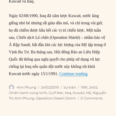
Kuwait và Iraq.
Ngày 02/08/1990, Iraq đã xâm lược Kuwait, nước láng
giềng nhỏ bé nhưng rất giàu dầu mỏ, và chỉ trong vài giờ,
họ đã chiếm được hầu hết các vị trí chiến lược. Một tuần
sau,
Chiến dịch Lá chắn
(Operation Shield) – nhằm bảo vệ
Ả Rập Saudi, bắt đầu khi các lực lượng của Mỹ tập trung ở
Vịnh Ba Tư. Ba tháng sau, Hội đồng Bảo an Liên Hiệp
Quốc đã thông qua nghị quyết cho phép sử dụng vũ lực
chống lại Iraq nếu quân đội nước này không rút khỏi
“24/02/1991: Bộ b
Kuwait trước ngày 15/1/1991.
Continue reading
Author
Posted
Categories
Tags
Kim Phụng
24/02/2019
Sự kiện
1991
,
2402
,
on
Chiến tranh vùng Vịnh
,
Gulf War
,
Iraq
,
Kuwait
,
Mỹ
,
Nguyễn
Thị Kim Phụng
,
Operation Desert Storm
0 Comments