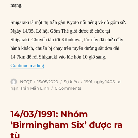
mạng.
Shigaraki là một thị trấn gần Kyoto nổi tiếng về đồ gốm sứ.
Ngày 14/05, Lễ hội Gốm Thế giới được tổ chức tại
Shigaraki. Chuyến tàu tới Kibukawa, lúc này đã chứa đầy
hành khách, chuẩn bị chạy trên tuyến đường sắt đơn dài
14,7km để rời Shigaraki vào lúc hơn 10 giờ sáng.
“14/05/1991: Thảm họa đường sắt ở Nhật khiến 
Continue reading
Author
Posted
Categories
Tags
NCQT
15/05/2020
Sự kiện
1991
,
ngày 1405
,
tai
on
nạn
,
Trần Mẫn Linh
0 Comments
14/03/1991: Nhóm
‘Birmingham Six’ được ra
tù