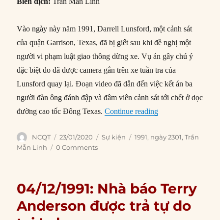
Biên dịch:
Trần Mẫn Linh
Vào ngày này năm 1991, Darrell Lunsford, một cảnh sát
của quận Garrison, Texas, đã bị giết sau khi đề nghị một
người vi phạm luật giao thông dừng xe. Vụ án gây chú ý
đặc biệt do đã được camera gắn trên xe tuần tra của
Lunsford quay lại. Đoạn video đã dẫn đến việc kết án ba
người đàn ông đánh đập và đâm viên cảnh sát tới chết ở dọc
“23/01/1991: Camera
đường cao tốc Đông Texas.
Continue reading
Author
Posted
Categories
Tags
NCQT
23/01/2020
Sự kiện
1991
,
ngày 2301
,
Trần
on
Mẫn Linh
0 Comments
04/12/1991: Nhà báo Terry
Anderson được trả tự do