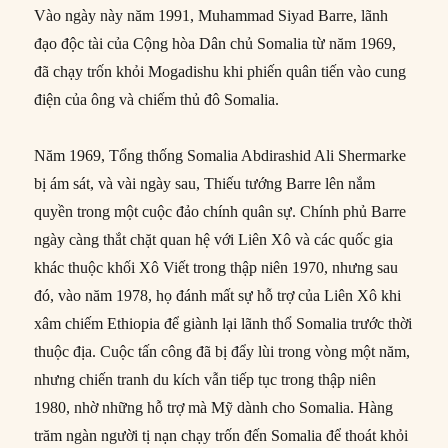
Vào ngày này năm 1991, Muhammad Siyad Barre, lãnh
đạo độc tài của Cộng hòa Dân chủ Somalia từ năm 1969,
đã chạy trốn khỏi Mogadishu khi phiến quân tiến vào cung
điện của ông và chiếm thủ đô Somalia.
Năm 1969, Tổng thống Somalia Abdirashid Ali Shermarke
bị ám sát, và vài ngày sau, Thiếu tướng Barre lên nắm
quyền trong một cuộc đảo chính quân sự. Chính phủ Barre
ngày càng thắt chặt quan hệ với Liên Xô và các quốc gia
khác thuộc khối Xô Viết trong thập niên 1970, nhưng sau
đó, vào năm 1978, họ đánh mất sự hỗ trợ của Liên Xô khi
xâm chiếm Ethiopia để giành lại lãnh thổ Somalia trước thời
thuộc địa. Cuộc tấn công đã bị đẩy lùi trong vòng một năm,
nhưng chiến tranh du kích vẫn tiếp tục trong thập niên
1980, nhờ những hỗ trợ mà Mỹ dành cho Somalia. Hàng
trăm ngàn người tị nạn chạy trốn đến Somalia để thoát khỏi