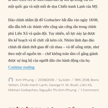
một quốc gia và một mối đe dọa Chiến tranh Lạnh của Mỹ.
Đảo chính nhằm lật đổ Gorbachev bắt đầu vào ngày 18/08,
dẫn đầu bởi các thành viên cộng sản cứng rắn trong chính
phủ Liên Xô và quân đội. Tuy nhiên, nỗ lực này lại được
lên kế hoạch và tổ chức rất kém cỏi. Nhóm lãnh đạo đảo
chính đã dành thời gian để cãi nhau – và để uống rượu, như
theo một số nguồn tin – chứ không toàn tâm cố gắng giành
được sự ủng hộ của người dân cho hành động của họ.
“21/08/1991: Đảo chính chống Gorbachev thất 
Continue reading
Author
Posted
Categories
Tags
Kim Phụng
21/08/2018
Sự kiện
1991
,
2108
,
Boris
on
Yeltsin
,
Chiến tranh Lạnh
,
George H. W. Bush
,
Liên Xô
,
Mikhail Gorbachev
,
Nguyễn Thị Kim Phụng
1 Comment