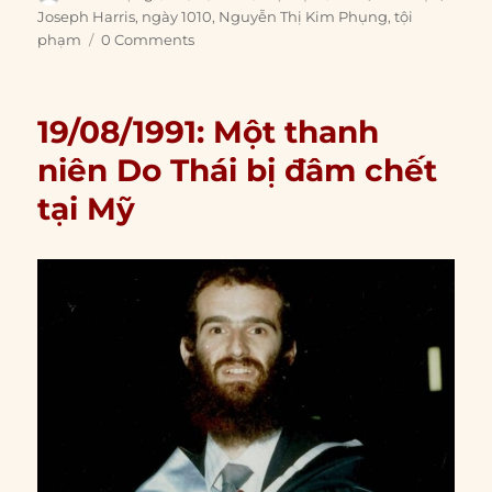
on
Joseph Harris
,
ngày 1010
,
Nguyễn Thị Kim Phụng
,
tội
phạm
0 Comments
19/08/1991: Một thanh
niên Do Thái bị đâm chết
tại Mỹ