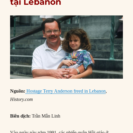
tại Lebanon
Nguồn:
Hostage Terry Anderson freed in Lebanon
,
History.com
Biên dịch:
Trần Mẫn Linh
Vào ngày này năm 1991, các phiến quân Hồi giáo ở