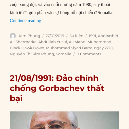
cuộc xung đột, và vào cuối những năm 1980, suy thoái
kinh tế đã góp phần vào sự bùng nổ nội chiến ở Somalia.
“27/01/1991: Nhà độc tài chạy trốn khỏi Somali
Continue reading
Author
Posted
Categories
Tags
Kim Phụng
27/01/2019
Sự kiện
1991
,
Abdirashid
on
Ali Shermarke
,
Abdullah Yusuf
,
Ali Mahdi Muhammad
,
Black Hawk Down
,
Muhammad Siyad Barre
,
ngày 2701
,
Nguyễn Thị Kim Phụng
,
Somalia
0 Comments
21/08/1991: Đảo chính
chống Gorbachev thất
bại