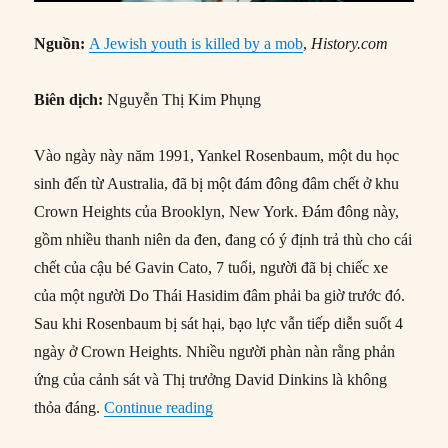
Nguồn:
A Jewish youth is killed by a mob
,
History.com
Biên dịch:
Nguyễn Thị Kim Phụng
Vào ngày này năm 1991, Yankel Rosenbaum, một du học
sinh đến từ Australia, đã bị một đám đông đâm chết ở khu
Crown Heights của Brooklyn, New York. Đám đông này,
gồm nhiều thanh niên da đen, đang có ý định trả thù cho cái
chết của cậu bé Gavin Cato, 7 tuổi, người đã bị chiếc xe
của một người Do Thái Hasidim đâm phải ba giờ trước đó.
Sau khi Rosenbaum bị sát hại, bạo lực vẫn tiếp diễn suốt 4
ngày ở Crown Heights. Nhiều người phàn nàn rằng phản
ứng của cảnh sát và Thị trưởng David Dinkins là không
“19/08/1991: Một thanh niên Do Thái
thỏa đáng.
Continue reading