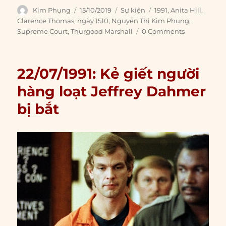
Author
Posted
Categories
Tags
Kim Phụng
15/10/2019
Sự kiện
1991
,
Anita Hill
,
on
Clarence Thomas
,
ngày 1510
,
Nguyễn Thị Kim Phụng
,
Supreme Court
,
Thurgood Marshall
0 Comments
22/07/1991: Kẻ giết người
hàng loạt Jeffrey Dahmer
bị bắt