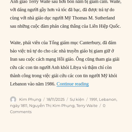
Anh giáo Terry Waite sau hơn bốn năm bị giam cầm. Waite,
với dáng người gầy hơn và tóc đã bạc, đã được trả tự do
cùng với nhà giáo dục người Mỹ Thomas M. Sutherland
sau những cuộc đàm phán căng thẳng của Liên Hiệp Quốc.
Waite, phái viên của Tổng giám mục Canterbury, đã đảm
bảo việc trả tự do cho các nhà truyền giáo bị giam giữ ở
Iran sau cuộc cách mạng Hồi giáo. Ông cũng tham gia giải
cứu các con tin người Anh khỏi Libya và thậm chí còn
thành công trong việc giải cứu các con tin người Mỹ khỏi
“18/11/1991: Terry Wai
Lebanon vào năm 1986.
Continue reading
Author
Posted
Categories
Tags
Kim Phụng
18/11/2025
Sự kiện
1991
,
Lebanon
,
on
ngày 1811
,
Nguyễn Thị Kim Phụng
,
Terry Waite
0
Comments