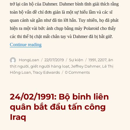
trở lại căn hộ của Dahmer. Dahmer bình tĩnh giải thích rằng
toàn bộ vấn đề chỉ đơn giản là một sự hiểu lầm và các sĩ
quan cảnh sát gần như đã tin lời hắn. Tuy nhiên, họ đã phát
hiện ra một vài bức ảnh chụp bằng máy Polaroid cho thấy
các thi thể bị chặt mất chân tay và Dahmer đã bị bắt giữ.
“22/07/1991: Kẻ giết người hàng loạt Jeffrey D
Continue reading
Author
Posted
Categories
Tags
HongLoan
22/07/2019
Sự kiện
1991
,
2207
,
ăn
on
thịt người
,
giết người hàng loạt
,
Jeffrey Dahmer
,
Lê Thị
Hồng Loan
,
Tracy Edwards
0 Comments
24/02/1991: Bộ binh liên
quân bắt đầu tấn công
Iraq