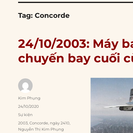
Tag:
Concorde
24/10/2003: Máy b
chuyến bay cuối 
Author
Kim Phụng
Posted
24/10/2020
on
Categories
Sự kiện
Tags
2003
,
Concorde
,
ngày 2410
,
Nguyễn Thị Kim Phụng