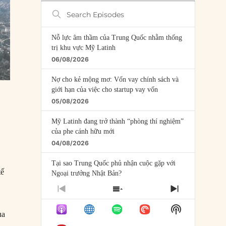
Search
Episodes
Nỗ lực âm thầm của Trung Quốc nhằm thống
trị khu vực Mỹ Latinh
06/08/2026
Nợ cho kẻ mộng mơ: Vốn vay chính sách và
giới hạn của việc cho startup vay vốn
05/08/2026
Mỹ Latinh đang trở thành “phòng thí nghiệm”
của phe cánh hữu mới
04/08/2026
Tại sao Trung Quốc phủ nhận cuộc gặp với
tế
Ngoại trưởng Nhật Bản?
04/08/2026
PREVIOUS
SHOW
NEXT
EPISODE
EPISODES
EPISODE
Điểm mù chiến lược của Trump tại Thái Bình
Show
LIST
ua
Dương
Podcast