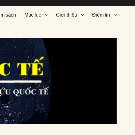
ểm sách
Mục lục
Giới thiệu
Điểm tin