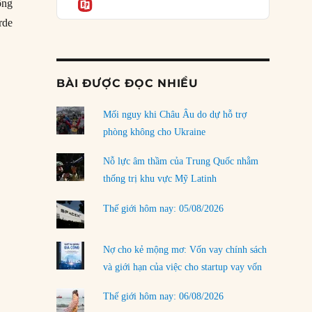
Informatio
03/08/2026
ông
rde
Đặt cược vào thất bại: Các quỹ đầu tư mạo
huyến bay cuối cùng”
hiểm quốc gia và khía cạnh chính trị của vốn
rủi ro
02/08/2026
BÀI ĐƯỢC ĐỌC NHIỀU
Làm thế nào để kết thúc Chiến tranh Iran?
Mối nguy khi Châu Âu do dự hỗ trợ
01/08/2026
phòng không cho Ukraine
Chiến lược kế tiếp của Bắc Kinh ở Biển Đông
31/07/2026
Nỗ lực âm thầm của Trung Quốc nhằm
thống trị khu vực Mỹ Latinh
Trật tự thế giới mới: Các nước nhỏ sẽ luôn
phải chịu đựng?
Thế giới hôm nay: 05/08/2026
30/07/2026
Tập tìm cách chôn vùi bê bối chấn động vòng
Nợ cho kẻ mộng mơ: Vốn vay chính sách
tròn thân cận của mình
và giới hạn của việc cho startup vay vốn
29/07/2026
Thế giới hôm nay: 06/08/2026
LOAD MORE