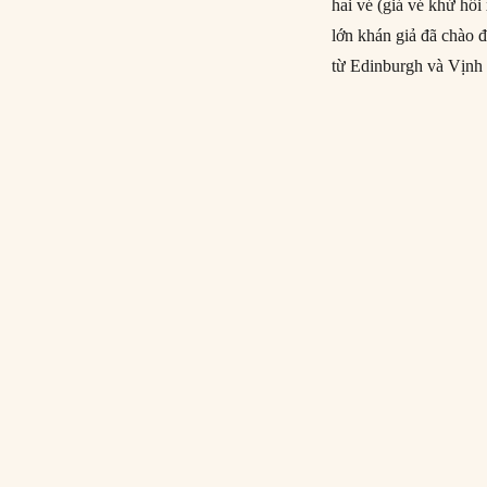
hai vé (giá vé khứ hồ
lớn khán giả đã chào 
từ Edinburgh và Vịnh