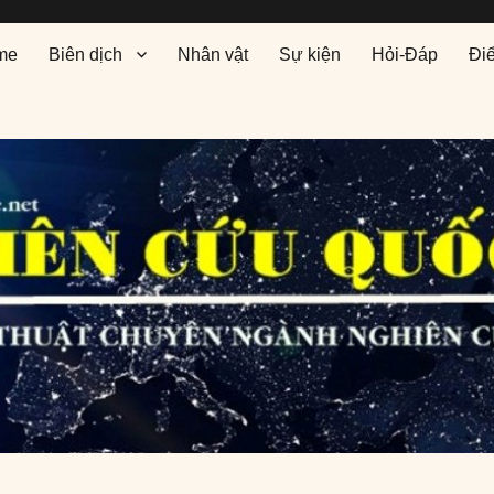
me
Biên dịch
Nhân vật
Sự kiện
Hỏi-Đáp
Đi