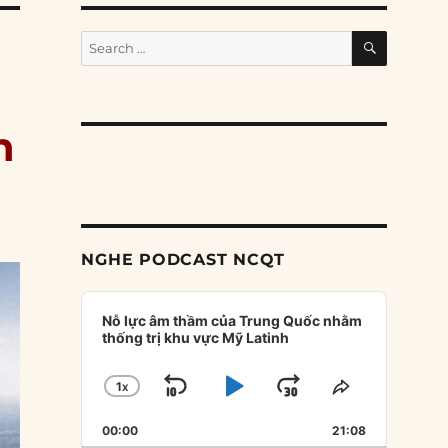
SEARCH
Search
for:
n
NGHE PODCAST NCQT
Audio
Player
Nỗ lực âm thầm của Trung Quốc nhằm
thống trị khu vực Mỹ Latinh
1
X
SKIP
PLAY
JUMP
CHANGE
SHARE
PLAYBACK
THIS
BACKWARD
PAUSE
FORWARD
00:00
RATE
21:08
EPISODE