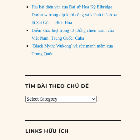
Hai bài diễn văn của Đại sứ Hoa Kỳ Elbridge
Durbrow trong dịp khởi công và khánh thành xa
lộ Sài Gòn – Biên Hòa
Điểm khác biệt trong tư tưởng chiến tranh của
Việt Nam, Trung Quốc, Cuba
‘Black Myth: Wukong’ và sức mạnh mềm của
Trung Quốc
TÌM BÀI THEO CHỦ ĐỀ
Tìm
bài
theo
chủ
đề
LINKS HỮU ÍCH