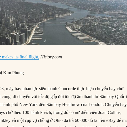
makes its final flight,
History.com
ị Kim Phụng
3, máy bay phản lực siêu thanh Concorde thực hiện chuyến bay chở
 cùng, di chuyển với tốc độ gấp đôi tốc độ âm thanh từ Sân bay Quốc 
 Thành phố New York đến Sân bay Heathrow của London. Chuyến bay
ays chở theo 100 hành khách, trong đó có nữ diễn viên Joan Collins,
inkley và một cặp vợ chồng ở Ohio đã trả 60.000 đô la trên eBay để m