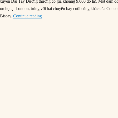
i xuyên Đại Tây Dương thường có giá khoảng 9.000 đô la). Một đám đ
đón họ tại London, trùng với hai chuyến bay cuối cùng khác của Conco
“24/10/2003: Máy bay Concorde thực hiện c
 Biscay.
Continue reading