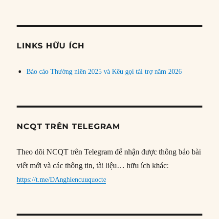
bài
theo
chủ
đề
LINKS HỮU ÍCH
Báo cáo Thường niên 2025 và Kêu gọi tài trợ năm 2026
NCQT TRÊN TELEGRAM
Theo dõi NCQT trên Telegram để nhận được thông báo bài
viết mới và các thông tin, tài liệu… hữu ích khác:
https://t.me/DAnghiencuuquocte