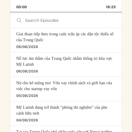
PLAYBACK
THIS
BACKWARD
PAUSE
FORWARD
00:00
RATE
16:25
EPISOD
Search
Episodes
Giai đoạn tiếp theo trong cuộc trấn áp các dân tộc thiểu số
của Trung Quốc
06/08/2026
Nỗ lực âm thầm của Trung Quốc nhằm thống trị khu vực
Mỹ Latinh
06/08/2026
Nợ cho kẻ mộng mơ: Vốn vay chính sách và giới hạn của
việc cho startup vay vốn
05/08/2026
Mỹ Latinh đang trở thành “phòng thí nghiệm” của phe
cánh hữu mới
04/08/2026
Tại sao Trung Quốc phủ nhận cuộc gặp với Ngoại trưởng