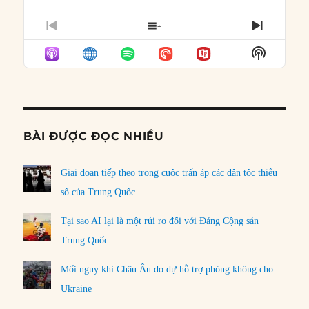
PREVIOUS
SHOW
NEXT
EPISODE
EPISODES
EPISO
Show
LIST
Podcast
Informat
BÀI ĐƯỢC ĐỌC NHIỀU
Giai đoạn tiếp theo trong cuộc trấn áp các dân tộc thiểu
số của Trung Quốc
Tại sao AI lại là một rủi ro đối với Đảng Cộng sản
Trung Quốc
Mối nguy khi Châu Âu do dự hỗ trợ phòng không cho
Ukraine