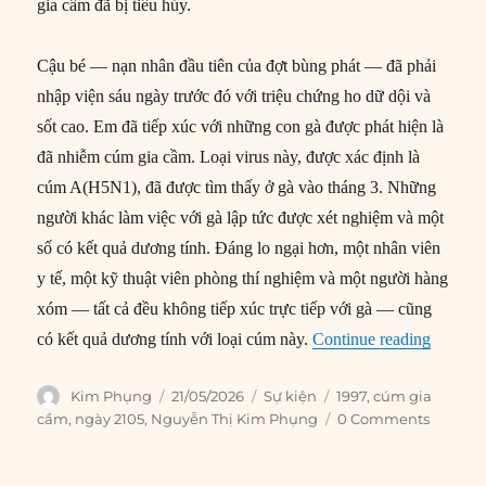
gia cầm đã bị tiêu hủy.
Cậu bé — nạn nhân đầu tiên của đợt bùng phát — đã phải
nhập viện sáu ngày trước đó với triệu chứng ho dữ dội và
sốt cao. Em đã tiếp xúc với những con gà được phát hiện là
đã nhiễm cúm gia cầm. Loại virus này, được xác định là
cúm A(H5N1), đã được tìm thấy ở gà vào tháng 3. Những
người khác làm việc với gà lập tức được xét nghiệm và một
số có kết quả dương tính. Đáng lo ngại hơn, một nhân viên
y tế, một kỹ thuật viên phòng thí nghiệm và một người hàng
xóm — tất cả đều không tiếp xúc trực tiếp với gà — cũng
“21/05/
có kết quả dương tính với loại cúm này.
Continue reading
Author
Posted
Categories
Tags
Kim Phụng
21/05/2026
Sự kiện
1997
,
cúm gia
on
cầm
,
ngày 2105
,
Nguyễn Thị Kim Phụng
0 Comments