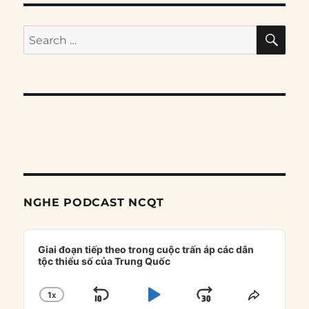
SE
Search
for:
NGHE PODCAST NCQT
Audio
Player
Giai đoạn tiếp theo trong cuộc trấn áp các dân
tộc thiểu số của Trung Quốc
1
X
SKIP
PLAY
JUMP
CHANGE
SHARE