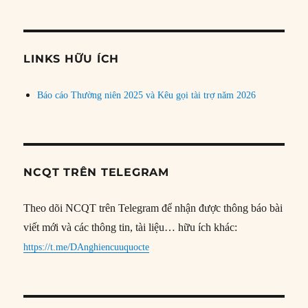
theo
chủ
đề
LINKS HỮU ÍCH
Báo cáo Thường niên 2025 và Kêu gọi tài trợ năm 2026
NCQT TRÊN TELEGRAM
Theo dõi NCQT trên Telegram để nhận được thông báo bài
viết mới và các thông tin, tài liệu… hữu ích khác:
https://t.me/DAnghiencuuquocte