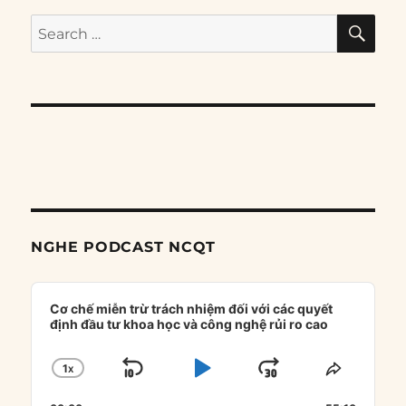
SE
Search
for:
NGHE PODCAST NCQT
Audio
Player
Cơ chế miễn trừ trách nhiệm đối với các quyết
định đầu tư khoa học và công nghệ rủi ro cao
1
X
SKIP
PLAY
JUMP
CHANGE
SHARE
PLAYBACK
THIS
BACKWARD
PAUSE
FORWARD