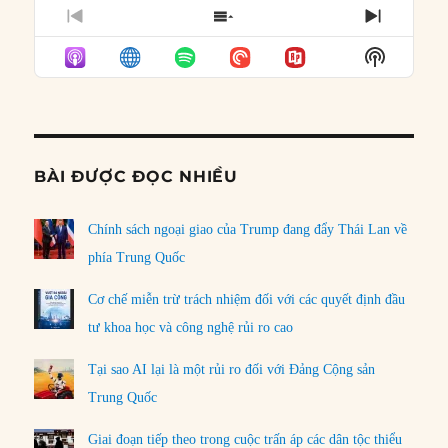
PREVIOUS
SHOW
NEXT
EPISODE
EPISODES
EPISO
Show
LIST
Podcast
Informat
BÀI ĐƯỢC ĐỌC NHIỀU
Chính sách ngoại giao của Trump đang đẩy Thái Lan về
phía Trung Quốc
Cơ chế miễn trừ trách nhiệm đối với các quyết định đầu
tư khoa học và công nghệ rủi ro cao
Tại sao AI lại là một rủi ro đối với Đảng Cộng sản
Trung Quốc
Giai đoạn tiếp theo trong cuộc trấn áp các dân tộc thiểu