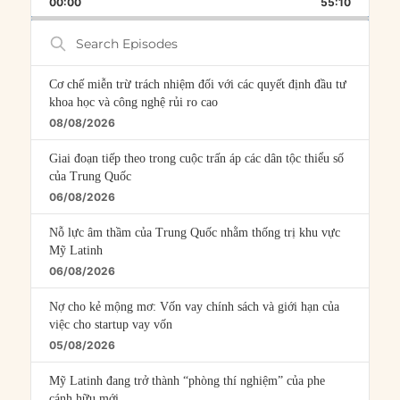
00:00
RATE
55:10
EPISOD
Search
Episodes
Cơ chế miễn trừ trách nhiệm đối với các quyết định đầu tư
khoa học và công nghệ rủi ro cao
08/08/2026
Giai đoạn tiếp theo trong cuộc trấn áp các dân tộc thiểu số
của Trung Quốc
06/08/2026
Nỗ lực âm thầm của Trung Quốc nhằm thống trị khu vực
Mỹ Latinh
06/08/2026
Nợ cho kẻ mộng mơ: Vốn vay chính sách và giới hạn của
việc cho startup vay vốn
05/08/2026
Mỹ Latinh đang trở thành “phòng thí nghiệm” của phe
cánh hữu mới