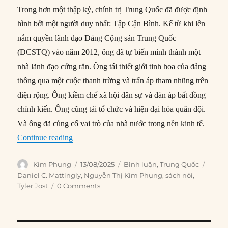
Trong hơn một thập kỷ, chính trị Trung Quốc đã được định
hình bởi một người duy nhất: Tập Cận Bình. Kể từ khi lên
nắm quyền lãnh đạo Đảng Cộng sản Trung Quốc
(ĐCSTQ) vào năm 2012, ông đã tự biến mình thành một
nhà lãnh đạo cứng rắn. Ông tái thiết giới tinh hoa của đảng
thông qua một cuộc thanh trừng và trấn áp tham nhũng trên
diện rộng. Ông kiềm chế xã hội dân sự và đàn áp bất đồng
chính kiến. Ông cũng tái tổ chức và hiện đại hóa quân đội.
Và ông đã củng cố vai trò của nhà nước trong nền kinh tế.
“Về người kế nhiệm Tập Cận Bình”
Continue reading
Author
Posted
Categories
Tags
Kim Phụng
13/08/2025
Bình luận
,
Trung Quốc
on
Daniel C. Mattingly
,
Nguyễn Thị Kim Phụng
,
sách nói
,
Tyler Jost
0 Comments