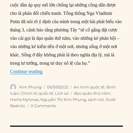
cuộc đàn áp quy mô lớn chống lại những công dân được
cho là phản đối chiến tranh. Tổng thống Nga Vladimir
Putin đã nói rõ ý định của mình trong một bài phát biểu vào
tháng 3, cảnh báo rằng phương Tây “sẽ cố gắng đặt cược
vào cái gọi là đạo quân thứ năm, vào những kẻ phản bội –
vào những kẻ kiếm tiền ở một nơi, nhưng sống ở một nơi
khác. Sống ở đây không phải là theo nghĩa địa lý, mà là
trong tư tưởng, trong tư duy nô lệ của họ.”
“Sự trở lại của ‘đạo quân thứ năm’”
Continue reading
Author
Posted
Categories
Kim Phụng
06/09/2022
An ninh quốc tế
,
Bình
on
Tags
luận
,
Chính trị quốc tế
,
Lịch sử
đạo quân thứ năm
,
Harris Mylonas
,
Nguyễn Thị Kim Phụng
,
sách nói
,
Scott
Radnitz
0 Comments