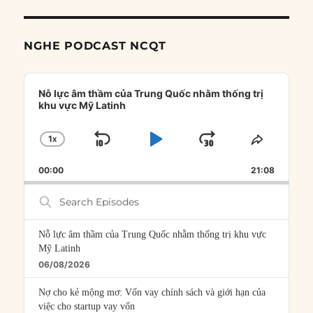
NGHE PODCAST NCQT
Audio
Player
Nỗ lực âm thầm của Trung Quốc nhằm thống trị
khu vực Mỹ Latinh
1
X
SKIP
PLAY
JUMP
CHANGE
SHARE
PLAYBACK
THIS
BACKWARD
PAUSE
FORWARD
00:00
RATE
21:08
EPISOD
Search
Episodes
Nỗ lực âm thầm của Trung Quốc nhằm thống trị khu vực
Mỹ Latinh
06/08/2026
Nợ cho kẻ mộng mơ: Vốn vay chính sách và giới hạn của
việc cho startup vay vốn