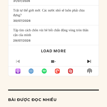
31/07/2026
Trật tự thế giới mới: Các nước nhỏ sẽ luôn phải chịu
đựng?
30/07/2026
Tập tìm cách chôn vùi bê bối chấn động vòng tròn thân
cận của mình
29/07/2026
LOAD MORE
PREVIOUS
SHOW
NEXT
EPISODE
EPISODES
EPISO
Show
LIST
Podcast
Informat
BÀI ĐƯỢC ĐỌC NHIỀU