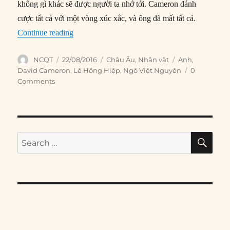
không gì khác sẽ được người ta nhớ tới. Cameron đánh
cược tất cả với một vòng xúc xắc, và ông đã mất tất cả.
“David Cameron là một thất bại thảm họa và lịc
Continue reading
Author
Posted
Categories
Tags
NCQT
22/08/2016
Châu Âu
,
Nhân vật
Anh
,
on
David Cameron
,
Lê Hồng Hiệp
,
Ngô Việt Nguyên
0
Comments
SE
Search
for: