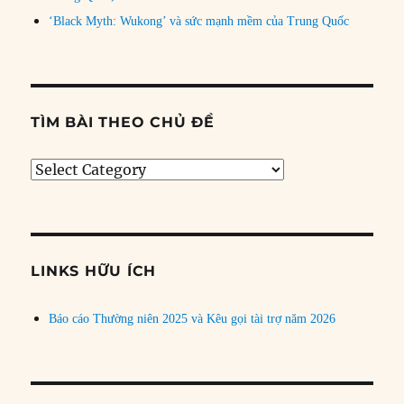
‘Black Myth: Wukong’ và sức mạnh mềm của Trung Quốc
TÌM BÀI THEO CHỦ ĐỀ
Tìm
bài
theo
chủ
đề
LINKS HỮU ÍCH
Báo cáo Thường niên 2025 và Kêu gọi tài trợ năm 2026