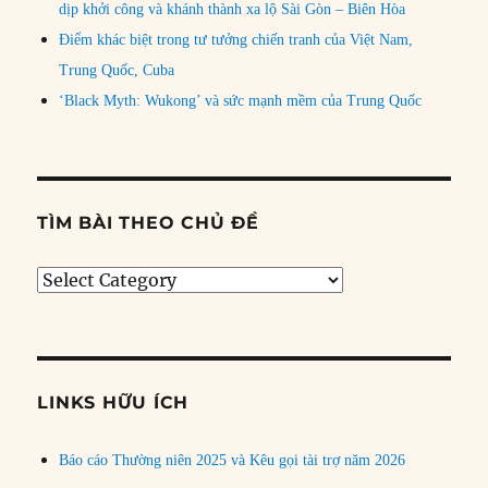
dịp khởi công và khánh thành xa lộ Sài Gòn – Biên Hòa
Điểm khác biệt trong tư tưởng chiến tranh của Việt Nam,
Trung Quốc, Cuba
‘Black Myth: Wukong’ và sức mạnh mềm của Trung Quốc
TÌM BÀI THEO CHỦ ĐỀ
Tìm
bài
theo
chủ
đề
LINKS HỮU ÍCH
Báo cáo Thường niên 2025 và Kêu gọi tài trợ năm 2026