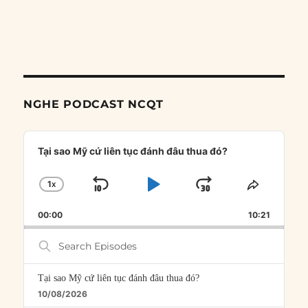
NGHE PODCAST NCQT
Audio
Player
Tại sao Mỹ cứ liên tục đánh đâu thua đó?
1
X
SKIP
PLAY
JUMP
CHANGE
SHARE
PLAYBACK
THIS
BACKWARD
PAUSE
FORWARD
00:00
RATE
10:21
EPISOD
Search
Episodes
Tại sao Mỹ cứ liên tục đánh đâu thua đó?
10/08/2026