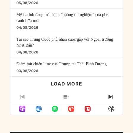
05/08/2026
Mỹ Latinh đang trở thành “phòng thí nghiệm” của phe
cánh hữu mới
04/08/2026
Tại sao Trung Quốc phủ nhận cuộc gặp với Ngoại trưởng
Nhật Bản?
04/08/2026
Điểm mù chiến lược của Trump tại Thái Bình Dương
03/08/2026
LOAD MORE
PREVIOUS
SHOW
NEXT
EPISODE
EPISODES
EPISO
Show
LIST
Podcast
Informat