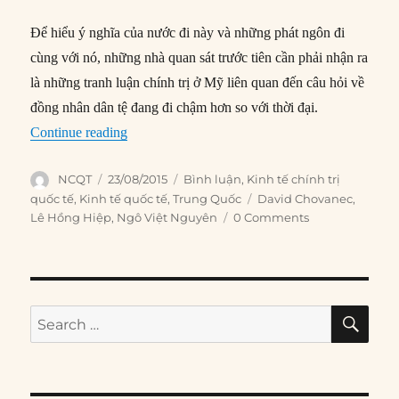
Để hiểu ý nghĩa của nước đi này và những phát ngôn đi
cùng với nó, những nhà quan sát trước tiên cần phải nhận ra
là những tranh luận chính trị ở Mỹ liên quan đến câu hỏi về
đồng nhân dân tệ đang đi chậm hơn so với thời đại.
“Tác động của phá giá nhân dân tệ tới Mỹ và thế
Continue reading
Author
Posted
Categories
NCQT
23/08/2015
Bình luận
,
Kinh tế chính trị
on
Tags
quốc tế
,
Kinh tế quốc tế
,
Trung Quốc
David Chovanec
,
Lê Hồng Hiệp
,
Ngô Việt Nguyên
0 Comments
SE
Search
for: