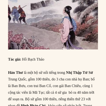
Tác giả:
Hồ Bạch Thảo
Hán Thư
là một bộ sử nổi tiếng trong
Nhị Thập Tứ Sử
Trung Quốc, gồm 100 thiên, do 3 cha con nhà họ Ban; bố
là Ban Bưu, con trai Ban Cố, con gái Ban Chiêu, cùng 1
cộng tác viên là Mã Tục; tất cả 4 sử gia bỏ ra 40 năm trời
để soạn ra. Bộ sử gồm 100 thiên, riêng thiên thứ 23 với
nhan đề
Hình Pháp Chí
; khảo cứu về pháp luật. Trong