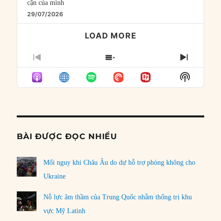
cận của mình
29/07/2026
LOAD MORE
PREVIOUS
SHOW
NEXT
EPISODE
EPISODES
EPISO
Show
LIST
Podcast
Informat
BÀI ĐƯỢC ĐỌC NHIỀU
Mối nguy khi Châu Âu do dự hỗ trợ phòng không cho
Ukraine
Nỗ lực âm thầm của Trung Quốc nhằm thống trị khu
vực Mỹ Latinh