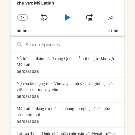
khu vực Mỹ Latinh
1
X
SKIP
PLAY
JUMP
CHANGE
SHARE
PLAYBACK
THIS
BACKWARD
PAUSE
FORWARD
00:00
RATE
21:08
EPISOD
Search
Episodes
Nỗ lực âm thầm của Trung Quốc nhằm thống trị khu vực
Mỹ Latinh
06/08/2026
Nợ cho kẻ mộng mơ: Vốn vay chính sách và giới hạn của
việc cho startup vay vốn
05/08/2026
Mỹ Latinh đang trở thành “phòng thí nghiệm” của phe
cánh hữu mới
04/08/2026
Tại sao Trung Quốc phủ nhận cuộc gặp với Ngoại trưởng