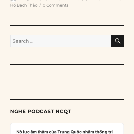
on
Hồ Bạch Thảo
0 Comments
SE
Search
for:
NGHE PODCAST NCQT
Audio
Player
Nỗ lực âm thầm của Trung Quốc nhằm thống trị