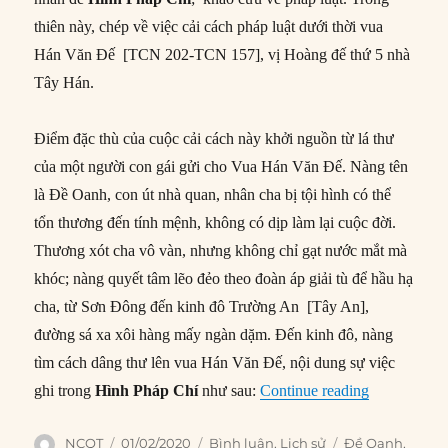
thiên này, chép về việc cải cách pháp luật dưới thời vua
Hán Văn Đế [TCN 202-TCN 157], vị Hoàng đế thứ 5 nhà
Tây Hán.
Điểm đặc thù của cuộc cải cách này khởi nguồn từ lá thư
của một người con gái gửi cho Vua Hán Văn Đế. Nàng tên
là Đề Oanh, con út nhà quan, nhân cha bị tội hình có thể
tổn thương đến tính mệnh, không có dịp làm lại cuộc đời.
Thương xót cha vô vàn, nhưng không chỉ gạt nước mắt mà
khóc; nàng quyết tâm lẽo đẻo theo đoàn áp giải tù để hầu hạ
cha, từ Sơn Đông đến kinh đô Trường An [Tây An],
đường sá xa xôi hàng mấy ngàn dặm. Đến kinh đô, nàng
tìm cách dâng thư lên vua Hán Văn Đế, nội dung sự việc
“Đề Oanh: N
ghi trong
Hình Pháp Chí
như sau:
Continue reading
Author
Posted
Categories
Tags
NCQT
01/02/2020
Bình luận
,
Lịch sử
Đề Oanh
,