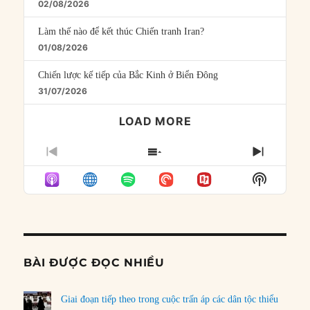
02/08/2026
Làm thế nào để kết thúc Chiến tranh Iran?
01/08/2026
Chiến lược kế tiếp của Bắc Kinh ở Biển Đông
31/07/2026
LOAD MORE
PREVIOUS
SHOW
NEXT
EPISODE
EPISODES
EPISO
Show
LIST
Podcast
Informat
BÀI ĐƯỢC ĐỌC NHIỀU
Giai đoạn tiếp theo trong cuộc trấn áp các dân tộc thiểu