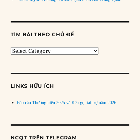
TÌM BÀI THEO CHỦ ĐỀ
Tìm
bài
theo
chủ
đề
LINKS HỮU ÍCH
Báo cáo Thường niên 2025 và Kêu gọi tài trợ năm 2026
NCQT TRÊN TELEGRAM