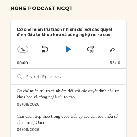
NGHE PODCAST NCQT
Audio
Player
Cơ chế miễn trừ trách nhiệm đối với các quyết
định đầu tư khoa học và công nghệ rủi ro cao
1
X
SKIP
PLAY
JUMP
CHANGE
SHARE
PLAYBACK
THIS
BACKWARD
PAUSE
FORWARD
00:00
RATE
55:10
EPISOD
Search
Episodes
Cơ chế miễn trừ trách nhiệm đối với các quyết định đầu tư
khoa học và công nghệ rủi ro cao
08/08/2026
Giai đoạn tiếp theo trong cuộc trấn áp các dân tộc thiểu số
của Trung Quốc
06/08/2026