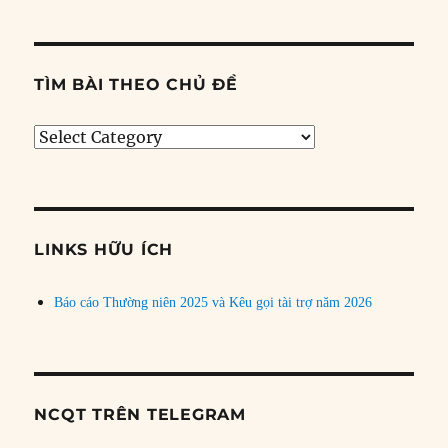
TÌM BÀI THEO CHỦ ĐỀ
Tìm
bài
theo
chủ
đề
LINKS HỮU ÍCH
Báo cáo Thường niên 2025 và Kêu gọi tài trợ năm 2026
NCQT TRÊN TELEGRAM