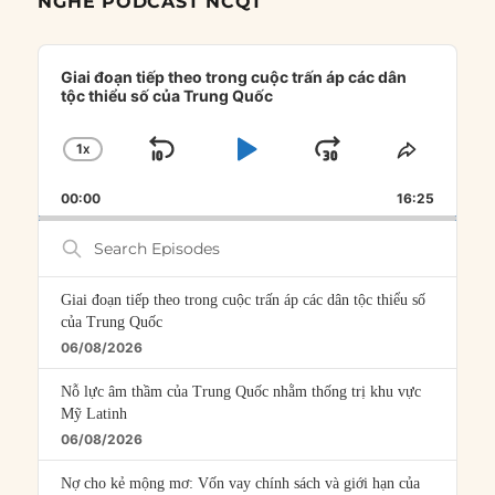
NGHE PODCAST NCQT
Audio
Player
Giai đoạn tiếp theo trong cuộc trấn áp các dân
tộc thiểu số của Trung Quốc
1
X
SKIP
PLAY
JUMP
CHANGE
SHARE
PLAYBACK
THIS
BACKWARD
PAUSE
FORWARD
00:00
RATE
16:25
EPISOD
Search
Episodes
Giai đoạn tiếp theo trong cuộc trấn áp các dân tộc thiểu số
của Trung Quốc
06/08/2026
Nỗ lực âm thầm của Trung Quốc nhằm thống trị khu vực
Mỹ Latinh
06/08/2026
Nợ cho kẻ mộng mơ: Vốn vay chính sách và giới hạn của