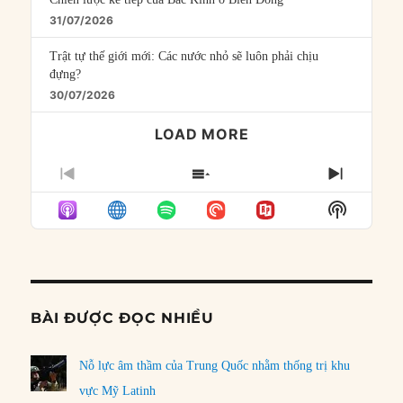
31/07/2026
Trật tự thế giới mới: Các nước nhỏ sẽ luôn phải chịu
đựng?
30/07/2026
LOAD MORE
PREVIOUS
SHOW
NEXT
EPISODE
EPISODES
EPISO
Show
LIST
Podcast
Informat
BÀI ĐƯỢC ĐỌC NHIỀU
Nỗ lực âm thầm của Trung Quốc nhằm thống trị khu
vực Mỹ Latinh