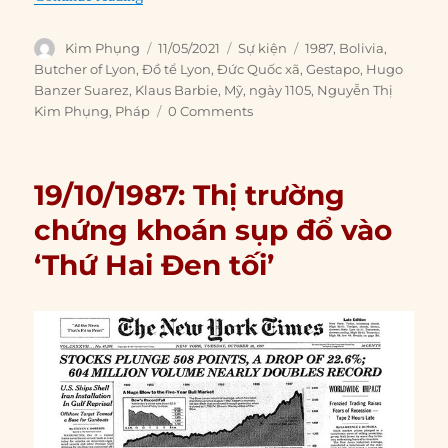
Author
Posted
Categories
Tags
Kim Phụng
11/05/2021
Sự kiện
1987
,
Bolivia
,
on
Butcher of Lyon
,
Đồ tể Lyon
,
Đức Quốc xã
,
Gestapo
,
Hugo
Banzer Suarez
,
Klaus Barbie
,
Mỹ
,
ngày 1105
,
Nguyễn Thị
Kim Phụng
,
Pháp
0 Comments
19/10/1987: Thị trường
chứng khoán sụp đổ vào
‘Thứ Hai Đen tối’