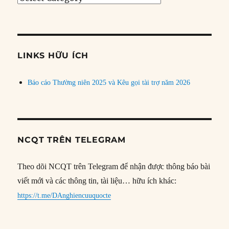
bài
theo
chủ
đề
LINKS HỮU ÍCH
Báo cáo Thường niên 2025 và Kêu gọi tài trợ năm 2026
NCQT TRÊN TELEGRAM
Theo dõi NCQT trên Telegram để nhận được thông báo bài
viết mới và các thông tin, tài liệu… hữu ích khác:
https://t.me/DAnghiencuuquocte