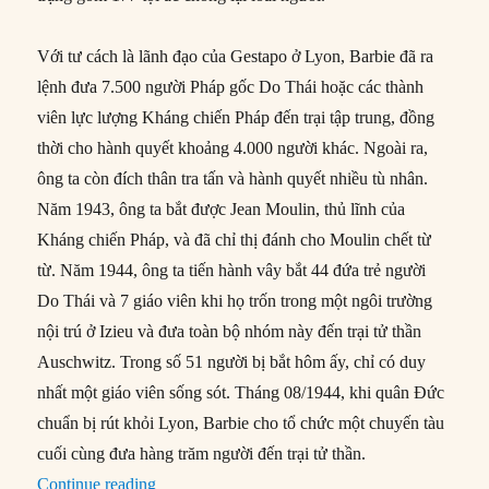
Với tư cách là lãnh đạo của Gestapo ở Lyon, Barbie đã ra
lệnh đưa 7.500 người Pháp gốc Do Thái hoặc các thành
viên lực lượng Kháng chiến Pháp đến trại tập trung, đồng
thời cho hành quyết khoảng 4.000 người khác. Ngoài ra,
ông ta còn đích thân tra tấn và hành quyết nhiều tù nhân.
Năm 1943, ông ta bắt được Jean Moulin, thủ lĩnh của
Kháng chiến Pháp, và đã chỉ thị đánh cho Moulin chết từ
từ. Năm 1944, ông ta tiến hành vây bắt 44 đứa trẻ người
Do Thái và 7 giáo viên khi họ trốn trong một ngôi trường
nội trú ở Izieu và đưa toàn bộ nhóm này đến trại tử thần
Auschwitz. Trong số 51 người bị bắt hôm ấy, chỉ có duy
nhất một giáo viên sống sót. Tháng 08/1944, khi quân Đức
chuẩn bị rút khỏi Lyon, Barbie cho tổ chức một chuyến tàu
cuối cùng đưa hàng trăm người đến trại tử thần.
“11/05/1987: ‘Đồ tể Lyon’ ra tòa vì tội ác chiến
Continue reading