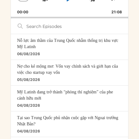
SKIP
PLAY
JUMP
CHANGE
SHARE
PLAYBACK
THIS
BACKWARD
PAUSE
FORWARD
00:00
RATE
21:08
EPISOD
Search
Episodes
Nỗ lực âm thầm của Trung Quốc nhằm thống trị khu vực
Mỹ Latinh
06/08/2026
Nợ cho kẻ mộng mơ: Vốn vay chính sách và giới hạn của
việc cho startup vay vốn
05/08/2026
Mỹ Latinh đang trở thành “phòng thí nghiệm” của phe
cánh hữu mới
04/08/2026
Tại sao Trung Quốc phủ nhận cuộc gặp với Ngoại trưởng
Nhật Bản?
04/08/2026