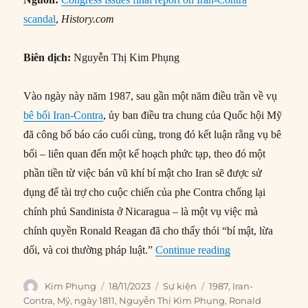
scandal
,
History.com
Biên dịch:
Nguyễn Thị Kim Phụng
Vào ngày này năm 1987, sau gần một năm điều trần về vụ
bê bối Iran-Contra
, ủy ban điều tra chung của Quốc hội Mỹ
đã công bố báo cáo cuối cùng, trong đó kết luận rằng vụ bê
bối – liên quan đến một kế hoạch phức tạp, theo đó một
phần tiền từ việc bán vũ khí bí mật cho Iran sẽ được sử
dụng để tài trợ cho cuộc chiến của phe Contra chống lại
chính phủ Sandinista ở Nicaragua – là một vụ việc mà
chính quyền Ronald Reagan đã cho thấy thói “bí mật, lừa
“18/11/1987: Quốc
dối, và coi thường pháp luật.”
Continue reading
Author
Posted
Categories
Tags
Kim Phụng
18/11/2023
Sự kiện
1987
,
Iran-
on
Contra
,
Mỹ
,
ngày 1811
,
Nguyễn Thị Kim Phụng
,
Ronald