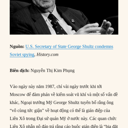
Nguồn:
U.S. Secretary of State George Shultz condemns
Soviet spying
,
History.com
Biên dịch:
Nguyễn Thị Kim Phụng
Vào ngày này năm 1987, chỉ vài ngày trước khi tới
Moscow để đàm phán về kiểm soát vũ khí và một số vấn đề
khác, Ngoại trưởng Mỹ George Shultz tuyên bố rằng ông
“vô cùng tức giận” về hoạt động có thể là gián điệp của
Liên Xô trong Đại sứ quán Mỹ ở nước này. Các quan chức
Liên Xô phẫn nộ đáp trả rằng cáo buộc gián điệp là “bịa đặt