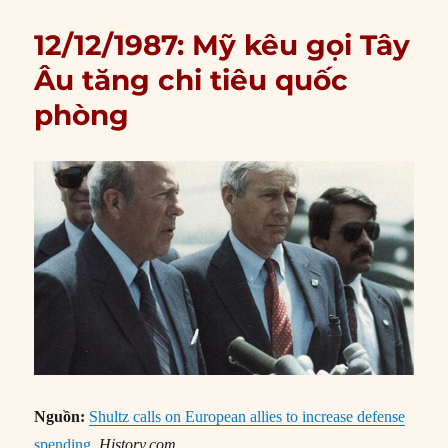
12/12/1987: Mỹ kêu gọi Tây
Âu tăng chi tiêu quốc
phòng
Nguồn:
Shultz calls on European allies to increase defense
spending
,
History.com