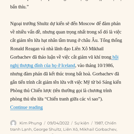
bẩn thỉu.”
Ngoại trưởng Shultz dự kiến sẽ đến Moscow để đàm phán
về nhiều vấn đề, nhưng quan trọng nhất trong số đó là việc
cắt giảm tên lửa hạt nhân tầm trung ở châu Âu. Tổng thống
Ronald Reagan và nhà lãnh đạo Liên Xô Mikhail
Gorbachev đã thảo luận về việc cắt giảm vũ khí trong
hội
nghị thượng đỉnh của họ ở Iceland
, vào tháng 10/1986,
nhưng đàm phán đã kết thúc trong bất hoà. Gorbachev đã
gắn tiến trình cắt giảm tên lửa với việc Mỹ từ bỏ Sáng kiến
Phòng thủ Chiến lược (tên thường gọi là chương trình
phòng thủ tên lửa “Chiến tranh giữa các vì sao”).
“09/04/1987: Ngoại trưởng George Shultz lên á
Continue reading
Author
Posted
Categories
Tags
Kim Phụng
09/04/2022
Sự kiện
1987
,
Chiến
on
tranh Lạnh
,
George Shultz
,
Liên Xô
,
Mikhail Gorbachev
,