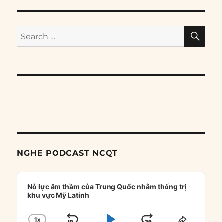
SE
Search
for:
NGHE PODCAST NCQT
Audio
Player
Nỗ lực âm thầm của Trung Quốc nhằm thống trị
khu vực Mỹ Latinh
1
X