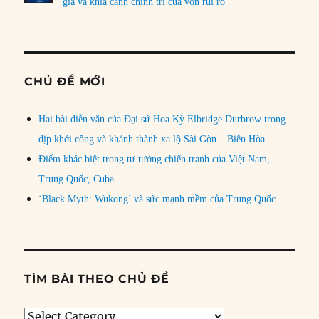
gia và khía cạnh chính trị của vốn rủi ro
CHỦ ĐỀ MỚI
Hai bài diễn văn của Đại sứ Hoa Kỳ Elbridge Durbrow trong
dịp khởi công và khánh thành xa lộ Sài Gòn – Biên Hòa
Điểm khác biệt trong tư tưởng chiến tranh của Việt Nam,
Trung Quốc, Cuba
‘Black Myth: Wukong’ và sức mạnh mềm của Trung Quốc
TÌM BÀI THEO CHỦ ĐỀ
Tìm