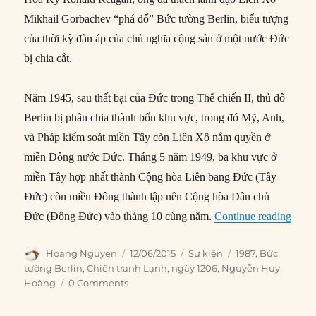
Mikhail Gorbachev “phá đổ” Bức tường Berlin, biểu tượng
của thời kỳ đàn áp của chủ nghĩa cộng sản ở một nước Đức
bị chia cắt.
Năm 1945, sau thất bại của Đức trong Thế chiến II, thủ đô
Berlin bị phân chia thành bốn khu vực, trong đó Mỹ, Anh,
và Pháp kiểm soát miền Tây còn Liên Xô nắm quyền ở
miền Đông nước Đức. Tháng 5 năm 1949, ba khu vực ở
miền Tây hợp nhất thành Cộng hòa Liên bang Đức (Tây
Đức) còn miền Đông thành lập nên Cộng hòa Dân chủ
“12/0
Đức (Đông Đức) vào tháng 10 cùng năm.
Continue reading
Author
Posted
Categories
Tags
Hoang Nguyen
12/06/2015
Sự kiện
1987
,
Bức
on
tường Berlin
,
Chiến tranh Lạnh
,
ngày 1206
,
Nguyễn Huy
Hoàng
0 Comments