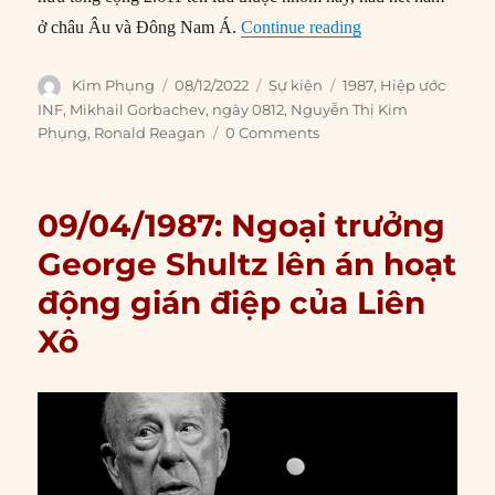
“08/12/1987: Mỹ v
ở châu Âu và Đông Nam Á.
Continue reading
Author
Posted
Categories
Tags
Kim Phụng
08/12/2022
Sự kiện
1987
,
Hiệp ước
on
INF
,
Mikhail Gorbachev
,
ngày 0812
,
Nguyễn Thị Kim
Phụng
,
Ronald Reagan
0 Comments
09/04/1987: Ngoại trưởng
George Shultz lên án hoạt
động gián điệp của Liên
Xô