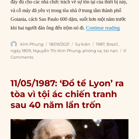
đầy đủ cho các nhà chức trách về sự tồn tại của thiết bị này,
và cỗ máy đã yên vị trong tòa nhà ở trung tâm thành phố
Goiania, cách Sao Paulo 600 dặm, suốt hơn một năm trước
“18/09/19
khi hai người đàn ông đến trộm nó đi.
Continue reading
Author
Posted
Categories
Tags
Kim Phụng
18/09/2021
Sự kiện
1987
,
Brazil
,
on
ngày 1809
,
Nguyễn Thị Kim Phụng
,
phóng xạ
,
tai nạn
0
Comments
11/05/1987: ‘Đồ tể Lyon’ ra
tòa vì tội ác chiến tranh
sau 40 năm lẩn trốn