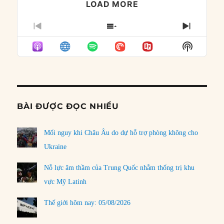
LOAD MORE
PREVIOUS
SHOW
NEXT
EPISODE
EPISODES
EPISO
Show
LIST
Podcast
Informat
BÀI ĐƯỢC ĐỌC NHIỀU
Mối nguy khi Châu Âu do dự hỗ trợ phòng không cho
Ukraine
Nỗ lực âm thầm của Trung Quốc nhằm thống trị khu
vực Mỹ Latinh
Thế giới hôm nay: 05/08/2026