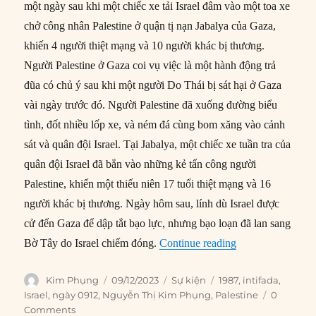
một ngày sau khi một chiếc xe tải Israel đâm vào một toa xe
chở công nhân Palestine ở quận tị nạn Jabalya của Gaza,
khiến 4 người thiệt mạng và 10 người khác bị thương.
Người Palestine ở Gaza coi vụ việc là một hành động trả
đũa có chủ ý sau khi một người Do Thái bị sát hại ở Gaza
vài ngày trước đó. Người Palestine đã xuống đường biểu
tình, đốt nhiều lốp xe, và ném đá cùng bom xăng vào cảnh
sát và quân đội Israel. Tại Jabalya, một chiếc xe tuần tra của
quân đội Israel đã bắn vào những kẻ tấn công người
Palestine, khiến một thiếu niên 17 tuổi thiệt mạng và 16
người khác bị thương. Ngày hôm sau, lính dù Israel được
cử đến Gaza để dập tắt bạo lực, nhưng bạo loạn đã lan sang
“09/12/1987: Phon
Bờ Tây do Israel chiếm đóng.
Continue reading
Author
Posted
Categories
Tags
Kim Phụng
09/12/2023
Sự kiện
1987
,
intifada
,
on
Israel
,
ngày 0912
,
Nguyễn Thị Kim Phụng
,
Palestine
0
Comments