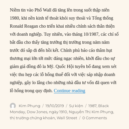
Niềm tin vào Phố Wall đã tăng lên trong suốt thập niên
1980, khi nền kinh tế thoát khỏi suy thoái và Tổng thống
Ronald Reagan cho triển khai nhiều chính sách thân thiện
với doanh nghiệp. Tuy nhiên, vào tháng 10/1987, các chỉ số
bắt đầu cho thấy tăng trưởng thị trường trong năm năm
trước đó sắp đi đến hồi kết. Chính phủ báo cáo thâm hụt
thương mại lớn tới mức đáng ngạc nhiên, khởi đầu cho sự
giảm giá đồng đô la Mỹ. Quốc Hội tuyên bố đang xem xét
việc thu hẹp các lỗ hổng thuế đối với việc sáp nhập doanh
nghiệp, gây lo lắng cho những nhà đầu tư vốn đã quen với
“19/10/1987: Thị trườn
lỗ hổng trong quy định.
Continue reading
Author
Posted
Categories
Tags
Kim Phụng
19/10/2019
Sự kiện
1987
,
Black
on
Monday
,
Dow Jones
,
ngày 1910
,
Nguyễn Thị Kim Phụng
,
thị trường chứng khoán
,
Wall Street
0 Comments