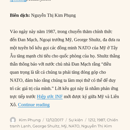
Biên dịch:
Nguyễn Thị Kim Phụng
Vào ngày này năm 1987, trong chuyến thăm chính thức
đến Đan Mạch, Ngoại trưởng Mỹ, George Shultz, đa đưa ra
một tuyên bố kêu gọi các đồng minh NATO của Mỹ ở Tây
Âu tăng mạnh chi tiêu cho quốc phòng của họ. Shultz thẳng
thắn thông báo với nước chủ nhà Đan Mạch rằng “điều
quan trọng là tất cả chúng ta phải tăng đóng góp cho
NATO, đảm bảo rằng chúng ta làm mọi thứ có thể để duy
trì các giá trị của mình.” Lời kêu gọi này là nhằm phản ứng
trực tiếp trước
Hiệp ước INF
mới được ký giữa Mỹ và Liên
“12/12/1987: Mỹ kêu gọi Tây Âu tăng chi 
Xô.
Continue reading
Author
Posted
Categories
Tags
Kim Phụng
12/12/2017
Sự kiện
1212
,
1987
,
Chiến
on
tranh Lạnh
,
George Shultz
,
Mỹ
,
NATO
,
Nguyễn Thị Kim