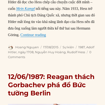
Hitler đã đọc cho Hess chép câu chuyện cuộc đời mình –
cuốn
Mein Kampf
nổi tiếng sau này. Năm 1933, Hess trở
thành phó Chủ tịch Đảng Quốc xã, nhưng thời gian sau đó
Hitler mất lòng tin vào khả năng lãnh đạo của Hess nên đã
đưa ông xuống làm người thừa kế thứ hai sau Hermann
“17/08/1987: Cận thần cuối cùng của Hi
Göring.
Continue reading
Author
Posted
Categories
Tags
Hoang Nguyen
17/08/2015
Sự kiện
1987
,
Adolf
on
Hitler
,
ngày 1708
,
Nguyễn Huy Hoàng
,
Rudolf Hess
0
Comments
12/06/1987: Reagan thách
Gorbachev phá đổ Bức
tường Berlin