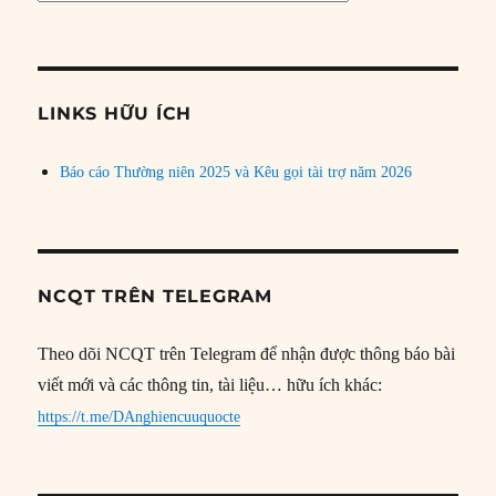
bài
theo
chủ
đề
LINKS HỮU ÍCH
Báo cáo Thường niên 2025 và Kêu gọi tài trợ năm 2026
NCQT TRÊN TELEGRAM
Theo dõi NCQT trên Telegram để nhận được thông báo bài
viết mới và các thông tin, tài liệu… hữu ích khác:
https://t.me/DAnghiencuuquocte