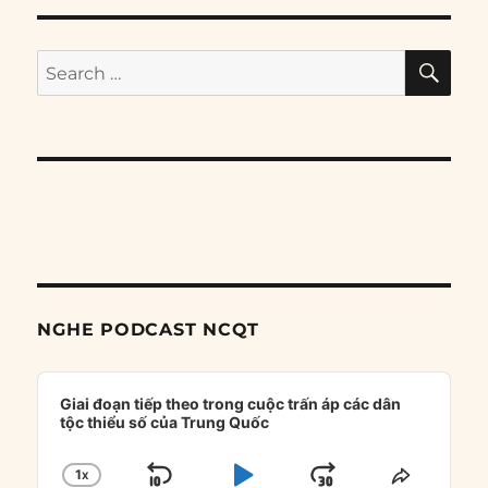
SE
Search
for:
NGHE PODCAST NCQT
Audio
Player
Giai đoạn tiếp theo trong cuộc trấn áp các dân
tộc thiểu số của Trung Quốc
1
X
CHANGE
SHARE