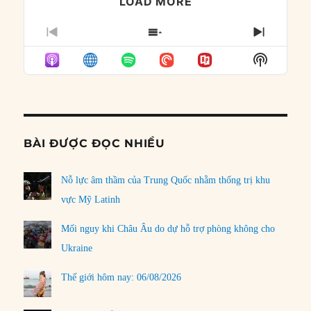
LOAD MORE
PREVIOUS
SHOW
NEXT
EPISODE
EPISODES
EPISO
Show
LIST
Podcast
Informat
BÀI ĐƯỢC ĐỌC NHIỀU
Nỗ lực âm thầm của Trung Quốc nhằm thống trị khu
vực Mỹ Latinh
Mối nguy khi Châu Âu do dự hỗ trợ phòng không cho
Ukraine
Thế giới hôm nay: 06/08/2026