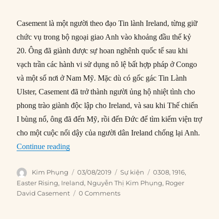
Casement là một người theo đạo Tin lành Ireland, từng giữ
chức vụ trong bộ ngoại giao Anh vào khoảng đầu thế kỷ
20. Ông đã giành được sự hoan nghênh quốc tế sau khi
vạch trần các hành vi sử dụng nô lệ bất hợp pháp ở Congo
và một số nơi ở Nam Mỹ. Mặc dù có gốc gác Tin Lành
Ulster, Casement đã trở thành người ủng hộ nhiệt tình cho
phong trào giành độc lập cho Ireland, và sau khi Thế chiến
I bùng nổ, ông đã đến Mỹ, rồi đến Đức để tìm kiếm viện trợ
cho một cuộc nổi dậy của người dân Ireland chống lại Anh.
“03/08/1916: Roger Casement bị treo cổ”
Continue reading
Author
Posted
Categories
Tags
Kim Phụng
03/08/2019
Sự kiện
0308
,
1916
,
on
Easter Rising
,
Ireland
,
Nguyễn Thị Kim Phụng
,
Roger
David Casement
0 Comments