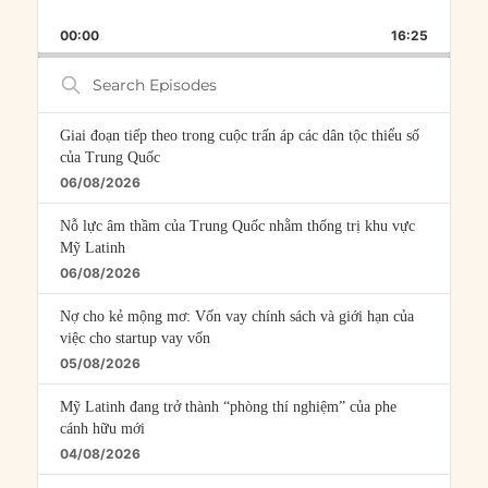
SKIP
PLAY
JUMP
PLAYBACK
THIS
BACKWARD
PAUSE
FORWARD
00:00
RATE
16:25
EPISOD
Search
Episodes
Giai đoạn tiếp theo trong cuộc trấn áp các dân tộc thiểu số
của Trung Quốc
06/08/2026
Nỗ lực âm thầm của Trung Quốc nhằm thống trị khu vực
Mỹ Latinh
06/08/2026
Nợ cho kẻ mộng mơ: Vốn vay chính sách và giới hạn của
việc cho startup vay vốn
05/08/2026
Mỹ Latinh đang trở thành “phòng thí nghiệm” của phe
cánh hữu mới
04/08/2026