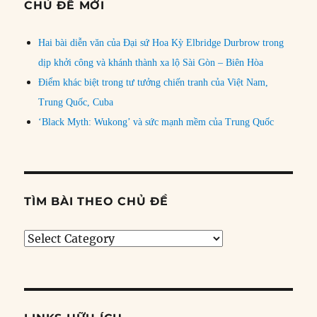
CHỦ ĐỀ MỚI
Hai bài diễn văn của Đại sứ Hoa Kỳ Elbridge Durbrow trong
dịp khởi công và khánh thành xa lộ Sài Gòn – Biên Hòa
Điểm khác biệt trong tư tưởng chiến tranh của Việt Nam,
Trung Quốc, Cuba
‘Black Myth: Wukong’ và sức mạnh mềm của Trung Quốc
TÌM BÀI THEO CHỦ ĐỀ
Tìm
bài
theo
chủ
đề