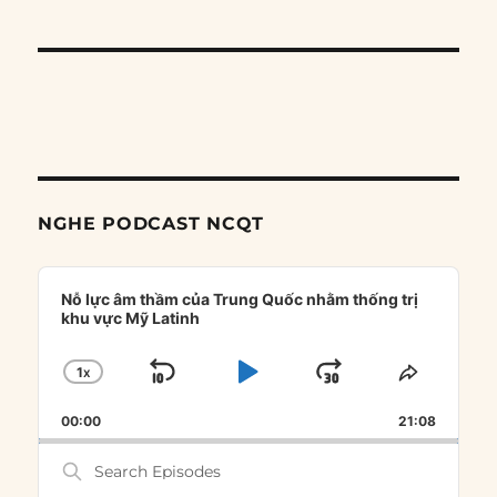
NGHE PODCAST NCQT
Audio
Player
Nỗ lực âm thầm của Trung Quốc nhằm thống trị
khu vực Mỹ Latinh
1
X
SKIP
PLAY
JUMP
CHANGE
SHARE
PLAYBACK
THIS
BACKWARD
PAUSE
FORWARD
00:00
RATE
21:08
EPISOD
Search
Episodes