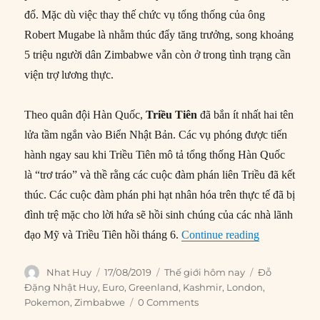
đổ. Mặc dù việc thay thế chức vụ tổng thống của ông
Robert Mugabe là nhằm thúc đẩy tăng trưởng, song khoảng
5 triệu người dân Zimbabwe vẫn còn ở trong tình trạng cần
viện trợ lương thực.
Theo quân đội Hàn Quốc,
Triều Tiên
đã bắn ít nhất hai tên
lửa tầm ngắn vào Biển Nhật Bản. Các vụ phóng được tiến
hành ngay sau khi Triều Tiên mô tả tổng thống Hàn Quốc
là “trơ tráo” và thề rằng các cuộc đàm phán liên Triều đã kết
thúc. Các cuộc đàm phán phi hạt nhân hóa trên thực tế đã bị
đình trệ mặc cho lời hứa sẽ hồi sinh chúng của các nhà lãnh
“Thế giới hô
đạo Mỹ và Triều Tiên hồi tháng 6.
Continue reading
Author
Posted
Categories
Tags
Nhat Huy
17/08/2019
Thế giới hôm nay
Đỗ
on
Đặng Nhật Huy
,
Euro
,
Greenland
,
Kashmir
,
London
,
Pokemon
,
Zimbabwe
0 Comments