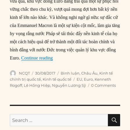
vừa qua, khu vực đồng Euro đang trải qua một sự phục hồi
vững chắc theo chu kỳ, vượt quá mong đợi hơn bất kỳ nền
kinh tế lớn nào khác. Và không nghi ngờ gì nữa: sự đắc cử
của Emmanuel Macron là một sự kiện cột mốc, làm gia tăng
hy vọng rằng nước Pháp sẽ tái thúc đẩy nền kinh tế của họ
một cách hiệu quả để trở thành một đối tác hoàn chỉnh và
bình đẳng với nước Đức trong việc quản lý khu vực đồng
“Eurozone: Cải cách hay là chết?”
Euro.
Continue reading
Author
Posted
Categories
NCQT
30/08/2017
Bình luận
,
Châu Âu
,
Kinh tế
on
Tags
chính trị quốc tế
,
Kinh tế quốc tế
EU
,
Euro
,
Kenneth
Rogoff
,
Lê Hồng Hiệp
,
Nguyễn Lương Sỹ
0 Comments
SE
Search
for: