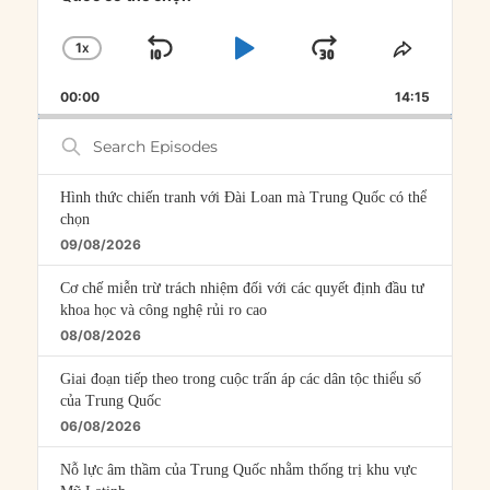
1
X
SKIP
PLAY
JUMP
CHANGE
SHARE
PLAYBACK
THIS
BACKWARD
PAUSE
FORWARD
00:00
RATE
14:15
EPISOD
Search
Episodes
Hình thức chiến tranh với Đài Loan mà Trung Quốc có thể
chọn
09/08/2026
Cơ chế miễn trừ trách nhiệm đối với các quyết định đầu tư
khoa học và công nghệ rủi ro cao
08/08/2026
Giai đoạn tiếp theo trong cuộc trấn áp các dân tộc thiểu số
của Trung Quốc
06/08/2026
Nỗ lực âm thầm của Trung Quốc nhằm thống trị khu vực