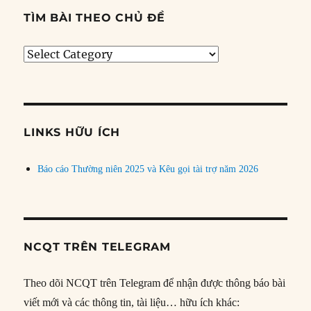
TÌM BÀI THEO CHỦ ĐỀ
Tìm
bài
theo
chủ
đề
LINKS HỮU ÍCH
Báo cáo Thường niên 2025 và Kêu gọi tài trợ năm 2026
NCQT TRÊN TELEGRAM
Theo dõi NCQT trên Telegram để nhận được thông báo bài
viết mới và các thông tin, tài liệu… hữu ích khác: