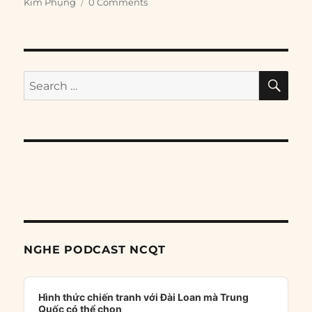
Kim Phụng
0 Comments
SE
Search
for:
NGHE PODCAST NCQT
Audio
Player
Hình thức chiến tranh với Đài Loan mà Trung
Quốc có thể chọn