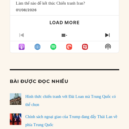
Làm thế nào để kết thúc Chiến tranh Iran?
01/08/2026
LOAD MORE
PREVIOUS
SHOW
NEXT
EPISODE
EPISODES
EPISO
Show
LIST
Podcast
Informat
BÀI ĐƯỢC ĐỌC NHIỀU
Hình thức chiến tranh với Đài Loan mà Trung Quốc có
thể chọn
Chính sách ngoại giao của Trump đang đẩy Thái Lan về
phía Trung Quốc