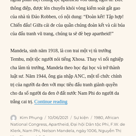
thông điệp, được lén chuyển khỏi vòng kiểm soát gắt gao
của nhà tù Đảo Robben, có nội dung: “Đoàn kết! Tập hợp!
Chiến đấu! Giữa cái đe của quần chúng đoàn kết và cái búa
của đấu tranh vũ trang, chúng ta sẽ đè bẹp apartheid!”
Mandela, sinh năm 1918, là con trai một vị tù trưởng
Tembu, một tộc người nói tiếng Xhosa. Thay vì nối nghiệp
cha làm tù trưởng, Mandela theo học đại học và trở thành
luật sư. Năm 1944, ông gia nhập ANC, một tổ chức chính
trị của người da đen với mục tiêu đấu tranh giành quyền
cho đa số người da đen ở đất nước Nam Phi do người da
“10/06/1980: Nelson Mandela gửi th
trắng cai trị.
Continue reading
Author
Posted
Categories
Tags
Kim Phụng
10/06/2021
Sự kiện
1980
,
African
on
National Congress
,
Apartheid
,
Đại hội Dân tộc Phi
,
F.W. de
Klerk
,
Nam Phi
,
Nelson Mandela
,
ngày 1006
,
Nguyễn Thị