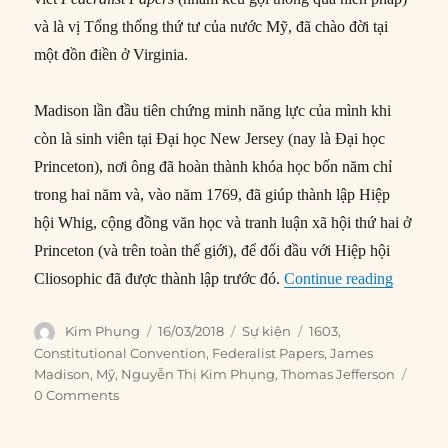
và là vị Tổng thống thứ tư của nước Mỹ, đã chào đời tại
một đồn điền ở Virginia.
Madison lần đầu tiên chứng minh năng lực của mình khi
còn là sinh viên tại Đại học New Jersey (nay là Đại học
Princeton), nơi ông đã hoàn thành khóa học bốn năm chỉ
trong hai năm và, vào năm 1769, đã giúp thành lập Hiệp
hội Whig, cộng đồng văn học và tranh luận xã hội thứ hai ở
Princeton (và trên toàn thế giới), để đối đầu với Hiệp hội
“16/03/1
Cliosophic đã được thành lập trước đó.
Continue reading
Author
Posted
Categories
Tags
Kim Phụng
16/03/2018
Sự kiện
1603
,
on
Constitutional Convention
,
Federalist Papers
,
James
Madison
,
Mỹ
,
Nguyễn Thị Kim Phụng
,
Thomas Jefferson
0 Comments