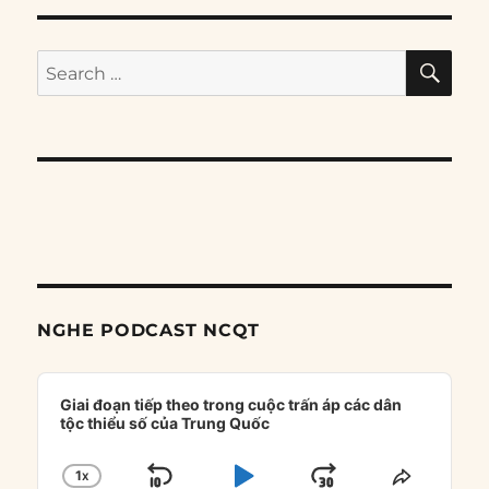
SE
Search
for:
NGHE PODCAST NCQT
Audio
Player
Giai đoạn tiếp theo trong cuộc trấn áp các dân
tộc thiểu số của Trung Quốc
1
X
CHANGE
SHARE