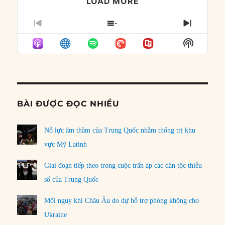
LOAD MORE
PREVIOUS
SHOW
NEXT
EPISODE
EPISODES
EPISO
Show
LIST
Podcast
Informat
BÀI ĐƯỢC ĐỌC NHIỀU
Nỗ lực âm thầm của Trung Quốc nhằm thống trị khu
vực Mỹ Latinh
Giai đoạn tiếp theo trong cuộc trấn áp các dân tộc thiểu
số của Trung Quốc
Mối nguy khi Châu Âu do dự hỗ trợ phòng không cho
Ukraine