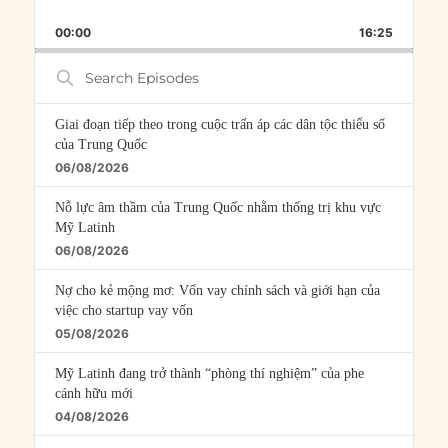
SKIP
PLAY
JUMP
PLAYBACK
THIS
BACKWARD
PAUSE
FORWARD
00:00
RATE
16:25
EPISOD
Search
Episodes
Giai đoạn tiếp theo trong cuộc trấn áp các dân tộc thiểu số
của Trung Quốc
06/08/2026
Nỗ lực âm thầm của Trung Quốc nhằm thống trị khu vực
Mỹ Latinh
06/08/2026
Nợ cho kẻ mộng mơ: Vốn vay chính sách và giới hạn của
việc cho startup vay vốn
05/08/2026
Mỹ Latinh đang trở thành “phòng thí nghiệm” của phe
cánh hữu mới
04/08/2026