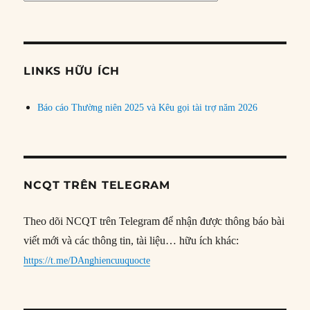
bài
theo
chủ
đề
LINKS HỮU ÍCH
Báo cáo Thường niên 2025 và Kêu gọi tài trợ năm 2026
NCQT TRÊN TELEGRAM
Theo dõi NCQT trên Telegram để nhận được thông báo bài
viết mới và các thông tin, tài liệu… hữu ích khác:
https://t.me/DAnghiencuuquocte