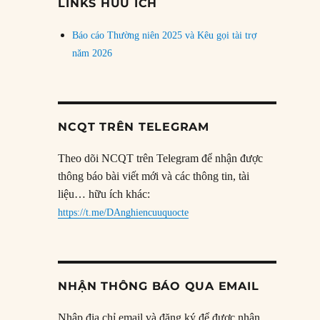
LINKS HỮU ÍCH
Báo cáo Thường niên 2025 và Kêu gọi tài trợ
năm 2026
NCQT TRÊN TELEGRAM
Theo dõi NCQT trên Telegram để nhận được
thông báo bài viết mới và các thông tin, tài
liệu… hữu ích khác:
https://t.me/DAnghiencuuquocte
NHẬN THÔNG BÁO QUA EMAIL
Nhập địa chỉ email và đăng ký để được nhận