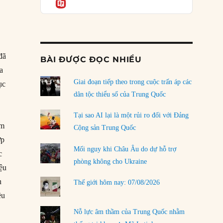
Informatio
04/08/2026
Điểm mù chiến lược của Trump tại Thái Bình
Dương
03/08/2026
đã
BÀI ĐƯỢC ĐỌC NHIỀU
Đặt cược vào thất bại: Các quỹ đầu tư mạo
a
hiểm quốc gia và khía cạnh chính trị của vốn
rủi ro
Giai đoạn tiếp theo trong cuộc trấn áp các
ục
02/08/2026
dân tộc thiểu số của Trung Quốc
Làm thế nào để kết thúc Chiến tranh Iran?
Tại sao AI lại là một rủi ro đối với Đảng
01/08/2026
ăm
Cộng sản Trung Quốc
ợp
Chiến lược kế tiếp của Bắc Kinh ở Biển Đông
Mối nguy khi Châu Âu do dự hỗ trợ
c
31/07/2026
phòng không cho Ukraine
iệu
Trật tự thế giới mới: Các nước nhỏ sẽ luôn
n
Thế giới hôm nay: 07/08/2026
phải chịu đựng?
ều
30/07/2026
à
Nỗ lực âm thầm của Trung Quốc nhằm
LOAD MORE