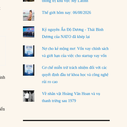
thống trị khu vực Mỹ Latinh
t
Thế giới hôm nay: 06/08/2026
Kỷ nguyên Ấn Độ Dương - Thái Bình
Dương của NATO đã khép lại
Nợ cho kẻ mộng mơ: Vốn vay chính sách
và giới hạn của việc cho startup vay vốn
Cơ chế miễn trừ trách nhiệm đối với các
quyết định đầu tư khoa học và công nghệ
inh
rủi ro cao
y
Về nhân vật Hoàng Văn Hoan và vụ
thanh trừng sau 1979
iến