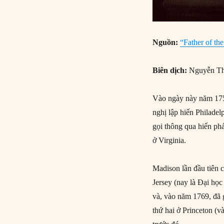
Nguồn:
“Father of the
Biên dịch:
Nguyễn Th
Vào ngày này năm 175
nghị lập hiến Philadelp
gọi thông qua hiến ph
ở Virginia.
Madison lần đầu tiên 
Jersey (nay là Đại họ
và, vào năm 1769, đã 
thứ hai ở Princeton (v