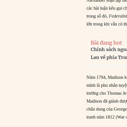
Alexander soạn tập bà
các bài luận kêu gọi c
trong số đó,
Federalis
lớn trong khi vẫn có t
Bài đang hot
Chính sách ngo
Lan về phía Tr
Năm 1794, Madison kết
mình là phu nhân tuy
trưởng cho Thomas Jef
Madison đã giành được
chân dung của George 
tranh năm 1812 (War o