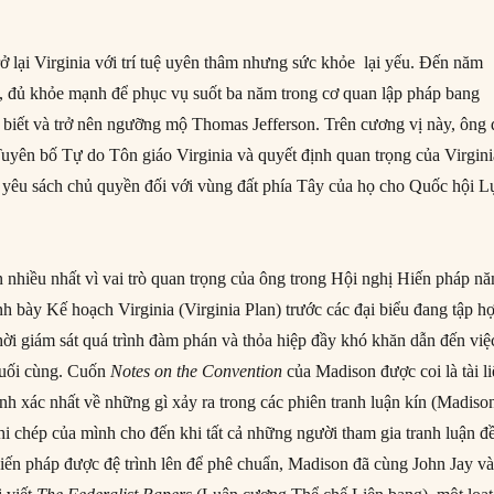
 lại Virginia với trí tuệ uyên thâm nhưng sức khỏe lại yếu. Đến năm
, đủ khỏe mạnh để phục vụ suốt ba năm trong cơ quan lập pháp bang
n biết và trở nên ngưỡng mộ Thomas Jefferson. Trên cương vị này, ông 
 Tuyên bố Tự do Tôn giáo Virginia và quyết định quan trọng của Virgini
 yêu sách chủ quyền đối với vùng đất phía Tây của họ cho Quốc hội L
nhiều nhất vì vai trò quan trọng của ông trong Hội nghị Hiến pháp n
nh bày Kế hoạch Virginia (Virginia Plan) trước các đại biểu đang tập h
hời giám sát quá trình đàm phán và thỏa hiệp đầy khó khăn dẫn đến việ
cuối cùng. Cuốn
Notes on the Convention
của Madison được coi là tài l
hính xác nhất về những gì xảy ra trong các phiên tranh luận kín (Madiso
hi chép của mình cho đến khi tất cả những người tham gia tranh luận đ
Hiến pháp được đệ trình lên để phê chuẩn, Madison đã cùng John Jay v