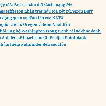
e
s
g
t
re
iệp ước Paris, chấm dứt Cách mạng Mỹ
n
A
r
s Jefferson nhận trát hầu tòa xét xử Aaron Burr
g
p
a
 động quân sự đầu tiên của NATO
er
p
m
người chết ở Oregon vì bom Nhật Bản
 hội ủng hộ Washington trong tranh cãi về chức danh
à Anh lên kế hoạch cho Chiến dịch Pointblank
thám hiểm Pathfinder đến sao Hỏa