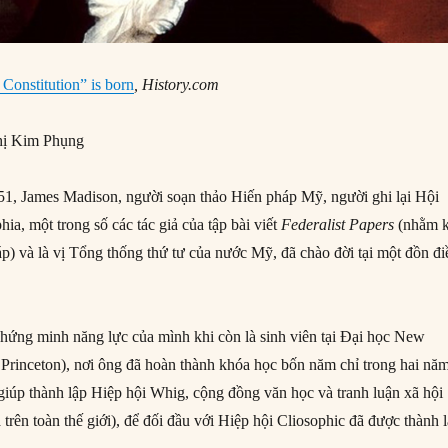
 Constitution” is born
, History.com
ị Kim Phụng
1, James Madison, người soạn thảo Hiến pháp Mỹ, người ghi lại Hội
hia, một trong số các tác giả của tập bài viết
Federalist Papers
(nhằm 
áp) và là vị Tổng thống thứ tư của nước Mỹ, đã chào đời tại một đồn đi
chứng minh năng lực của mình khi còn là sinh viên tại Đại học New
c Princeton), nơi ông đã hoàn thành khóa học bốn năm chỉ trong hai nă
giúp thành lập Hiệp hội Whig, cộng đồng văn học và tranh luận xã hội
à trên toàn thế giới), để đối đầu với Hiệp hội Cliosophic đã được thành 