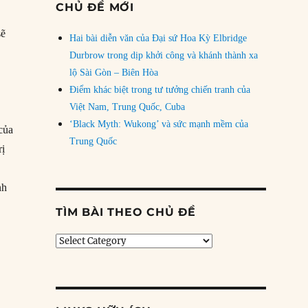
CHỦ ĐỀ MỚI
sẽ
Hai bài diễn văn của Đại sứ Hoa Kỳ Elbridge
Durbrow trong dịp khởi công và khánh thành xa
lộ Sài Gòn – Biên Hòa
Điểm khác biệt trong tư tưởng chiến tranh của
Việt Nam, Trung Quốc, Cuba
‘Black Myth: Wukong’ và sức mạnh mềm của
 của
Trung Quốc
rị
nh
TÌM BÀI THEO CHỦ ĐỀ
Tìm
bài
theo
chủ
đề