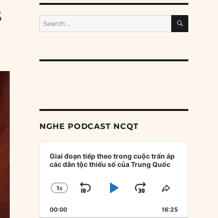
s
SEARCH
Search
for:
NGHE PODCAST NCQT
Audio
Player
Giai đoạn tiếp theo trong cuộc trấn áp
các dân tộc thiểu số của Trung Quốc
1
X
SKIP
PLAY
JUMP
CHANGE
SHARE
PLAYBACK
THIS
BACKWARD
PAUSE
FORWARD
00:00
RATE
16:25
EPISODE