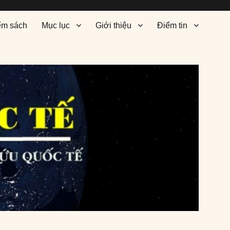
ểm sách
Mục lục
Giới thiệu
Điểm tin