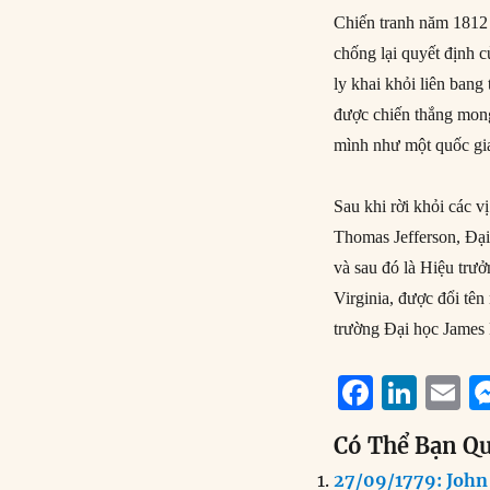
Chiến tranh năm 1812 
chống lại quyết định 
ly khai khỏi liên bang
được chiến thắng mon
mình như một quốc gia
Sau khi rời khỏi các vị
Thomas Jefferson, Đại 
và sau đó là Hiệu trư
Virginia, được đổi tê
trường Đại học James
F
Li
E
a
n
Có Thể Bạn Q
c
k
a
27/09/1779: John