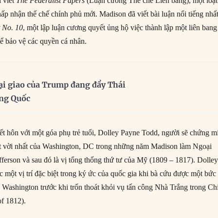
i viết
The Federalist Papers
(Luận cương Thể chế Liên bang), một loạt
hấp nhận thể chế chính phủ mới. Madison đã viết bài luận nổi tiếng nhấ
t No. 10
, một lập luận cương quyết ủng hộ việc thành lập một liên bang
hể bảo vệ các quyền cá nhân.
ại giao của Trump đang đẩy Thái
ung Quốc
 hôn với một góa phụ trẻ tuổi, Dolley Payne Todd, người sẽ chứng m
ệt vời nhất của Washington, DC trong những năm Madison làm Ngoại
ferson và sau đó là vị tổng thống thứ tư của Mỹ (1809 – 1817). Dolle
 một vị trí đặc biệt trong ký ức của quốc gia khi bà cứu được một bức
Washington trước khi trốn thoát khỏi vụ tấn công Nhà Trắng trong Ch
f 1812).