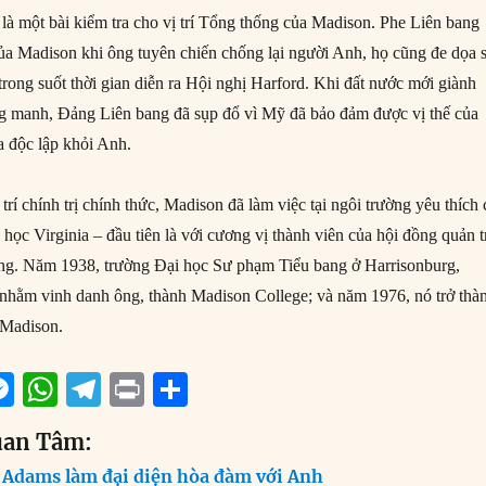
là một bài kiểm tra cho vị trí Tổng thống của Madison. Phe Liên bang
của Madison khi ông tuyên chiến chống lại người Anh, họ cũng đe dọa 
 trong suốt thời gian diễn ra Hội nghị Harford. Khi đất nước mới giành
g manh, Đảng Liên bang đã sụp đổ vì Mỹ đã bảo đảm được vị thế của
 độc lập khỏi Anh.
 trí chính trị chính thức, Madison đã làm việc tại ngôi trường yêu thích
học Virginia – đầu tiên là với cương vị thành viên của hội đồng quản t
ởng. Năm 1938, trường Đại học Sư phạm Tiểu bang ở Harrisonburg,
n nhằm vinh danh ông, thành Madison College; và năm 1976, nó trở thà
 Madison.
M
W
T
P
S
m
e
h
el
ri
h
uan Tâm:
i
ss
at
e
n
a
 Adams làm đại diện hòa đàm với Anh