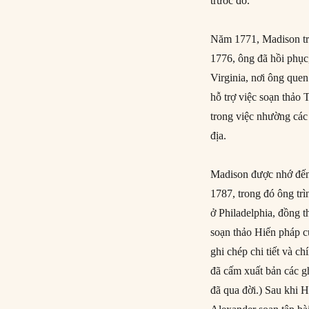
trước đó.
Năm 1771, Madison trở
1776, ông đã hồi phục
Virginia, nơi ông que
hỗ trợ việc soạn thảo
trong việc nhường các
địa.
Madison được nhớ đến 
1787, trong đó ông trì
ở Philadelphia, đồng t
soạn thảo Hiến pháp 
ghi chép chi tiết và c
đã cấm xuất bản các g
đã qua đời.) Sau khi 