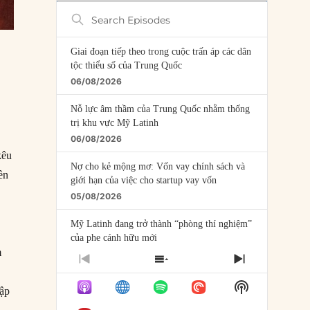
Search
Episodes
Giai đoạn tiếp theo trong cuộc trấn áp các dân
tộc thiểu số của Trung Quốc
06/08/2026
Nỗ lực âm thầm của Trung Quốc nhằm thống
trị khu vực Mỹ Latinh
06/08/2026
kêu
Nợ cho kẻ mộng mơ: Vốn vay chính sách và
ền
giới hạn của việc cho startup vay vốn
05/08/2026
Mỹ Latinh đang trở thành “phòng thí nghiệm”
của phe cánh hữu mới
m
04/08/2026
PREVIOUS
SHOW
NEXT
EPISODE
EPISODES
EPISODE
Tại sao Trung Quốc phủ nhận cuộc gặp với
Show
LIST
lập
Ngoại trưởng Nhật Bản?
Podcast