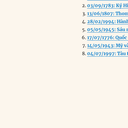
e
e
l
03/09/1783: Ký H
b
d
13/06/1807: Thoma
o
I
28/02/1994: Hành
o
n
05/05/1945: Sáu 
k
17/07/1776: Quốc
14/05/1943: Mỹ v
04/07/1997: Tàu 