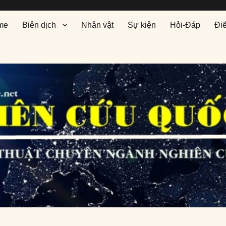
me
Biên dịch
Nhân vật
Sự kiện
Hỏi-Đáp
Đi