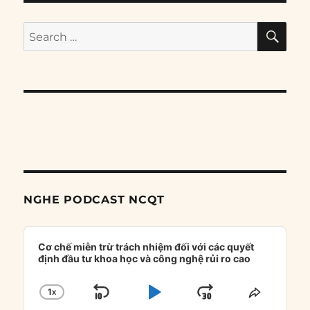
SE
Search
for:
NGHE PODCAST NCQT
Audio
Player
Cơ chế miễn trừ trách nhiệm đối với các quyết
định đầu tư khoa học và công nghệ rủi ro cao
1
X
SKIP
PLAY
JUMP
CHANGE
SHARE