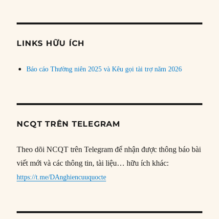
bài
theo
chủ
đề
LINKS HỮU ÍCH
Báo cáo Thường niên 2025 và Kêu gọi tài trợ năm 2026
NCQT TRÊN TELEGRAM
Theo dõi NCQT trên Telegram để nhận được thông báo bài
viết mới và các thông tin, tài liệu… hữu ích khác:
https://t.me/DAnghiencuuquocte