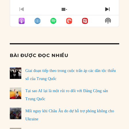
PREVIOUS
SHOW
NEXT
EPISODE
EPISODES
EPISO
Show
LIST
Podcast
Informat
BÀI ĐƯỢC ĐỌC NHIỀU
Giai đoạn tiếp theo trong cuộc trấn áp các dân tộc thiểu
số của Trung Quốc
Tại sao AI lại là một rủi ro đối với Đảng Cộng sản
Trung Quốc
Mối nguy khi Châu Âu do dự hỗ trợ phòng không cho
Ukraine