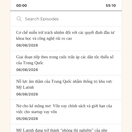
PLAYBACK
THIS
BACKWARD
PAUSE
FORWARD
00:00
RATE
55:10
EPISOD
Search
Episodes
Cơ chế miễn trừ trách nhiệm đối với các quyết định đầu tư
khoa học và công nghệ rủi ro cao
08/08/2026
Giai đoạn tiếp theo trong cuộc trấn áp các dân tộc thiểu số
của Trung Quốc
06/08/2026
Nỗ lực âm thầm của Trung Quốc nhằm thống trị khu vực
Mỹ Latinh
06/08/2026
Nợ cho kẻ mộng mơ: Vốn vay chính sách và giới hạn của
việc cho startup vay vốn
05/08/2026
Mỹ Latinh đang trở thành “phòng thí nghiệm” của phe