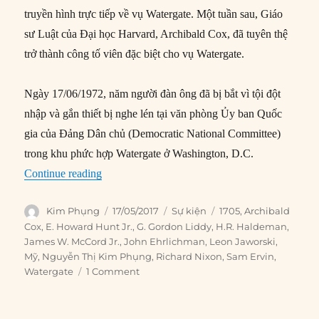
truyền hình trực tiếp về vụ Watergate. Một tuần sau, Giáo
sư Luật của Đại học Harvard, Archibald Cox, đã tuyên thệ
trở thành công tố viên đặc biệt cho vụ Watergate.
Ngày 17/06/1972, năm người đàn ông đã bị bắt vì tội đột
nhập và gắn thiết bị nghe lén tại văn phòng Ủy ban Quốc
gia của Đảng Dân chủ (Democratic National Committee)
trong khu phức hợp Watergate ở Washington, D.C.
“17/05/1973: Bắt đầu phiên điều trần vụ Waterg
Continue reading
Author
Posted
Categories
Tags
Kim Phụng
17/05/2017
Sự kiện
1705
,
Archibald
on
Cox
,
E. Howard Hunt Jr.
,
G. Gordon Liddy
,
H.R. Haldeman
,
James W. McCord Jr.
,
John Ehrlichman
,
Leon Jaworski
,
Mỹ
,
Nguyễn Thị Kim Phụng
,
Richard Nixon
,
Sam Ervin
,
Watergate
1 Comment