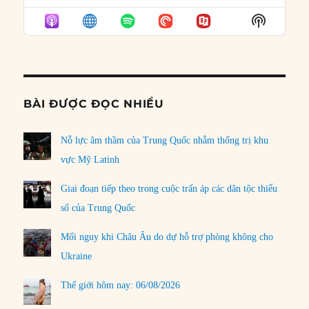
EPISODE
EPISODES
EPISO
Show
LIST
Podcast
Informat
BÀI ĐƯỢC ĐỌC NHIỀU
Nỗ lực âm thầm của Trung Quốc nhằm thống trị khu
vực Mỹ Latinh
Giai đoạn tiếp theo trong cuộc trấn áp các dân tộc thiểu
số của Trung Quốc
Mối nguy khi Châu Âu do dự hỗ trợ phòng không cho
Ukraine
Thế giới hôm nay: 06/08/2026