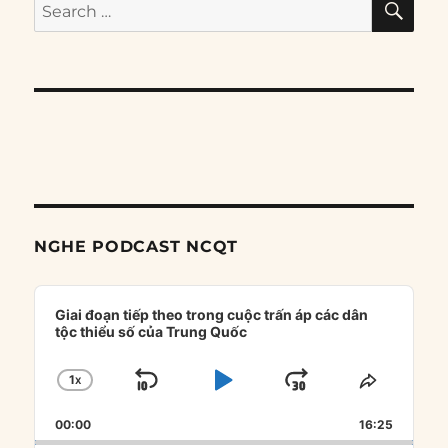
Search
for:
NGHE PODCAST NCQT
Audio
Player
Giai đoạn tiếp theo trong cuộc trấn áp các dân
tộc thiểu số của Trung Quốc
1
X
SKIP
PLAY
JUMP
CHANGE
SHARE
PLAYBACK
THIS
BACKWARD
PAUSE
FORWARD
00:00
RATE
16:25
EPISOD