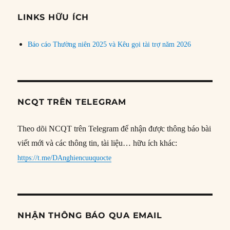
chủ
đề
LINKS HỮU ÍCH
Báo cáo Thường niên 2025 và Kêu gọi tài trợ năm 2026
NCQT TRÊN TELEGRAM
Theo dõi NCQT trên Telegram để nhận được thông báo bài
viết mới và các thông tin, tài liệu… hữu ích khác:
https://t.me/DAnghiencuuquocte
NHẬN THÔNG BÁO QUA EMAIL