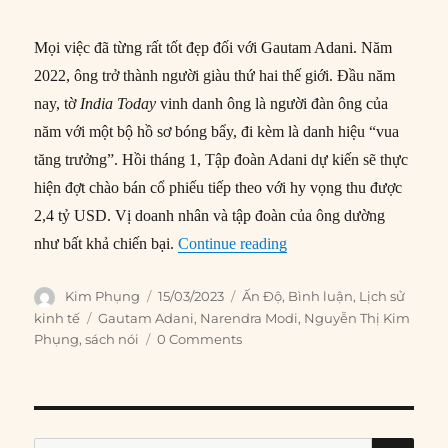
Mọi việc đã từng rất tốt đẹp đối với Gautam Adani. Năm
2022, ông trở thành người giàu thứ hai thế giới. Đầu năm
nay, tờ
India Today
vinh danh ông là người đàn ông của
năm với một bộ hồ sơ bóng bẩy, đi kèm là danh hiệu “vua
tăng trưởng”. Hồi tháng 1, Tập đoàn Adani dự kiến sẽ thực
hiện đợt chào bán cổ phiếu tiếp theo với hy vọng thu được
2,4 tỷ USD. Vị doanh nhân và tập đoàn của ông dường
“Gautam Adani và Chủ n
như bất khả chiến bại.
Continue reading
Author
Posted
Categories
Kim Phụng
15/03/2023
Ấn Độ
,
Bình luận
,
Lịch sử
on
Tags
kinh tế
Gautam Adani
,
Narendra Modi
,
Nguyễn Thị Kim
Phụng
,
sách nói
0 Comments
SE