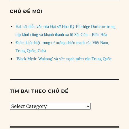
CHỦ ĐỀ MỚI
Hai bài diễn văn của Đại sứ Hoa Kỳ Elbridge Durbrow trong
dịp khởi công và khánh thành xa lộ Sài Gòn – Biên Hòa
Điểm khác biệt trong tư tưởng chiến tranh của Việt Nam,
Trung Quốc, Cuba
‘Black Myth: Wukong’ và sức mạnh mềm của Trung Quốc
TÌM BÀI THEO CHỦ ĐỀ
Tìm
bài
theo