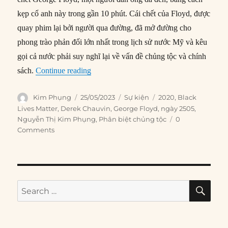
kẹp cổ anh này trong gần 10 phút. Cái chết của Floyd, được
quay phim lại bởi người qua đường, đã mở đường cho
phong trào phản đối lớn nhất trong lịch sử nước Mỹ và kêu
gọi cả nước phải suy nghĩ lại về vấn đề chủng tộc và chính
“25/05/2020: George Floyd bị cảnh sát giết
sách.
Continue reading
Author
Posted
Categories
Tags
Kim Phụng
25/05/2023
Sự kiện
2020
,
Black
on
Lives Matter
,
Derek Chauvin
,
George Floyd
,
ngày 2505
,
Nguyễn Thị Kim Phụng
,
Phân biệt chủng tộc
0
Comments
SE
Search
for: