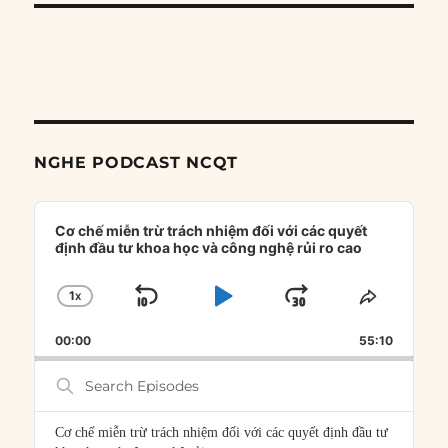
NGHE PODCAST NCQT
Audio
Player
Cơ chế miễn trừ trách nhiệm đối với các quyết
định đầu tư khoa học và công nghệ rủi ro cao
1
X
SKIP
PLAY
JUMP
CHANGE
SHARE
PLAYBACK
THIS
BACKWARD
PAUSE
FORWARD
00:00
RATE
55:10
EPISOD
Search
Episodes
Cơ chế miễn trừ trách nhiệm đối với các quyết định đầu tư