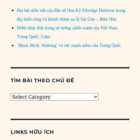
Hai bài diễn văn của Đại sứ Hoa Kỳ Elbridge Durbrow trong
dịp khởi công và khánh thành xa lộ Sài Gòn – Biên Hòa
Điểm khác biệt trong tư tưởng chiến tranh của Việt Nam,
Trung Quốc, Cuba
‘Black Myth: Wukong’ và sức mạnh mềm của Trung Quốc
TÌM BÀI THEO CHỦ ĐỀ
Tìm
bài
theo
chủ
đề
LINKS HỮU ÍCH