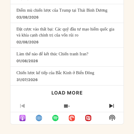
Điểm mù chiến lược của Trump tại Thái Bình Dương
03/08/2026
Đặt cược vào thất bại: Các quỹ đầu tư mạo hiểm quốc gia
và khía cạnh chính trị của vốn rủi ro
02/08/2026
Làm thế nào để kết thúc Chiến tranh Iran?
01/08/2026
Chiến lược kế tiếp của Bắc Kinh ở Biển Đông
31/07/2026
LOAD MORE
PREVIOUS
SHOW
NEXT
EPISODE
EPISODES
EPISO
Show
LIST
Podcast
Informat