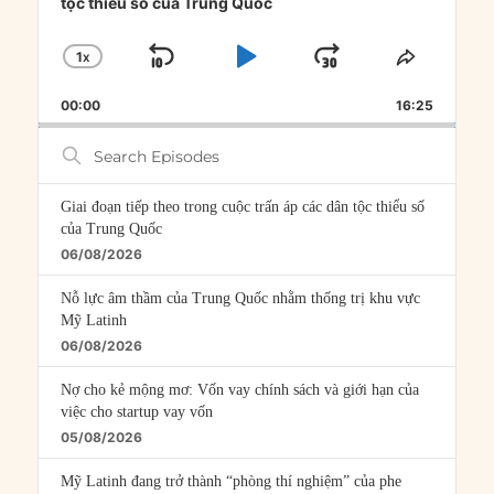
tộc thiểu số của Trung Quốc
1
X
SKIP
PLAY
JUMP
CHANGE
SHARE
PLAYBACK
THIS
BACKWARD
PAUSE
FORWARD
00:00
RATE
16:25
EPISOD
Search
Episodes
Giai đoạn tiếp theo trong cuộc trấn áp các dân tộc thiểu số
của Trung Quốc
06/08/2026
Nỗ lực âm thầm của Trung Quốc nhằm thống trị khu vực
Mỹ Latinh
06/08/2026
Nợ cho kẻ mộng mơ: Vốn vay chính sách và giới hạn của
việc cho startup vay vốn
05/08/2026
Mỹ Latinh đang trở thành “phòng thí nghiệm” của phe