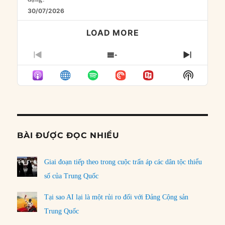
30/07/2026
LOAD MORE
PREVIOUS
SHOW
NEXT
EPISODE
EPISODES
EPISO
Show
LIST
Podcast
Informat
BÀI ĐƯỢC ĐỌC NHIỀU
Giai đoạn tiếp theo trong cuộc trấn áp các dân tộc thiểu
số của Trung Quốc
Tại sao AI lại là một rủi ro đối với Đảng Cộng sản
Trung Quốc