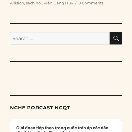
Allision
,
sách nói
,
Viên Đăng Huy
0 Comments
SE
Search
for:
NGHE PODCAST NCQT
Audio
Player
Giai đoạn tiếp theo trong cuộc trấn áp các dân