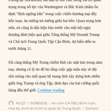
trọng trong nỗ lực của Washington và Bắc Kinh nhằm ổn
định “lệnh ngừng bắn” trong cuộc chiến thương mại đầy
hỗn loạn, ăn miếng trả miếng giữa hai bên. Quan trọng hơn
nữa, nó cũng là dấu hiệu báo trước cho một hội nghị
thượng đỉnh hiệu quả giữa Tổng thống Mỹ Donald Trump
và Chủ tịch Trung Quốc Tập Cận Bình, dự kiến diễn ra
trước tháng 11.
Dù căng thẳng Mỹ-Trung chiếm lĩnh các mặt báo trong năm
nay, nhưng có lý do để tin rằng cuộc gặp tuần này sẽ đặt
nền móng cho mối quan hệ mang tính xây dựng hơn nhiều
giữa ông Trump và ông Tập, lãnh đạo của hai cường quốc
“Liệu đây có phải là khởi đầ
hàng đầu thế giới.
Continue reading
Author
Posted
Categories
NCQT
01/08/2025
An ninh CA-TBD
,
Bình luận
,
on
Tags
Hoa Kỳ
,
Kinh tế chính trị quốc tế
,
Trung Quốc
Graham