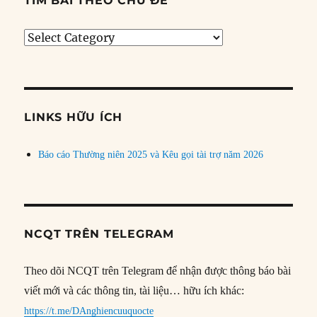
TÌM BÀI THEO CHỦ ĐỀ
Tìm
bài
theo
chủ
đề
LINKS HỮU ÍCH
Báo cáo Thường niên 2025 và Kêu gọi tài trợ năm 2026
NCQT TRÊN TELEGRAM
Theo dõi NCQT trên Telegram để nhận được thông báo bài
viết mới và các thông tin, tài liệu… hữu ích khác:
https://t.me/DAnghiencuuquocte