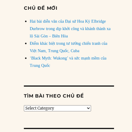
CHỦ ĐỀ MỚI
Hai bài diễn văn của Đại sứ Hoa Kỳ Elbridge
Durbrow trong dịp khởi công và khánh thành xa
lộ Sài Gòn – Biên Hòa
Điểm khác biệt trong tư tưởng chiến tranh của
Việt Nam, Trung Quốc, Cuba
‘Black Myth: Wukong’ và sức mạnh mềm của
Trung Quốc
TÌM BÀI THEO CHỦ ĐỀ
Tìm
bài
theo
chủ