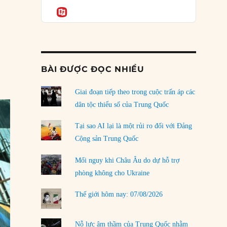
Podcast
của phe cánh hữu mới
Informatio
04/08/2026
Tại sao Trung Quốc phủ nhận cuộc gặp với
Ngoại trưởng Nhật Bản?
04/08/2026
BÀI ĐƯỢC ĐỌC NHIỀU
Điểm mù chiến lược của Trump tại Thái Bình
Dương
Giai đoạn tiếp theo trong cuộc trấn áp các
03/08/2026
dân tộc thiểu số của Trung Quốc
Đặt cược vào thất bại: Các quỹ đầu tư mạo
Tại sao AI lại là một rủi ro đối với Đảng
hiểm quốc gia và khía cạnh chính trị của vốn
Cộng sản Trung Quốc
rủi ro
02/08/2026
Mối nguy khi Châu Âu do dự hỗ trợ
phòng không cho Ukraine
Làm thế nào để kết thúc Chiến tranh Iran?
01/08/2026
Thế giới hôm nay: 07/08/2026
Chiến lược kế tiếp của Bắc Kinh ở Biển Đông
31/07/2026
Nỗ lực âm thầm của Trung Quốc nhằm