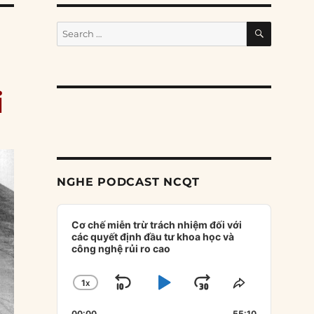
SEARCH
Search
for:
i
NGHE PODCAST NCQT
Audio
Player
Cơ chế miễn trừ trách nhiệm đối với
các quyết định đầu tư khoa học và
công nghệ rủi ro cao
1
X
SKIP
PLAY
JUMP
CHANGE
SHARE
PLAYBACK
THIS
BACKWARD
PAUSE
FORWARD
00:00
55:10