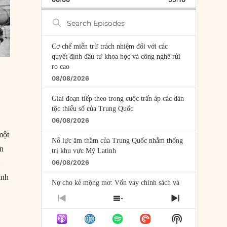
RATE
EPISODE
Search
Episodes
Cơ chế miễn trừ trách nhiệm đối với các
quyết định đầu tư khoa học và công nghệ rủi
ro cao
08/08/2026
Giai đoạn tiếp theo trong cuộc trấn áp các dân
tộc thiểu số của Trung Quốc
06/08/2026
một
Nỗ lực âm thầm của Trung Quốc nhằm thống
ăn
trị khu vực Mỹ Latinh
i
06/08/2026
ình
Nợ cho kẻ mộng mơ: Vốn vay chính sách và
giới hạn của việc cho startup vay vốn
PREVIOUS
SHOW
NEXT
05/08/2026
EPISODE
EPISODES
EPISODE
Show
LIST
Mỹ Latinh đang trở thành “phòng thí nghiệm”