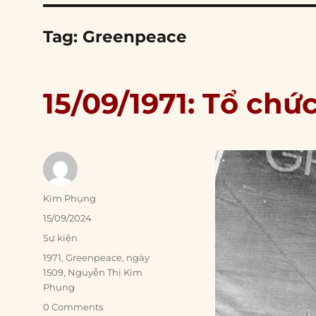
Tag:
Greenpeace
15/09/1971: Tổ chứ
Author
Kim Phụng
Posted
15/09/2024
on
Categories
Sự kiện
Tags
1971
,
Greenpeace
,
ngày
1509
,
Nguyễn Thị Kim
Phụng
0 Comments