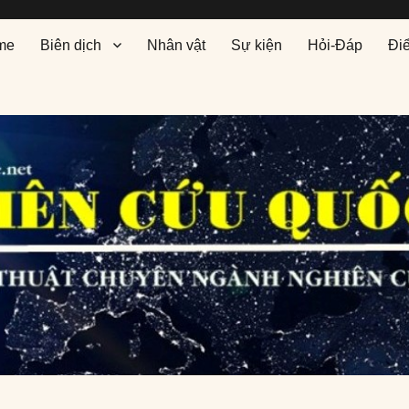
me
Biên dịch
Nhân vật
Sự kiện
Hỏi-Đáp
Đi