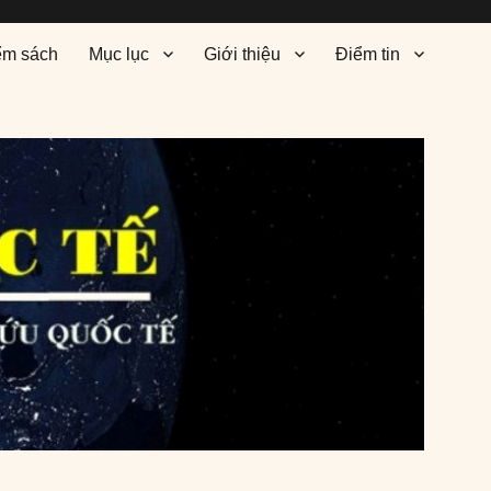
ểm sách
Mục lục
Giới thiệu
Điểm tin