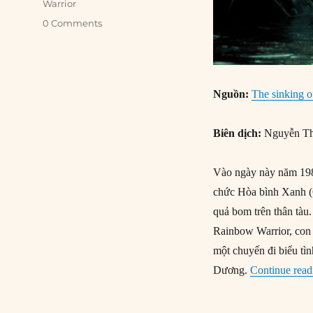
Warrior
0 Comments
Nguồn:
The sinking 
Biên dịch:
Nguyễn Th
Vào ngày này năm 198
chức Hòa bình Xanh (G
quả bom trên thân tàu
Rainbow Warrior, con 
một chuyến đi biểu tì
Dương.
Continue read