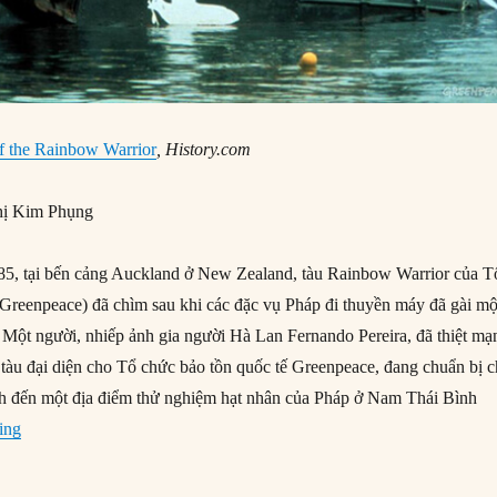
of the Rainbow Warrior
, History.com
ị Kim Phụng
5, tại bến cảng Auckland ở New Zealand, tàu Rainbow Warrior của T
reenpeace) đã chìm sau khi các đặc vụ Pháp đi thuyền máy đã gài mộ
. Một người, nhiếp ảnh gia người Hà Lan Fernando Pereira, đã thiệt mạ
tàu đại diện cho Tổ chức bảo tồn quốc tế Greenpeace, đang chuẩn bị 
nh đến một địa điểm thử nghiệm hạt nhân của Pháp ở Nam Thái Bình
“10/07/1985: Pháp đánh chìm tàu của tổ chức Hòa Bình Xanh”
ing