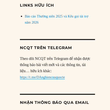
đề
LINKS HỮU ÍCH
Báo cáo Thường niên 2025 và Kêu gọi tài trợ
năm 2026
NCQT TRÊN TELEGRAM
Theo dõi NCQT trên Telegram để nhận được
thông báo bài viết mới và các thông tin, tài
liệu… hữu ích khác:
https://t.me/DAnghiencuuquocte
NHẬN THÔNG BÁO QUA EMAIL