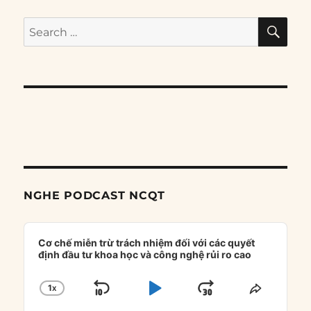
SE
Search
for:
NGHE PODCAST NCQT
Audio
Player
Cơ chế miễn trừ trách nhiệm đối với các quyết
định đầu tư khoa học và công nghệ rủi ro cao
1
X
SKIP
PLAY
JUMP
CHANGE
SHARE
PLAYBACK
THIS