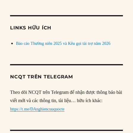
bài
theo
chủ
đề
LINKS HỮU ÍCH
Báo cáo Thường niên 2025 và Kêu gọi tài trợ năm 2026
NCQT TRÊN TELEGRAM
Theo dõi NCQT trên Telegram để nhận được thông báo bài
viết mới và các thông tin, tài liệu… hữu ích khác:
https://t.me/DAnghiencuuquocte