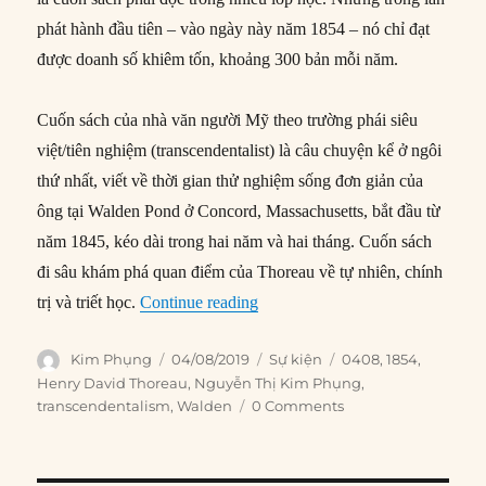
phát hành đầu tiên – vào ngày này năm 1854 – nó chỉ đạt
được doanh số khiêm tốn, khoảng 300 bản mỗi năm.
Cuốn sách của nhà văn người Mỹ theo trường phái siêu
việt/tiên nghiệm (transcendentalist) là câu chuyện kể ở ngôi
thứ nhất, viết về thời gian thử nghiệm sống đơn giản của
ông tại Walden Pond ở Concord, Massachusetts, bắt đầu từ
năm 1845, kéo dài trong hai năm và hai tháng. Cuốn sách
đi sâu khám phá quan điểm của Thoreau về tự nhiên, chính
“04/08/1854: “Walden” của Henr
trị và triết học.
Continue reading
Author
Posted
Categories
Tags
Kim Phụng
04/08/2019
Sự kiện
0408
,
1854
,
on
Henry David Thoreau
,
Nguyễn Thị Kim Phụng
,
transcendentalism
,
Walden
0 Comments