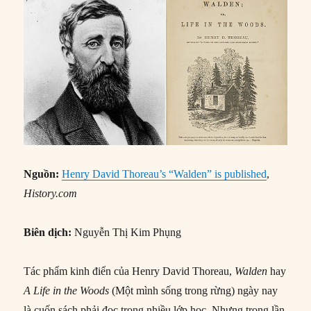
Nguồn:
Henry David Thoreau’s “Walden” is published
,
History.com
Biên dịch:
Nguyễn Thị Kim Phụng
Tác phẩm kinh điển của Henry David Thoreau,
Walden
hay
A Life in the Woods
(Một mình sống trong rừng) ngày nay
là cuốn sách phải đọc trong nhiều lớp học. Nhưng trong lần