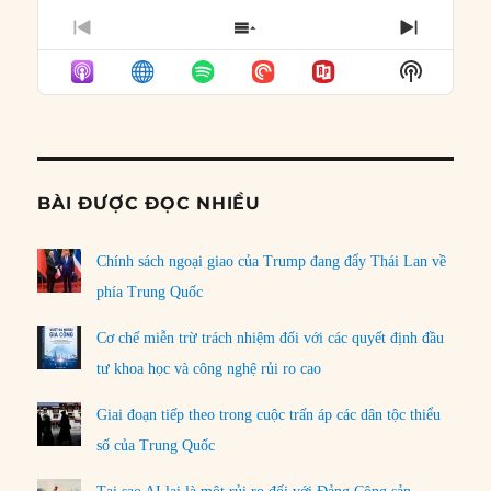
PREVIOUS
SHOW
NEXT
EPISODE
EPISODES
EPISO
Show
LIST
Podcast
Informat
BÀI ĐƯỢC ĐỌC NHIỀU
Chính sách ngoại giao của Trump đang đẩy Thái Lan về
phía Trung Quốc
Cơ chế miễn trừ trách nhiệm đối với các quyết định đầu
tư khoa học và công nghệ rủi ro cao
Giai đoạn tiếp theo trong cuộc trấn áp các dân tộc thiểu
số của Trung Quốc