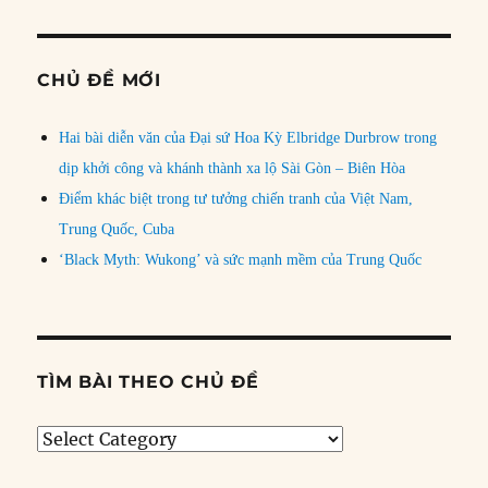
CHỦ ĐỀ MỚI
Hai bài diễn văn của Đại sứ Hoa Kỳ Elbridge Durbrow trong
dịp khởi công và khánh thành xa lộ Sài Gòn – Biên Hòa
Điểm khác biệt trong tư tưởng chiến tranh của Việt Nam,
Trung Quốc, Cuba
‘Black Myth: Wukong’ và sức mạnh mềm của Trung Quốc
TÌM BÀI THEO CHỦ ĐỀ
Tìm
bài