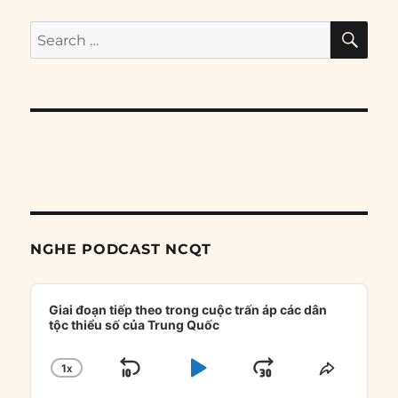
SE
Search
for:
NGHE PODCAST NCQT
Audio
Player
Giai đoạn tiếp theo trong cuộc trấn áp các dân
tộc thiểu số của Trung Quốc
1
X
SKIP
PLAY
JUMP
CHANGE
SHARE
PLAYBACK
THIS