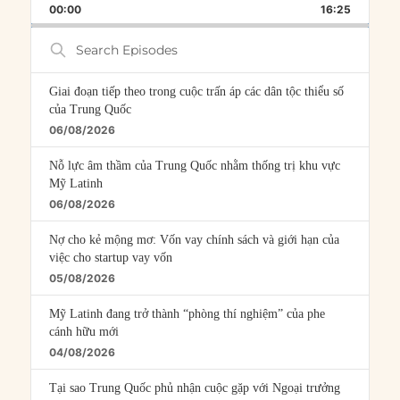
BACKWARD
PAUSE
FORWARD
00:00
RATE
16:25
EPISOD
Search
Episodes
Giai đoạn tiếp theo trong cuộc trấn áp các dân tộc thiểu số
của Trung Quốc
06/08/2026
Nỗ lực âm thầm của Trung Quốc nhằm thống trị khu vực
Mỹ Latinh
06/08/2026
Nợ cho kẻ mộng mơ: Vốn vay chính sách và giới hạn của
việc cho startup vay vốn
05/08/2026
Mỹ Latinh đang trở thành “phòng thí nghiệm” của phe
cánh hữu mới
04/08/2026
Tại sao Trung Quốc phủ nhận cuộc gặp với Ngoại trưởng