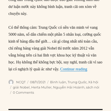
dư luận nước này không bình luận, tranh cãi om xòm về
chuyện này.
Có thể thông cảm: Trung Quốc có nền văn minh vẻ vang
5000 năm, số dân chiếm một phần 5 nhân loại, cường quốc
kinh tế hàng đầu thế giới… cái gì cũng nhất nhì toàn cầu,
chỉ riêng bảng vàng giải Nobel thì trước năm 2012 vẫn
vắng bóng trên cả hai lĩnh vực khoa học kỹ thuật và văn
học. Họ không thể không bực bội, suy nghĩ, tranh cãi vì sao
“Người Trung Q
lại có nghịch lý quái ác như vậy.
Continue reading
Author
Posted
Categories
NCQT
08/11/2021
Bình luận
,
Trung Quốc
,
Xã hội
on
Tags
giải Nobel
,
Herta Muller
,
Nguyễn Hải Hoành
,
sách nói
0 Comments