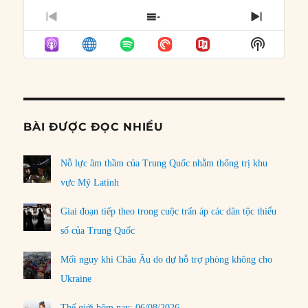
PREVIOUS
SHOW
NEXT
EPISODE
EPISODES
EPISO
Show
LIST
Podcast
Informat
BÀI ĐƯỢC ĐỌC NHIỀU
Nỗ lực âm thầm của Trung Quốc nhằm thống trị khu
vực Mỹ Latinh
Giai đoạn tiếp theo trong cuộc trấn áp các dân tộc thiểu
số của Trung Quốc
Mối nguy khi Châu Âu do dự hỗ trợ phòng không cho
Ukraine
Thế giới hôm nay: 06/08/2026