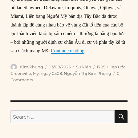
bộ lạc Shawnee, Delaware, Iroquois, Ottawa, Ojibwa, và
Miami, Liên bang Người Mỹ bản địa Tây Bắc đã được
thành lập để cùng nhau bảo vệ vùng đất tổ tiên của các bộ
lạc thành viên khỏi bị xâm chiếm – thường là bằng bạo lực
– bởi những người định cư châu Âu di cư về phía tây kể từ
“03/08/1795: Ký Hiệp ước 
sau Cách mạng Mỹ.
Continue reading
Author
Posted
Categories
Tags
Kim Phụng
03/08/2025
Sự kiện
1795
,
Hiệp ước
on
Greenville
,
Mỹ
,
ngày 0308
,
Nguyễn Thị Kim Phụng
0
Comments
SE
Search
for: