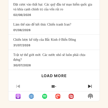
Đặt cược vào thất bại: Các quỹ đầu tư mạo hiểm quốc gia
và khía cạnh chính trị của vốn rủi ro
02/08/2026
Làm thế nào để kết thúc Chiến tranh Iran?
01/08/2026
Chiến lược kế tiếp của Bắc Kinh ở Biển Đông
31/07/2026
Trật tự thế giới mới: Các nước nhỏ sẽ luôn phải chịu
đựng?
30/07/2026
LOAD MORE
PREVIOUS
SHOW
NEXT
EPISODE
EPISODES
EPISO
Show
LIST
Podcast
Informat