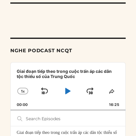
NGHE PODCAST NCQT
Audio
Player
Giai đoạn tiếp theo trong cuộc trấn áp các dân
tộc thiểu số của Trung Quốc
1
X
SKIP
PLAY
JUMP
CHANGE
SHARE
PLAYBACK
THIS
BACKWARD
PAUSE
FORWARD
00:00
RATE
16:25
EPISOD
Search
Episodes
Giai đoạn tiếp theo trong cuộc trấn áp các dân tộc thiểu số