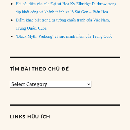
Hai bài diễn văn của Đại sứ Hoa Kỳ Elbridge Durbrow trong
dịp khởi công và khánh thành xa lộ Sài Gòn – Biên Hòa
Điểm khác biệt trong tư tưởng chiến tranh của Việt Nam,
Trung Quốc, Cuba
‘Black Myth: Wukong’ và sức mạnh mềm của Trung Quốc
TÌM BÀI THEO CHỦ ĐỀ
Tìm
bài
theo
chủ
đề
LINKS HỮU ÍCH