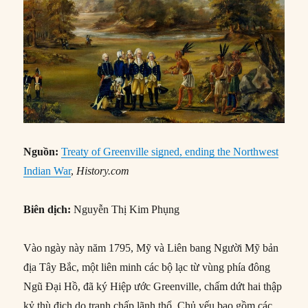
Nguồn:
Treaty of Greenville signed, ending the Northwest
Indian War
,
History.com
Biên dịch:
Nguyễn Thị Kim Phụng
Vào ngày này năm 1795, Mỹ và Liên bang Người Mỹ bản
địa Tây Bắc, một liên minh các bộ lạc từ vùng phía đông
Ngũ Đại Hồ, đã ký Hiệp ước Greenville, chấm dứt hai thập
kỷ thù địch do tranh chấp lãnh thổ. Chủ yếu bao gồm các